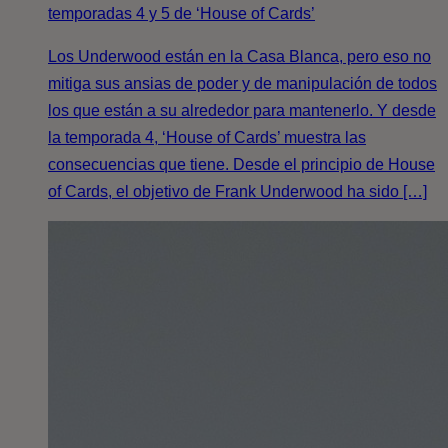
temporadas 4 y 5 de ‘House of Cards’
Los Underwood están en la Casa Blanca, pero eso no
mitiga sus ansias de poder y de manipulación de todos
los que están a su alrededor para mantenerlo. Y desde
la temporada 4, ‘House of Cards’ muestra las
consecuencias que tiene. Desde el principio de House
of Cards, el objetivo de Frank Underwood ha sido […]