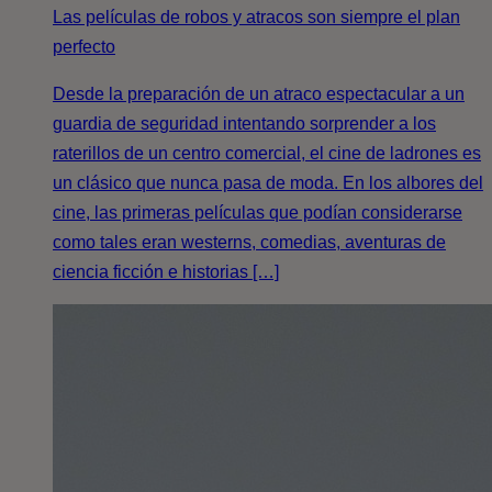
Las películas de robos y atracos son siempre el plan
perfecto
Desde la preparación de un atraco espectacular a un
guardia de seguridad intentando sorprender a los
raterillos de un centro comercial, el cine de ladrones es
un clásico que nunca pasa de moda. En los albores del
cine, las primeras películas que podían considerarse
como tales eran westerns, comedias, aventuras de
ciencia ficción e historias […]