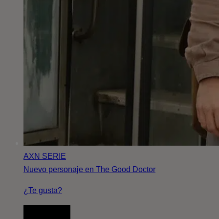
AXN
SERIE
Nuevo personaje en The Good Doctor
¿Te gusta?