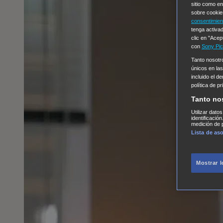
sitio como e
sobre cookie
consentimien
tenga activad
clic en "Acep
con
Sony Pic
Tanto nosot
únicos en las
incluido el d
política de p
Tanto no
Utilizar dato
identificació
medición de p
Lista de as
Mostrar 