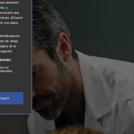
Para opciones
enta
de
 necesario que
ciones. Al hacer
tir sus datos
entificadores
o clic abajo,
página de la
vegación.
ionar:
ara su
nalizados,
cepto