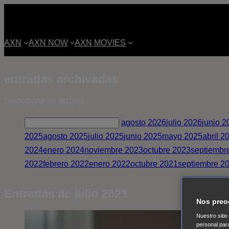
AXN
AXN NOW
AXN MOVIES
entradas archivadas
Selecciona un archivo
agosto 2026
julio 2026
junio 2
2025
agosto 2025
julio 2025
junio 2025
mayo 2025
abril 2
2024
enero 2024
noviembre 2023
octubre 2023
septiembr
2022
febrero 2022
enero 2022
octubre 2021
septiembre 2
Entradas de julio 2021
Nos preo
Nuestro sitio
personal par