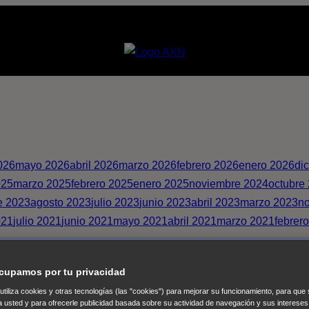
026
mayo 2026
abril 2026
marzo 2026
febrero 2026
enero 2026
di
025
marzo 2025
febrero 2025
enero 2025
noviembre 2024
octubre
e 2023
agosto 2023
julio 2023
junio 2023
abril 2023
marzo 2023
n
021
julio 2021
junio 2021
mayo 2021
abril 2021
marzo 2021
febrer
cupamos por tu privacidad
 utiliza cookies y otras tecnologías (las "cookies") para mejorar su funcionamiento, para qu
a usted y para ofrecerle publicidad basada sobre su actividad de navegación y sus intereses