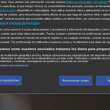
n otros. Para obtener más información consulte nuestra
Política de privacidad y de cookies
. 
s específicas, lo que incluye revocar su consentimiento tras prestarlo, acceda a la Herrami
to de cookies
(disponible en cada página). Para utilizar nuestros sitios y aplicaciones no es
as las cookies, pero desactivarlas podría afectar al uso que haga de nuestros sitios y aplica
tar", está de acuerdo que se puedan utilizar cookies con dichos fines, así como para compar
tures
y
empresas del grupo Sony
.
ros como nuestros
1
socios almacenamos o accedemos a información del dispositivo, como id
 cookies para tratar datos personales. Puedes aceptar o administrar tus preferencias haciend
erecho de oposición en función de tu interés legítimo o, en cualquier momento, a través de la 
rivacidad. Tus preferencias se notificarán a nuestros socios y no afectarán a los datos de na
sotros como nuestros asociados tratamos los datos para proporc
s de localización geográfica precisa. Analizar activamente las características del dispositivo p
n. Almacenar la información en un dispositivo y/o acceder a ella. Publicidad y contenido perso
ublicidad y contenido, investigación de audiencia y desarrollo de servicios.
ociados (proveedores)
los propósitos
Rechazarlas todas
A