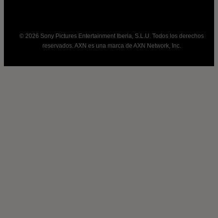
© 2026 Sony Pictures Entertainment Iberia, S.L.U. Todos los derechos
reservados. AXN es una marca de AXN Network, Inc.