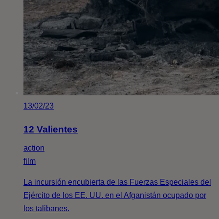
13/02/23
12 Valientes
action
film
La incursión encubierta de las Fuerzas Especiales del
Ejército de los EE. UU. en el Afganistán ocupado por
los talibanes.