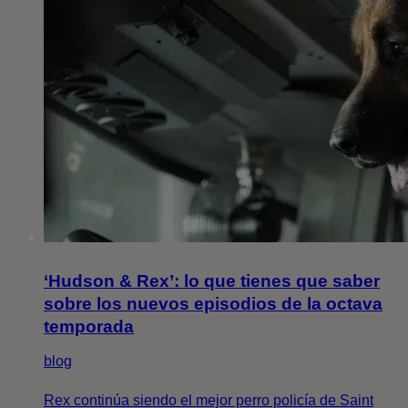
‘Hudson & Rex’: lo que tienes que saber
sobre los nuevos episodios de la octava
temporada
blog
Rex continúa siendo el mejor perro policía de Saint