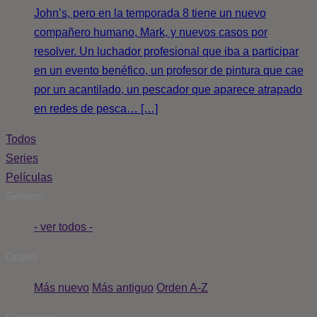
John’s, pero en la temporada 8 tiene un nuevo
compañero humano, Mark, y nuevos casos por
resolver. Un luchador profesional que iba a participar
en un evento benéfico, un profesor de pintura que cae
por un acantilado, un pescador que aparece atrapado
en redes de pesca… […]
Todos
Series
Películas
Género
- ver todos -
Orden
Más nuevo
Más antiguo
Orden A-Z