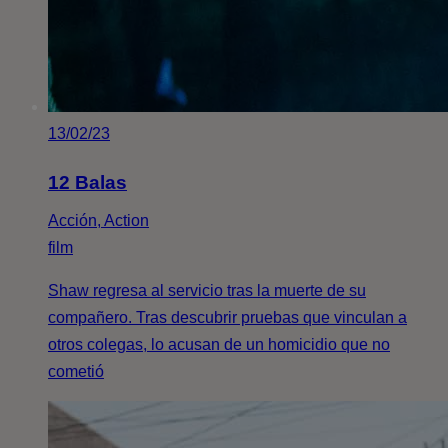
13/02/23
12 Balas
Acción, Action
film
Shaw regresa al servicio tras la muerte de su
compañero. Tras descubrir pruebas que vinculan a
otros colegas, lo acusan de un homicidio que no
cometió