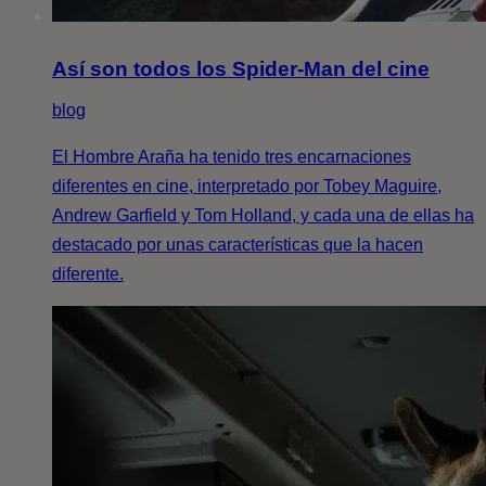
Así son todos los Spider-Man del cine
blog
El Hombre Araña ha tenido tres encarnaciones
diferentes en cine, interpretado por Tobey Maguire,
Andrew Garfield y Tom Holland, y cada una de ellas ha
destacado por unas características que la hacen
diferente.