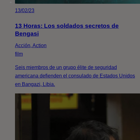
13/02/23
13 Horas: Los soldados secretos de
Bengasi
Acción, Action
film
Seis miembros de un grupo élite de seguridad
americana defienden el consulado de Estados Unidos
en Bangazi, Libia.