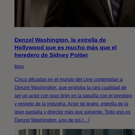
Denzel Washington, la estrella de
Hollywood que es mucho más que el
heredero de Sidney Poitier
blog
Cinco décadas en el mundo del cine contemplan a
Denzel Washington, que engloba la rara cualidad de
ser un actor con gran tirón en la taquilla con el prestigio
y respeto de la industria. Actor de teatro, estrella de la
gran pantalla y director más que solvente. Todo eso es
Denzel Washington, uno de los […]