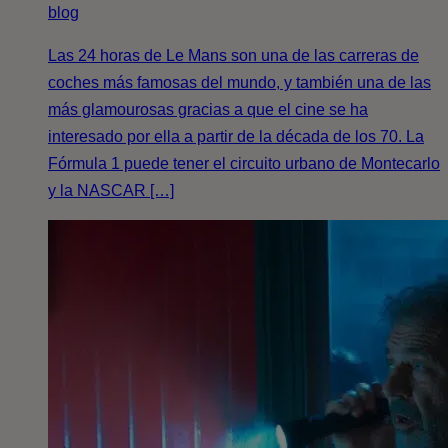
blog
Las 24 horas de Le Mans son una de las carreras de
coches más famosas del mundo, y también una de las
más glamourosas gracias a que el cine se ha
interesado por ella a partir de la década de los 70. La
Fórmula 1 puede tener el circuito urbano de Montecarlo
y la NASCAR […]