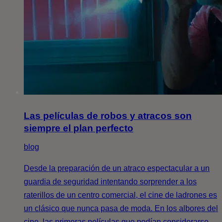
Las películas de robos y atracos son
siempre el plan perfecto
blog
Desde la preparación de un atraco espectacular a un
guardia de seguridad intentando sorprender a los
raterillos de un centro comercial, el cine de ladrones es
un clásico que nunca pasa de moda. En los albores del
cine, las primeras películas que podían considerarse