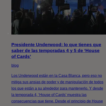
Presidente Underwood: lo que tienes que
saber de las temporadas 4 y 5 de ‘House
of Cards’
blog
Los Underwood están en la Casa Blanca, pero eso no
mitiga sus ansias de poder y de manipulación de todos
los que están a su alrededor para mantenerlo. Y desde
la temporada 4, ‘House of Cards’ muestra las
consecuencias que tiene. Desde el principio de House