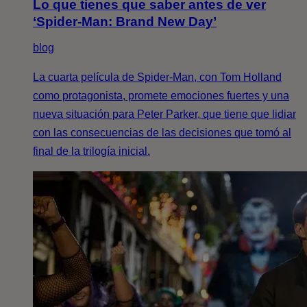
Lo que tienes que saber antes de ver
‘Spider-Man: Brand New Day’
blog
La cuarta película de Spider-Man, con Tom Holland
como protagonista, promete emociones fuertes y una
nueva situación para Peter Parker, que tiene que lidiar
con las consecuencias de las decisiones que tomó al
final de la trilogía inicial.