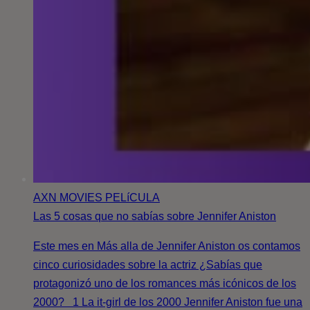
AXN MOVIES
PELíCULA
Las 5 cosas que no sabías sobre Jennifer Aniston
Este mes en Más alla de Jennifer Aniston os contamos
cinco curiosidades sobre la actriz ¿Sabías que
protagonizó uno de los romances más icónicos de los
2000? 1 La it-girl de los 2000 Jennifer Aniston fue una