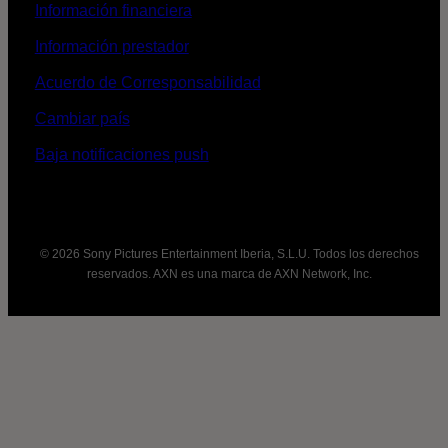
Información financiera
Información prestador
Acuerdo de Corresponsabilidad
Cambiar país
Baja notificaciones push
© 2026 Sony Pictures Entertainment Iberia, S.L.U. Todos los derechos
reservados. AXN es una marca de AXN Network, Inc.