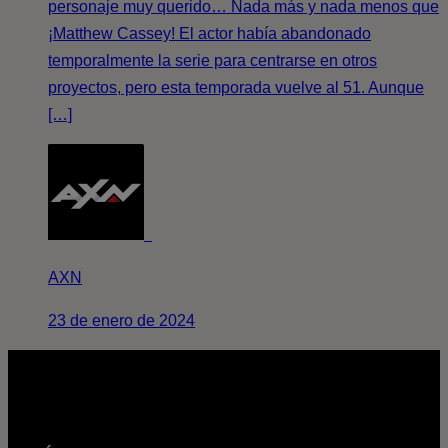
personaje muy querido… Nada más y nada menos que
¡Matthew Cassey! El actor había abandonado
temporalmente la serie para centrarse en otros
proyectos, pero esta temporada vuelve al 51. Aunque
[…]
AXN
23 de enero de 2024