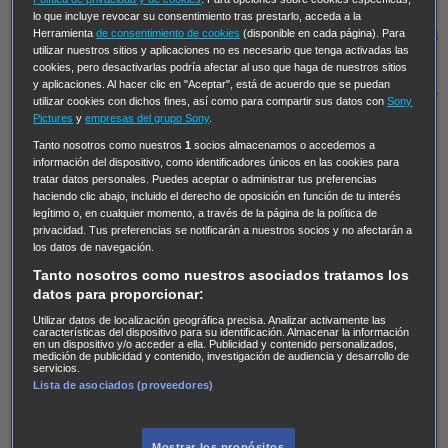
Regreso al futuro III
NUEVE CUERPOS
Los últimos
lo que incluye revocar su consentimiento tras prestarlo, acceda a la
caballeros
Tormenta infinita
Sing Street
Cobra Kai
Tom
Herramienta
de consentimiento de cookies
(disponible en cada página). Para
utilizar nuestros sitios y aplicaciones no es necesario que tenga activadas las
y Lola
High Country
Los casos de Susan Ryeland:
cookies, pero desactivarlas podría afectar al uso que haga de nuestros sitios
Moonflower Murders
Twisted Metal
Mentes Criminales:
y aplicaciones. Al hacer clic en "Aceptar", está de acuerdo que se puedan
utilizar cookies con dichos fines, así como para compartir sus datos con
Sony
Evolution
Terapia de Choque
Ricki
Los Misterios de
Pictures
y
empresas del grupo Sony
.
Hailey Dean
Without Sin: Libre de Culpa
Morbius
Tanto nosotros como nuestros
1
socios almacenamos o accedemos a
información del dispositivo, como identificadores únicos en las cookies para
NCIS: Nueva Orleans
Pandora
En fuera de juego
XIII
tratar datos personales. Puedes aceptar o administrar tus preferencias
The Shield: Al margen de la ley Duplicated
Preacher
haciendo clic abajo, incluido el derecho de oposición en función de tu interés
legítimo o, en cualquier momento, a través de la página de la política de
The Killing Kind
Intersecciones
DOC
Bite Club
privacidad. Tus preferencias se notificarán a nuestros socios y no afectarán a
Chicago Fire
Monarch
Circuito cerrado
Alert: Unidad
los datos de navegación.
de personas desaparecidas
Mad Dogs
La Sustituta
Tanto nosotros como nuestros asociados tratamos los
datos para proporcionar:
Ladrón de guante blanco
Hannibal
Daños y Perjuicios
Utilizar datos de localización geográfica precisa. Analizar activamente las
AXN
Masters of Sex
Three Pines
Accused
Carter
Alice
características del dispositivo para su identificación. Almacenar la información
en un dispositivo y/o acceder a ella. Publicidad y contenido personalizados,
Nevers
Crossing Lines
Einstein
Sobrenatural
Cómo
medición de publicidad y contenido, investigación de audiencia y desarrollo de
servicios.
defender a un asesino
Castle
Hospital de Campaña
Lista de asociados (proveedores)
Magpie Murders
Blindspot
Coyote
For Life: Cadena
Perpetua
Reckoning: Ajuste de Cuentas
Turno de
Mostrar los propósitos