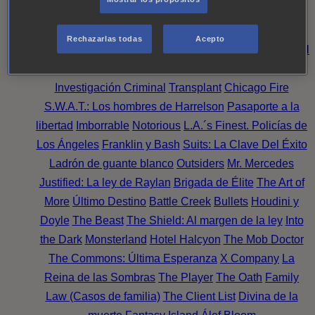
Noche
Wild Bill
Mentes Criminales
Candice Renoir
Absentia
Harrow
Bulletproof
Annika
Lincoln Rhyme:
Rechazarlas todas
Acepto
Cazando al Coleccionista de Huesos
Intuición Criminal
El arte del crimen
Timeless
The Good Doctor
NAVY:
Investigación Criminal
Transplant
Chicago Fire
S.W.A.T.: Los hombres de Harrelson
Pasaporte a la
libertad
Imborrable
Notorious
L.A.´s Finest. Policías de
Los Ángeles
Franklin y Bash
Suits: La Clave Del Éxito
Ladrón de guante blanco
Outsiders
Mr. Mercedes
Justified: La ley de Raylan
Brigada de Élite
The Art of
More
Último Destino
Battle Creek
Bullets
Houdini y
Doyle
The Beast
The Shield: Al margen de la ley
Into
the Dark
Monsterland
Hotel Halcyon
The Mob Doctor
The Commons: Última Esperanza
X Company
La
Reina de las Sombras
The Player
The Oath
Family
Law (Casos de familia)
The Client List
Divina de la