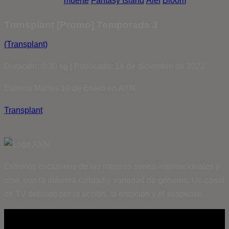
muerte
Fantasy Island
Álef
Bloom
Transplant [Promo] Temporada 3
(Transplant)
Duración: 0:30 sg | Publicado: 14 de diciembre de 2022
Estreno Martes 10 de Enero en AXN
Transplant
Estrenos exclusivos de las mejores series internacionales y
cine, con la máxima calidad y variedad de géneros. Un canal
de TV definido por la acción, la emoción y el suspense.