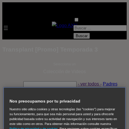
B
u
s
Transplant [Promo] Temporada 3
c
a
Selecciona un
r
Colección de Videos
:
- ver todos -
Padres
adoptivos
Operación: Huracán
House of Cards
Despedida Salvaje
Despedida Salvaje
Nadie
Sue
Nos preocupamos por tu privacidad
Thomas, el ojo del FBI
Pan Am
Dawson crece
Nuestro sitio utiliza cookies y otras tecnologías (las "cookies") para mejorar
su funcionamiento, para que sea más personal para usted y para ofrecerle
Insomnia
El Guardián
The Blacklist
Cinco en familia
publicidad basada sobre su actividad de navegación y sus intereses tanto en
Hudson & Rex
Diez libras y un sueño
Mr Loverman
este sitio como en otros. Para obtener más información consulte nuestra
Política de privacidad y de cookies
. Para opciones sobre cookies específicas,