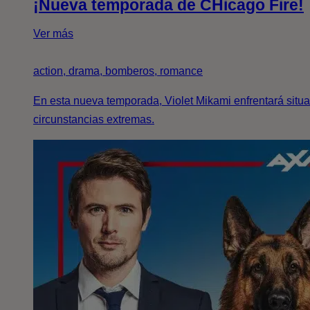
¡Nueva temporada de CHicago Fire!
Ver más
action, drama, bomberos, romance
En esta nueva temporada, Violet Mikami enfrentará situ
circunstancias extremas.