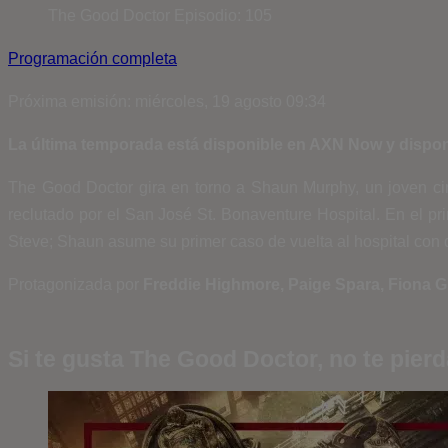
The Good Doctor
Episodio: 105
Programación completa
Próxima emisión: miércoles, 19 agosto 09:34
La última temporada está disponible en AXN Now y dispon
The Good Doctor gira en torno a Shaun Murphy, un joven ci
reclutado por el San José St. Bonaventure Hospital. En el pr
Steve; Shaun asume su primer caso de vuelta al hospital con
Protagonizada por
Freddie Highmore, Paige Spara, Fiona Gu
Si te gusta The Good Doctor, no te pier