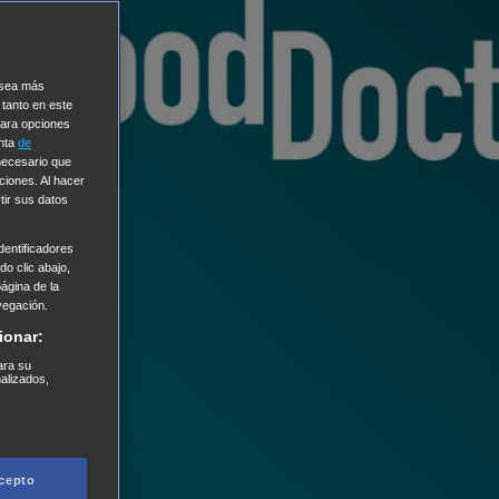
e sea más
 tanto en este
Para opciones
enta
de
 necesario que
ciones. Al hacer
tir sus datos
entificadores
o clic abajo,
página de la
vegación.
ionar:
ara su
nalizados,
cepto