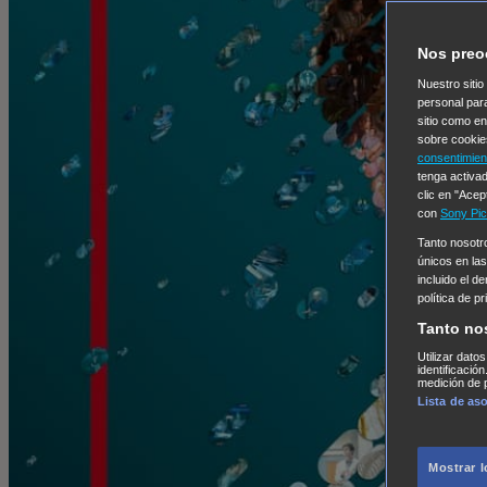
Nos preo
Nuestro sitio
personal par
sitio como e
sobre cookie
consentimien
tenga activad
clic en "Acep
con
Sony Pic
Tanto nosot
únicos en las
incluido el d
política de p
Tanto no
Utilizar dato
identificació
medición de p
Lista de as
Mostrar 