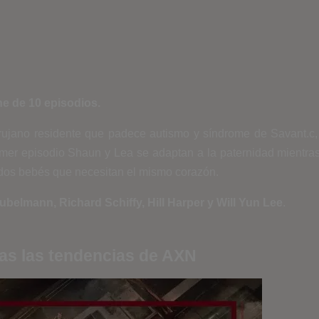
e de 10 episodios.
rujano residente que padece autismo y síndrome de Savant.c,
imer episodio Shaun y Lea se adaptan a la paternidad mientras 
 dos bebés que necesitan el mismo corazón.
belmann, Richard Schiffy, Hill Harper y Will Yun Lee
.
das las tendencias de AXN