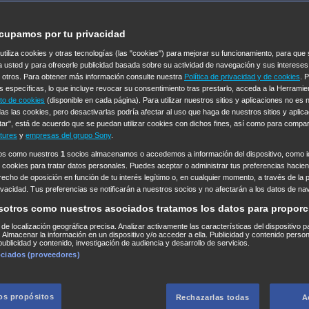
cupamos por tu privacidad
 utiliza cookies y otras tecnologías (las "cookies") para mejorar su funcionamiento, para qu
a usted y para ofrecerle publicidad basada sobre su actividad de navegación y sus intereses
n otros. Para obtener más información consulte nuestra
Política de privacidad y de cookies
. 
s específicas, lo que incluye revocar su consentimiento tras prestarlo, acceda a la Herrami
to de cookies
(disponible en cada página). Para utilizar nuestros sitios y aplicaciones no es
as las cookies, pero desactivarlas podría afectar al uso que haga de nuestros sitios y aplica
tar", está de acuerdo que se puedan utilizar cookies con dichos fines, así como para compar
tures
y
empresas del grupo Sony
.
ros como nuestros
1
socios almacenamos o accedemos a información del dispositivo, como id
 cookies para tratar datos personales. Puedes aceptar o administrar tus preferencias haciend
erecho de oposición en función de tu interés legítimo o, en cualquier momento, a través de la 
rivacidad. Tus preferencias se notificarán a nuestros socios y no afectarán a los datos de na
sotros como nuestros asociados tratamos los datos para proporc
s de localización geográfica precisa. Analizar activamente las características del dispositivo p
n. Almacenar la información en un dispositivo y/o acceder a ella. Publicidad y contenido perso
ublicidad y contenido, investigación de audiencia y desarrollo de servicios.
ociados (proveedores)
los propósitos
Rechazarlas todas
A