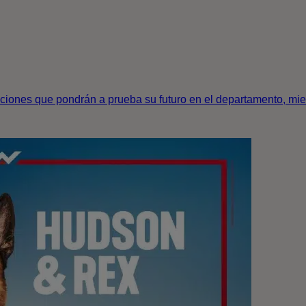
aciones que pondrán a prueba su futuro en el departamento, mie