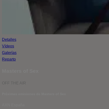
Detalles
Vídeos
Galerías
Reparto
Masters of Sex
OFF THE AIR
Próximas emisiones de Masters of Sex
AXN España