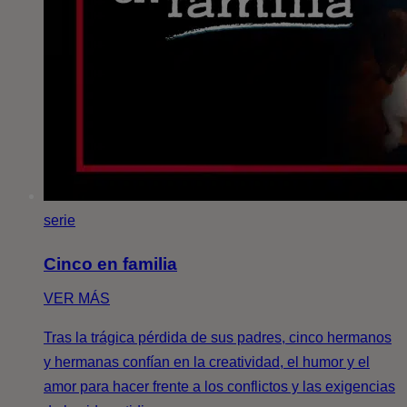
serie
Cinco en familia
VER MÁS
Tras la trágica pérdida de sus padres, cinco hermanos
y hermanas confían en la creatividad, el humor y el
amor para hacer frente a los conflictos y las exigencias