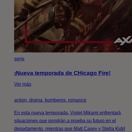
serie
¡Nueva temporada de CHicago Fire!
Ver más
action, drama, bomberos, romance
En esta nueva temporada, Violet Mikami enfrentará
situaciones que pondrán a prueba su futuro en el
departamento, mientras que Matt Casey y Stella Kidd