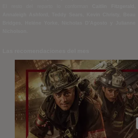
El resto del reparto lo conforman
Caitlin Fitzgerald,
Annaleigh Ashford,
Teddy Sears,
Kevin Christy,
Beau
Bridges,
Heléne Yorke,
Nicholas D'Agosto y
Julianne
Nicholson.
Las recomendaciones del mes