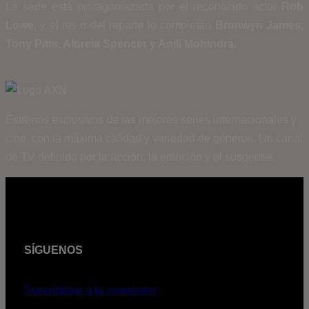
La serie está protagoniazada por el reconocido actor
Rob
Lowe
,
y el res.o del reparto lo completan
Bronwyn James
,
Tony Pitts,
Aloreia Spencer y
Anjli Mohindra.
Estrenos exclusivos de las mejores series internacionales y
cine, con la máxima calidad y variedad de géneros. Un canal
de TV definido por la acción, la emoción y el suspense.
SÍGUENOS
Suscribirme a la newsletter