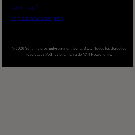
Cambiar país
Baja notificaciones push
© 2026 Sony Pictures Entertainment Iberia, S.L.U. Todos los derechos
reservados. AXN es una marca de AXN Network, Inc.