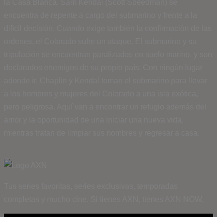
la Casa Blanca. Sam Kendal (Scott Speedman) se
encuentra de repente a cargo del submarino y frente a la
difícil decisión. Cuando exige también la confirmación de las
órdenes, el Colorado sufre un ataque. El submarino y su
tripulación se encuentran paralizados en suelo marino, y son
declarados enemigos de su propio país. Con ningún lugar
adonde ir, Chaplin y Kendal toman el submarino para llevar
a los hombres y mujeres del Colorado a una isla exótica,
pero peligrosa. Aquí van a encontrar un refugio además del
amor y la oportunidad de una iniciar una nueva vida,
mientras tratan de limpiar sus nombres y regresar a casa.
Tus series favoritas, series exclusivas, temporadas
completas y mucho cine. Si tienes AXN, tienes AXN NOW.