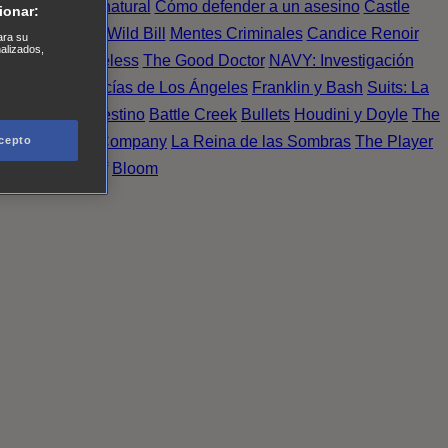
Einstein
Sobrenatural
Cómo defender a un asesino
Castle
ionar:
urno de Noche
Wild Bill
Mentes Criminales
Candice Renoir
ara su
nalizados,
 del crimen
Timeless
The Good Doctor
NAVY: Investigación
A.´s Finest. Policías de Los Ángeles
Franklin y Bash
Suits: La
 More
Último Destino
Battle Creek
Bullets
Houdini y Doyle
The
 Esperanza
X Company
La Reina de las Sombras
The Player
cepto
tasy Island
Álef
Bloom