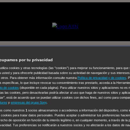
ciones
cupamos por tu privacidad
 utiliza cookies y otras tecnologías (las "cookies") para mejorar su funcionamiento, para qu
Selecciona un
a usted y para ofrecerle publicidad basada sobre su actividad de navegación y sus intereses
n otros. Para obtener más información consulte nuestra
Política de privacidad y de cookies
. 
Colección de Videos
s específicas, lo que incluye revocar su consentimiento tras prestarlo, acceda a la Herrami
to de cookies
(disponible en cada página). Para utilizar nuestros sitios y aplicaciones no es
vos
Operación: Huracán
House of Cards
Despedida Salvaje
De
as las cookies, pero desactivarlas podría afectar al uso que haga de nuestros sitios y aplica
tar", está de acuerdo que se puedan utilizar cookies con dichos fines, así como para compar
Cinco en familia
Hudson & Rex
Diez libras y un sueño
Mr Love
tures
y
empresas del grupo Sony
.
y Lola
High Country
Los casos de Susan Ryeland: Moonflower
ros como nuestros
1
socios almacenamos o accedemos a información del dispositivo, como id
 cookies para tratar datos personales. Puedes aceptar o administrar tus preferencias haciend
Sin: Libre de Culpa
Morbius
NCIS: Nueva Orleans
Pandora
En 
erecho de oposición en función de tu interés legítimo o, en cualquier momento, a través de la 
ub
Chicago Fire
Monarch
Circuito cerrado
Alert: Unidad de per
rivacidad. Tus preferencias se notificarán a nuestros socios y no afectarán a los datos de na