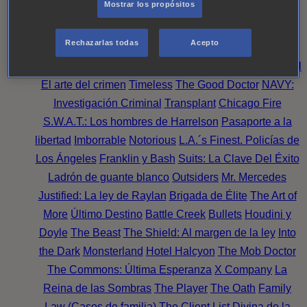
Mostrar los propósitos
Perpetua
Reckoning: Ajuste de Cuentas
Turno de
Noche
Wild Bill
Mentes Criminales
Candice Renoir
Rechazarlas todas
Acepto
Absentia
Harrow
Bulletproof
Annika
Lincoln Rhyme:
Cazando al Coleccionista de Huesos
Intuición Criminal
El arte del crimen
Timeless
The Good Doctor
NAVY:
Investigación Criminal
Transplant
Chicago Fire
S.W.A.T.: Los hombres de Harrelson
Pasaporte a la
libertad
Imborrable
Notorious
L.A.´s Finest. Policías de
Los Ángeles
Franklin y Bash
Suits: La Clave Del Éxito
Ladrón de guante blanco
Outsiders
Mr. Mercedes
Justified: La ley de Raylan
Brigada de Élite
The Art of
More
Último Destino
Battle Creek
Bullets
Houdini y
Doyle
The Beast
The Shield: Al margen de la ley
Into
the Dark
Monsterland
Hotel Halcyon
The Mob Doctor
The Commons: Última Esperanza
X Company
La
Reina de las Sombras
The Player
The Oath
Family
Law (Casos de familia)
The Client List
Divina de la