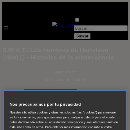
B
u
s
S.W.A.T.: Los hombres de Harrelson
c
[08×01] – Historias de la adolescencia
a
r
Selecciona un
:
Colección de Videos
- ver todos -
Padres
adoptivos
Operación: Huracán
House of Cards
Nos preocupamos por tu privacidad
Despedida Salvaje
Despedida Salvaje
Nadie
Sue
Nuestro sitio utiliza cookies y otras tecnologías (las "cookies") para mejorar
Thomas, el ojo del FBI
Pan Am
Dawson crece
su funcionamiento, para que sea más personal para usted y para ofrecerle
publicidad basada sobre su actividad de navegación y sus intereses tanto en
Insomnia
El Guardián
The Blacklist
Cinco en familia
este sitio como en otros. Para obtener más información consulte nuestra