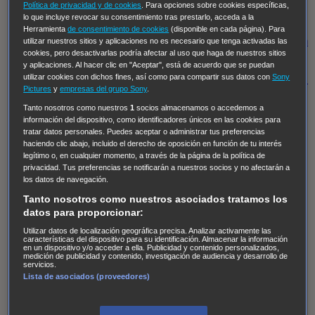
Hudson & Rex
Diez libras y un sueño
Mr Loverman
Política de privacidad y de cookies
. Para opciones sobre cookies específicas,
lo que incluye revocar su consentimiento tras prestarlo, acceda a la
Regreso al futuro III
NUEVE CUERPOS
Los últimos
Herramienta
de consentimiento de cookies
(disponible en cada página). Para
caballeros
Tormenta infinita
Sing Street
Cobra Kai
Tom
utilizar nuestros sitios y aplicaciones no es necesario que tenga activadas las
cookies, pero desactivarlas podría afectar al uso que haga de nuestros sitios
y Lola
High Country
Los casos de Susan Ryeland:
y aplicaciones. Al hacer clic en "Aceptar", está de acuerdo que se puedan
utilizar cookies con dichos fines, así como para compartir sus datos con
Sony
Moonflower Murders
Twisted Metal
Mentes Criminales:
Pictures
y
empresas del grupo Sony
.
Evolution
Terapia de Choque
Ricki
Los Misterios de
Tanto nosotros como nuestros
1
socios almacenamos o accedemos a
Hailey Dean
Without Sin: Libre de Culpa
Morbius
información del dispositivo, como identificadores únicos en las cookies para
tratar datos personales. Puedes aceptar o administrar tus preferencias
NCIS: Nueva Orleans
Pandora
En fuera de juego
XIII
haciendo clic abajo, incluido el derecho de oposición en función de tu interés
The Shield: Al margen de la ley Duplicated
Preacher
legítimo o, en cualquier momento, a través de la página de la política de
privacidad. Tus preferencias se notificarán a nuestros socios y no afectarán a
The Killing Kind
Intersecciones
DOC
Bite Club
los datos de navegación.
Chicago Fire
Monarch
Circuito cerrado
Alert: Unidad
Tanto nosotros como nuestros asociados tratamos los
de personas desaparecidas
Mad Dogs
La Sustituta
datos para proporcionar:
Ladrón de guante blanco
Hannibal
Daños y Perjuicios
Utilizar datos de localización geográfica precisa. Analizar activamente las
características del dispositivo para su identificación. Almacenar la información
en un dispositivo y/o acceder a ella. Publicidad y contenido personalizados,
AXN
Masters of Sex
Three Pines
Accused
Carter
Alice
medición de publicidad y contenido, investigación de audiencia y desarrollo de
servicios.
Nevers
Crossing Lines
Einstein
Sobrenatural
Cómo
Lista de asociados (proveedores)
defender a un asesino
Castle
Hospital de Campaña
Magpie Murders
Blindspot
Coyote
For Life: Cadena