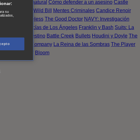
Einstein
Sobrenatural
Cómo defender a un asesino
Castle
ionar:
urno de Noche
Wild Bill
Mentes Criminales
Candice Renoir
ara su
nalizados,
 del crimen
Timeless
The Good Doctor
NAVY: Investigación
A.´s Finest. Policías de Los Ángeles
Franklin y Bash
Suits: La
 More
Último Destino
Battle Creek
Bullets
Houdini y Doyle
The
 Esperanza
X Company
La Reina de las Sombras
The Player
cepto
tasy Island
Álef
Bloom
s