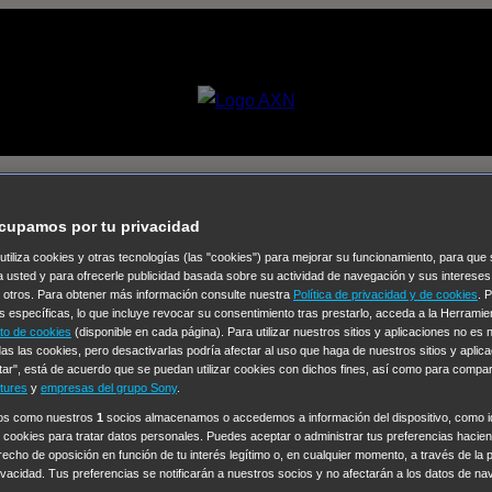
son [07×06] – Deacon, es cuestió
cupamos por tu privacidad
 utiliza cookies y otras tecnologías (las "cookies") para mejorar su funcionamiento, para qu
Selecciona un
a usted y para ofrecerle publicidad basada sobre su actividad de navegación y sus intereses
n otros. Para obtener más información consulte nuestra
Política de privacidad y de cookies
. 
Colección de Videos
s específicas, lo que incluye revocar su consentimiento tras prestarlo, acceda a la Herrami
to de cookies
(disponible en cada página). Para utilizar nuestros sitios y aplicaciones no es
vos
Operación: Huracán
House of Cards
Despedida Salvaje
De
as las cookies, pero desactivarlas podría afectar al uso que haga de nuestros sitios y aplica
tar", está de acuerdo que se puedan utilizar cookies con dichos fines, así como para compar
Cinco en familia
Hudson & Rex
Diez libras y un sueño
Mr Love
tures
y
empresas del grupo Sony
.
y Lola
High Country
Los casos de Susan Ryeland: Moonflower
ros como nuestros
1
socios almacenamos o accedemos a información del dispositivo, como id
 cookies para tratar datos personales. Puedes aceptar o administrar tus preferencias haciend
Sin: Libre de Culpa
Morbius
NCIS: Nueva Orleans
Pandora
En 
erecho de oposición en función de tu interés legítimo o, en cualquier momento, a través de la 
ub
Chicago Fire
Monarch
Circuito cerrado
Alert: Unidad de per
rivacidad. Tus preferencias se notificarán a nuestros socios y no afectarán a los datos de na