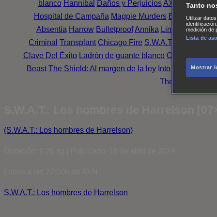
blanco
Hannibal
Daños y Perjuicios
AXN
Masters o
Tanto no
Hospital de Campaña
Magpie Murders
Blindspot
Coy
Utilizar dato
identificació
Absentia
Harrow
Bulletproof
Annika
Lincoln Rhyme: 
medición de p
Lista de as
Criminal
Transplant
Chicago Fire
S.W.A.T.: Los hombr
Clave Del Éxito
Ladrón de guante blanco
Outsiders
Mr. 
Beast
The Shield: Al margen de la ley
Into the Dark
Mon
Mostrar 
The Oath
Family
S.W.A.T.: Los hombres de Harrelson [07
(S.W.A.T.: Los hombres de Harrelson)
Duración: 1:26 sg | Publicado: 18 de abril de 2024
Lunes a las 22:00h en AXN
S.W.A.T.: Los hombres de Harrelson