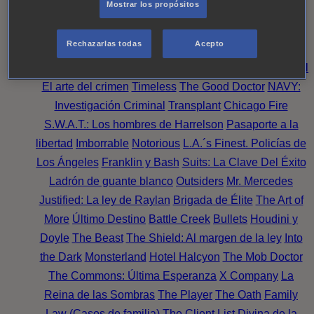
Mostrar los propósitos
Perpetua
Reckoning: Ajuste de Cuentas
Turno de
Noche
Wild Bill
Mentes Criminales
Candice Renoir
Rechazarlas todas
Acepto
Absentia
Harrow
Bulletproof
Annika
Lincoln Rhyme:
Cazando al Coleccionista de Huesos
Intuición Criminal
El arte del crimen
Timeless
The Good Doctor
NAVY:
Investigación Criminal
Transplant
Chicago Fire
S.W.A.T.: Los hombres de Harrelson
Pasaporte a la
libertad
Imborrable
Notorious
L.A.´s Finest. Policías de
Los Ángeles
Franklin y Bash
Suits: La Clave Del Éxito
Ladrón de guante blanco
Outsiders
Mr. Mercedes
Justified: La ley de Raylan
Brigada de Élite
The Art of
More
Último Destino
Battle Creek
Bullets
Houdini y
Doyle
The Beast
The Shield: Al margen de la ley
Into
the Dark
Monsterland
Hotel Halcyon
The Mob Doctor
The Commons: Última Esperanza
X Company
La
Reina de las Sombras
The Player
The Oath
Family
Law (Casos de familia)
The Client List
Divina de la