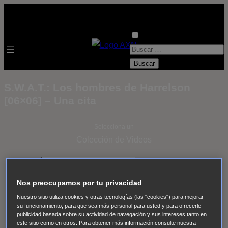
B
u
s
S.W.A.T.: Los hombres de Harrelson
c
[06×06] – Una cita
a
r
Selecciona un
:
Colección de Videos
- ver todos -
Padres
adoptivos
Operación: Huracán
House of Cards
Nos preocupamos por tu privacidad
Despedida Salvaje
Despedida Salvaje
Nadie
Sue
Nuestro sitio utiliza cookies y otras tecnologías (las "cookies") para mejorar
Thomas, el ojo del FBI
Pan Am
Dawson crece
su funcionamiento, para que sea más personal para usted y para ofrecerle
publicidad basada sobre su actividad de navegación y sus intereses tanto en
Insomnia
El Guardián
The Blacklist
Cinco en familia
este sitio como en otros. Para obtener más información consulte nuestra