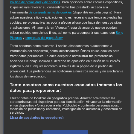
Hudson & Rex
Diez libras y un sueño
Mr Loverman
Política de privacidad y de cookies
. Para opciones sobre cookies específicas,
lo que incluye revocar su consentimiento tras prestarlo, acceda a la
Regreso al futuro III
NUEVE CUERPOS
Los últimos
Herramienta
de consentimiento de cookies
(disponible en cada página). Para
caballeros
Tormenta infinita
Sing Street
Cobra Kai
Tom
utilizar nuestros sitios y aplicaciones no es necesario que tenga activadas las
cookies, pero desactivarlas podría afectar al uso que haga de nuestros sitios
y Lola
High Country
Los casos de Susan Ryeland:
y aplicaciones. Al hacer clic en "Aceptar", está de acuerdo que se puedan
utilizar cookies con dichos fines, así como para compartir sus datos con
Sony
Moonflower Murders
Twisted Metal
Mentes Criminales:
Pictures
y
empresas del grupo Sony
.
Evolution
Terapia de Choque
Ricki
Los Misterios de
Tanto nosotros como nuestros
1
socios almacenamos o accedemos a
Hailey Dean
Without Sin: Libre de Culpa
Morbius
información del dispositivo, como identificadores únicos en las cookies para
tratar datos personales. Puedes aceptar o administrar tus preferencias
NCIS: Nueva Orleans
Pandora
En fuera de juego
XIII
haciendo clic abajo, incluido el derecho de oposición en función de tu interés
The Shield: Al margen de la ley Duplicated
Preacher
legítimo o, en cualquier momento, a través de la página de la política de
privacidad. Tus preferencias se notificarán a nuestros socios y no afectarán a
The Killing Kind
Intersecciones
DOC
Bite Club
los datos de navegación.
Chicago Fire
Monarch
Circuito cerrado
Alert: Unidad
Tanto nosotros como nuestros asociados tratamos los
de personas desaparecidas
Mad Dogs
La Sustituta
datos para proporcionar:
Ladrón de guante blanco
Hannibal
Daños y Perjuicios
Utilizar datos de localización geográfica precisa. Analizar activamente las
características del dispositivo para su identificación. Almacenar la información
en un dispositivo y/o acceder a ella. Publicidad y contenido personalizados,
AXN
Masters of Sex
Three Pines
Accused
Carter
Alice
medición de publicidad y contenido, investigación de audiencia y desarrollo de
servicios.
Nevers
Crossing Lines
Einstein
Sobrenatural
Cómo
Lista de asociados (proveedores)
defender a un asesino
Castle
Hospital de Campaña
Magpie Murders
Blindspot
Coyote
For Life: Cadena