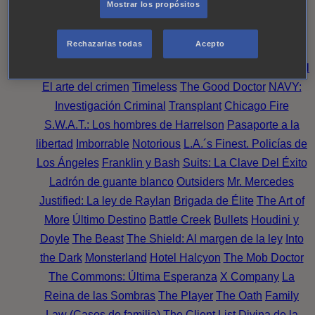
Mostrar los propósitos
Perpetua
Reckoning: Ajuste de Cuentas
Turno de
Noche
Wild Bill
Mentes Criminales
Candice Renoir
Rechazarlas todas
Acepto
Absentia
Harrow
Bulletproof
Annika
Lincoln Rhyme:
Cazando al Coleccionista de Huesos
Intuición Criminal
El arte del crimen
Timeless
The Good Doctor
NAVY:
Investigación Criminal
Transplant
Chicago Fire
S.W.A.T.: Los hombres de Harrelson
Pasaporte a la
libertad
Imborrable
Notorious
L.A.´s Finest. Policías de
Los Ángeles
Franklin y Bash
Suits: La Clave Del Éxito
Ladrón de guante blanco
Outsiders
Mr. Mercedes
Justified: La ley de Raylan
Brigada de Élite
The Art of
More
Último Destino
Battle Creek
Bullets
Houdini y
Doyle
The Beast
The Shield: Al margen de la ley
Into
the Dark
Monsterland
Hotel Halcyon
The Mob Doctor
The Commons: Última Esperanza
X Company
La
Reina de las Sombras
The Player
The Oath
Family
Law (Casos de familia)
The Client List
Divina de la