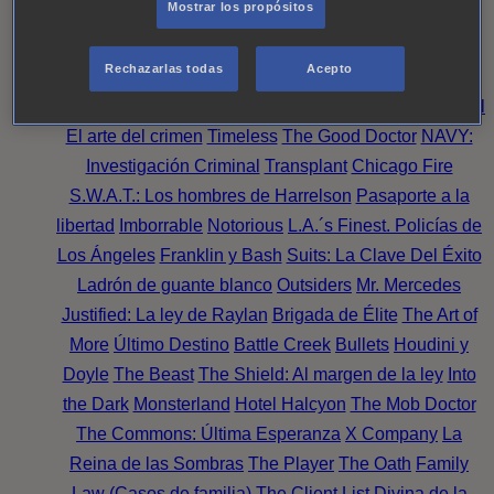
Mostrar los propósitos
Perpetua
Reckoning: Ajuste de Cuentas
Turno de
Noche
Wild Bill
Mentes Criminales
Candice Renoir
Rechazarlas todas
Acepto
Absentia
Harrow
Bulletproof
Annika
Lincoln Rhyme:
Cazando al Coleccionista de Huesos
Intuición Criminal
El arte del crimen
Timeless
The Good Doctor
NAVY:
Investigación Criminal
Transplant
Chicago Fire
S.W.A.T.: Los hombres de Harrelson
Pasaporte a la
libertad
Imborrable
Notorious
L.A.´s Finest. Policías de
Los Ángeles
Franklin y Bash
Suits: La Clave Del Éxito
Ladrón de guante blanco
Outsiders
Mr. Mercedes
Justified: La ley de Raylan
Brigada de Élite
The Art of
More
Último Destino
Battle Creek
Bullets
Houdini y
Doyle
The Beast
The Shield: Al margen de la ley
Into
the Dark
Monsterland
Hotel Halcyon
The Mob Doctor
The Commons: Última Esperanza
X Company
La
Reina de las Sombras
The Player
The Oath
Family
Law (Casos de familia)
The Client List
Divina de la