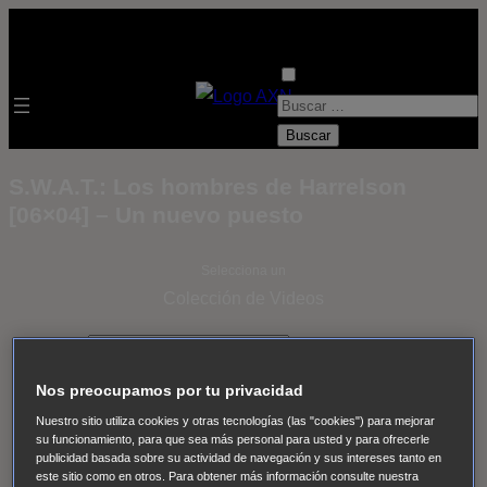
B
u
s
S.W.A.T.: Los hombres de Harrelson
c
[06×04] – Un nuevo puesto
a
r
Selecciona un
:
Colección de Videos
- ver todos -
Padres
adoptivos
Operación: Huracán
House of Cards
Nos preocupamos por tu privacidad
Despedida Salvaje
Despedida Salvaje
Nadie
Sue
Nuestro sitio utiliza cookies y otras tecnologías (las "cookies") para mejorar
Thomas, el ojo del FBI
Pan Am
Dawson crece
su funcionamiento, para que sea más personal para usted y para ofrecerle
publicidad basada sobre su actividad de navegación y sus intereses tanto en
Insomnia
El Guardián
The Blacklist
Cinco en familia
este sitio como en otros. Para obtener más información consulte nuestra