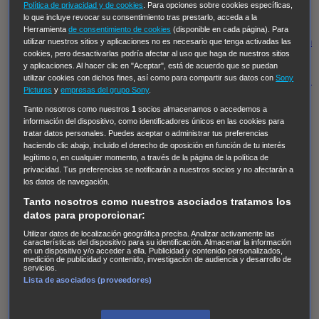
Hudson & Rex
Diez libras y un sueño
Mr Loverman
Política de privacidad y de cookies
. Para opciones sobre cookies específicas,
lo que incluye revocar su consentimiento tras prestarlo, acceda a la
Regreso al futuro III
NUEVE CUERPOS
Los últimos
Herramienta
de consentimiento de cookies
(disponible en cada página). Para
caballeros
Tormenta infinita
Sing Street
Cobra Kai
Tom
utilizar nuestros sitios y aplicaciones no es necesario que tenga activadas las
cookies, pero desactivarlas podría afectar al uso que haga de nuestros sitios
y Lola
High Country
Los casos de Susan Ryeland:
y aplicaciones. Al hacer clic en "Aceptar", está de acuerdo que se puedan
utilizar cookies con dichos fines, así como para compartir sus datos con
Sony
Moonflower Murders
Twisted Metal
Mentes Criminales:
Pictures
y
empresas del grupo Sony
.
Evolution
Terapia de Choque
Ricki
Los Misterios de
Tanto nosotros como nuestros
1
socios almacenamos o accedemos a
Hailey Dean
Without Sin: Libre de Culpa
Morbius
información del dispositivo, como identificadores únicos en las cookies para
tratar datos personales. Puedes aceptar o administrar tus preferencias
NCIS: Nueva Orleans
Pandora
En fuera de juego
XIII
haciendo clic abajo, incluido el derecho de oposición en función de tu interés
The Shield: Al margen de la ley Duplicated
Preacher
legítimo o, en cualquier momento, a través de la página de la política de
privacidad. Tus preferencias se notificarán a nuestros socios y no afectarán a
The Killing Kind
Intersecciones
DOC
Bite Club
los datos de navegación.
Chicago Fire
Monarch
Circuito cerrado
Alert: Unidad
Tanto nosotros como nuestros asociados tratamos los
de personas desaparecidas
Mad Dogs
La Sustituta
datos para proporcionar:
Ladrón de guante blanco
Hannibal
Daños y Perjuicios
Utilizar datos de localización geográfica precisa. Analizar activamente las
características del dispositivo para su identificación. Almacenar la información
en un dispositivo y/o acceder a ella. Publicidad y contenido personalizados,
AXN
Masters of Sex
Three Pines
Accused
Carter
Alice
medición de publicidad y contenido, investigación de audiencia y desarrollo de
servicios.
Nevers
Crossing Lines
Einstein
Sobrenatural
Cómo
Lista de asociados (proveedores)
defender a un asesino
Castle
Hospital de Campaña
Magpie Murders
Blindspot
Coyote
For Life: Cadena