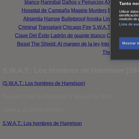
blanco
Hannibal
Daños y Perjuicios
AXN
Masters o
Tanto no
Hospital de Campaña
Magpie Murders
Blindspot
Coy
Utilizar dato
identificació
Absentia
Harrow
Bulletproof
Annika
Lincoln Rhyme: 
medición de p
Lista de as
Criminal
Transplant
Chicago Fire
S.W.A.T.: Los hombr
Clave Del Éxito
Ladrón de guante blanco
Outsiders
Mr. 
Beast
The Shield: Al margen de la ley
Into the Dark
Mon
Mostrar 
The Oath
Family
S.W.A.T.: Los hombres de Harrelson [05×
(S.W.A.T.: Los hombres de Harrelson)
Duración: 1:04 sg | Publicado: 1 de junio de 2022
Lunes a las 22:00h en AXN
S.W.A.T.: Los hombres de Harrelson