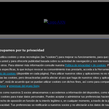
on [05×21] – Levantar el pie
cupamos por tu privacidad
 utiliza cookies y otras tecnologías (las "cookies") para mejorar su funcionamiento, para qu
Selecciona un
a usted y para ofrecerle publicidad basada sobre su actividad de navegación y sus intereses
n otros. Para obtener más información consulte nuestra
Política de privacidad y de cookies
. 
Colección de Videos
s específicas, lo que incluye revocar su consentimiento tras prestarlo, acceda a la Herrami
to de cookies
(disponible en cada página). Para utilizar nuestros sitios y aplicaciones no es
vos
Operación: Huracán
House of Cards
Despedida Salvaje
De
as las cookies, pero desactivarlas podría afectar al uso que haga de nuestros sitios y aplica
tar", está de acuerdo que se puedan utilizar cookies con dichos fines, así como para compar
Cinco en familia
Hudson & Rex
Diez libras y un sueño
Mr Love
tures
y
empresas del grupo Sony
.
y Lola
High Country
Los casos de Susan Ryeland: Moonflower
ros como nuestros
1
socios almacenamos o accedemos a información del dispositivo, como id
 cookies para tratar datos personales. Puedes aceptar o administrar tus preferencias haciend
Sin: Libre de Culpa
Morbius
NCIS: Nueva Orleans
Pandora
En 
erecho de oposición en función de tu interés legítimo o, en cualquier momento, a través de la 
ub
Chicago Fire
Monarch
Circuito cerrado
Alert: Unidad de per
rivacidad. Tus preferencias se notificarán a nuestros socios y no afectarán a los datos de na