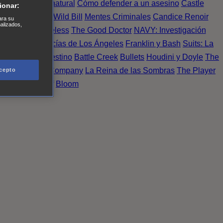
Einstein
Sobrenatural
Cómo defender a un asesino
Castle
ionar:
urno de Noche
Wild Bill
Mentes Criminales
Candice Renoir
ara su
nalizados,
 del crimen
Timeless
The Good Doctor
NAVY: Investigación
A.´s Finest. Policías de Los Ángeles
Franklin y Bash
Suits: La
 More
Último Destino
Battle Creek
Bullets
Houdini y Doyle
The
 Esperanza
X Company
La Reina de las Sombras
The Player
cepto
tasy Island
Álef
Bloom