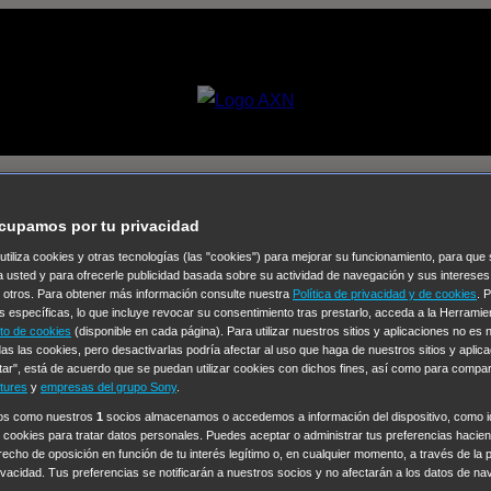
son [05×21] – Leroy nuevo inform
cupamos por tu privacidad
 utiliza cookies y otras tecnologías (las "cookies") para mejorar su funcionamiento, para qu
Selecciona un
a usted y para ofrecerle publicidad basada sobre su actividad de navegación y sus intereses
n otros. Para obtener más información consulte nuestra
Política de privacidad y de cookies
. 
Colección de Videos
s específicas, lo que incluye revocar su consentimiento tras prestarlo, acceda a la Herrami
to de cookies
(disponible en cada página). Para utilizar nuestros sitios y aplicaciones no es
vos
Operación: Huracán
House of Cards
Despedida Salvaje
De
as las cookies, pero desactivarlas podría afectar al uso que haga de nuestros sitios y aplica
tar", está de acuerdo que se puedan utilizar cookies con dichos fines, así como para compar
Cinco en familia
Hudson & Rex
Diez libras y un sueño
Mr Love
tures
y
empresas del grupo Sony
.
y Lola
High Country
Los casos de Susan Ryeland: Moonflower
ros como nuestros
1
socios almacenamos o accedemos a información del dispositivo, como id
 cookies para tratar datos personales. Puedes aceptar o administrar tus preferencias haciend
Sin: Libre de Culpa
Morbius
NCIS: Nueva Orleans
Pandora
En 
erecho de oposición en función de tu interés legítimo o, en cualquier momento, a través de la 
ub
Chicago Fire
Monarch
Circuito cerrado
Alert: Unidad de per
rivacidad. Tus preferencias se notificarán a nuestros socios y no afectarán a los datos de na