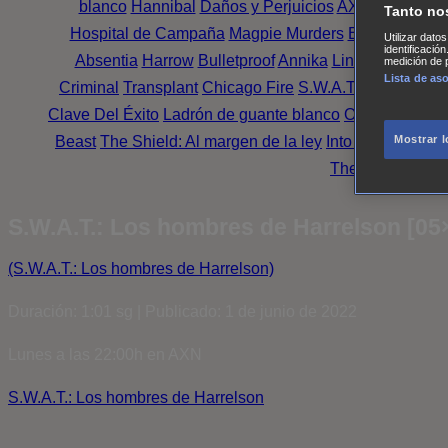
blanco
Hannibal
Daños y Perjuicios
AXN
Masters o
Tanto no
Hospital de Campaña
Magpie Murders
Blindspot
Coy
Utilizar dato
identificació
Absentia
Harrow
Bulletproof
Annika
Lincoln Rhyme: 
medición de p
Lista de as
Criminal
Transplant
Chicago Fire
S.W.A.T.: Los hombr
Clave Del Éxito
Ladrón de guante blanco
Outsiders
Mr. 
Beast
The Shield: Al margen de la ley
Into the Dark
Mon
Mostrar 
The Oath
Family
S.W.A.T.: Los hombres de Harrelson [05
(S.W.A.T.: Los hombres de Harrelson)
Duración: 1:01 sg | Publicado: 1 de junio de 2022
Lunes a las 22:00h en AXN
S.W.A.T.: Los hombres de Harrelson