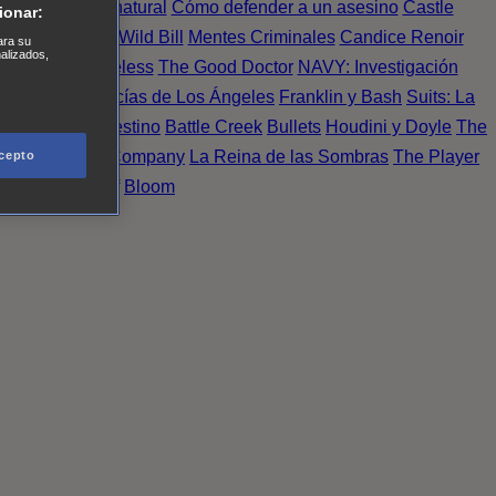
Einstein
Sobrenatural
Cómo defender a un asesino
Castle
ionar:
urno de Noche
Wild Bill
Mentes Criminales
Candice Renoir
ara su
nalizados,
 del crimen
Timeless
The Good Doctor
NAVY: Investigación
A.´s Finest. Policías de Los Ángeles
Franklin y Bash
Suits: La
 More
Último Destino
Battle Creek
Bullets
Houdini y Doyle
The
 Esperanza
X Company
La Reina de las Sombras
The Player
cepto
tasy Island
Álef
Bloom