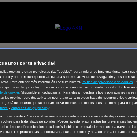
son [05×18] – El hermano de Luc
cupamos por tu privacidad
 utiliza cookies y otras tecnologías (las "cookies") para mejorar su funcionamiento, para qu
Selecciona un
a usted y para ofrecerle publicidad basada sobre su actividad de navegación y sus intereses
n otros. Para obtener más información consulte nuestra
Política de privacidad y de cookies
. 
Colección de Videos
s específicas, lo que incluye revocar su consentimiento tras prestarlo, acceda a la Herrami
to de cookies
(disponible en cada página). Para utilizar nuestros sitios y aplicaciones no es
vos
Operación: Huracán
House of Cards
Despedida Salvaje
De
as las cookies, pero desactivarlas podría afectar al uso que haga de nuestros sitios y aplica
tar", está de acuerdo que se puedan utilizar cookies con dichos fines, así como para compar
Cinco en familia
Hudson & Rex
Diez libras y un sueño
Mr Love
tures
y
empresas del grupo Sony
.
y Lola
High Country
Los casos de Susan Ryeland: Moonflower
ros como nuestros
1
socios almacenamos o accedemos a información del dispositivo, como id
 cookies para tratar datos personales. Puedes aceptar o administrar tus preferencias haciend
Sin: Libre de Culpa
Morbius
NCIS: Nueva Orleans
Pandora
En 
erecho de oposición en función de tu interés legítimo o, en cualquier momento, a través de la 
ub
Chicago Fire
Monarch
Circuito cerrado
Alert: Unidad de per
rivacidad. Tus preferencias se notificarán a nuestros socios y no afectarán a los datos de na