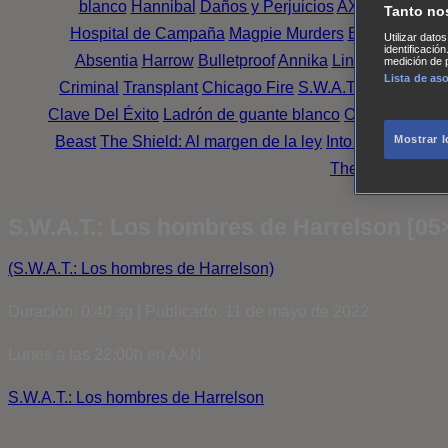
blanco
Hannibal
Daños y Perjuicios
AXN
Masters o
Tanto no
Hospital de Campaña
Magpie Murders
Blindspot
Coy
Utilizar dato
identificació
Absentia
Harrow
Bulletproof
Annika
Lincoln Rhyme: 
medición de p
Lista de as
Criminal
Transplant
Chicago Fire
S.W.A.T.: Los hombr
Clave Del Éxito
Ladrón de guante blanco
Outsiders
Mr. 
Beast
The Shield: Al margen de la ley
Into the Dark
Mon
Mostrar 
The Oath
Family
S.W.A.T.: Los hombres de Harrelson [05
(S.W.A.T.: Los hombres de Harrelson)
Duración: 0:40 sg | Publicado: 11 de mayo de 2022
Lunes a las 22:00h en AXN
S.W.A.T.: Los hombres de Harrelson