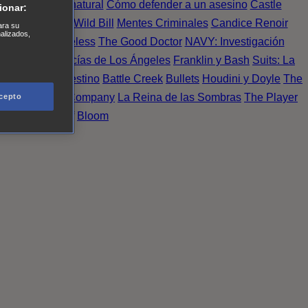
Einstein
Sobrenatural
Cómo defender a un asesino
Castle
ionar:
urno de Noche
Wild Bill
Mentes Criminales
Candice Renoir
ara su
nalizados,
 del crimen
Timeless
The Good Doctor
NAVY: Investigación
A.´s Finest. Policías de Los Ángeles
Franklin y Bash
Suits: La
 More
Último Destino
Battle Creek
Bullets
Houdini y Doyle
The
 Esperanza
X Company
La Reina de las Sombras
The Player
cepto
tasy Island
Álef
Bloom