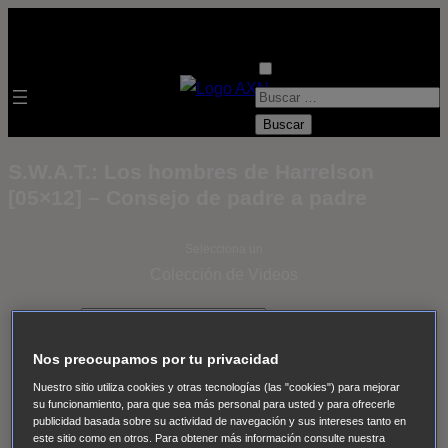
B
u
s
S.W.A.T.: Los hombres de Harrelson
c
[05×12] – Consejo de padre a padre
a
r
Selecciona un
:
Colección de Videos
- ver todos -
Padres
adoptivos
Operación: Huracán
House of Cards
Nos preocupamos por tu privacidad
Despedida Salvaje
Despedida Salvaje
Nadie
Sue
Nuestro sitio utiliza cookies y otras tecnologías (las "cookies") para mejorar
Thomas, el ojo del FBI
Pan Am
Dawson crece
su funcionamiento, para que sea más personal para usted y para ofrecerle
publicidad basada sobre su actividad de navegación y sus intereses tanto en
Insomnia
El Guardián
The Blacklist
Cinco en familia
este sitio como en otros. Para obtener más información consulte nuestra