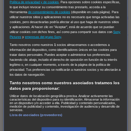
Hudson & Rex
Diez libras y un sueño
Mr Loverman
Política de privacidad y de cookies
. Para opciones sobre cookies específicas,
lo que incluye revocar su consentimiento tras prestarlo, acceda a la
Regreso al futuro III
NUEVE CUERPOS
Los últimos
Herramienta
de consentimiento de cookies
(disponible en cada página). Para
caballeros
Tormenta infinita
Sing Street
Cobra Kai
Tom
utilizar nuestros sitios y aplicaciones no es necesario que tenga activadas las
cookies, pero desactivarlas podría afectar al uso que haga de nuestros sitios
y Lola
High Country
Los casos de Susan Ryeland:
y aplicaciones. Al hacer clic en "Aceptar", está de acuerdo que se puedan
utilizar cookies con dichos fines, así como para compartir sus datos con
Sony
Moonflower Murders
Twisted Metal
Mentes Criminales:
Pictures
y
empresas del grupo Sony
.
Evolution
Terapia de Choque
Ricki
Los Misterios de
Tanto nosotros como nuestros
1
socios almacenamos o accedemos a
Hailey Dean
Without Sin: Libre de Culpa
Morbius
información del dispositivo, como identificadores únicos en las cookies para
tratar datos personales. Puedes aceptar o administrar tus preferencias
NCIS: Nueva Orleans
Pandora
En fuera de juego
XIII
haciendo clic abajo, incluido el derecho de oposición en función de tu interés
The Shield: Al margen de la ley Duplicated
Preacher
legítimo o, en cualquier momento, a través de la página de la política de
privacidad. Tus preferencias se notificarán a nuestros socios y no afectarán a
The Killing Kind
Intersecciones
DOC
Bite Club
los datos de navegación.
Chicago Fire
Monarch
Circuito cerrado
Alert: Unidad
Tanto nosotros como nuestros asociados tratamos los
de personas desaparecidas
Mad Dogs
La Sustituta
datos para proporcionar:
Ladrón de guante blanco
Hannibal
Daños y Perjuicios
Utilizar datos de localización geográfica precisa. Analizar activamente las
características del dispositivo para su identificación. Almacenar la información
en un dispositivo y/o acceder a ella. Publicidad y contenido personalizados,
AXN
Masters of Sex
Three Pines
Accused
Carter
Alice
medición de publicidad y contenido, investigación de audiencia y desarrollo de
servicios.
Nevers
Crossing Lines
Einstein
Sobrenatural
Cómo
Lista de asociados (proveedores)
defender a un asesino
Castle
Hospital de Campaña
Magpie Murders
Blindspot
Coyote
For Life: Cadena