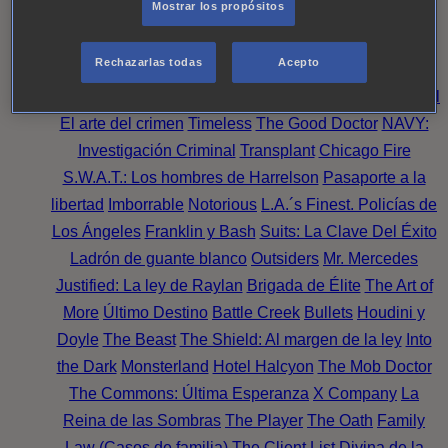
Mostrar los propósitos
Perpetua
Reckoning: Ajuste de Cuentas
Turno de
Noche
Wild Bill
Mentes Criminales
Candice Renoir
Rechazarlas todas
Acepto
Absentia
Harrow
Bulletproof
Annika
Lincoln Rhyme:
Cazando al Coleccionista de Huesos
Intuición Criminal
El arte del crimen
Timeless
The Good Doctor
NAVY:
Investigación Criminal
Transplant
Chicago Fire
S.W.A.T.: Los hombres de Harrelson
Pasaporte a la
libertad
Imborrable
Notorious
L.A.´s Finest. Policías de
Los Ángeles
Franklin y Bash
Suits: La Clave Del Éxito
Ladrón de guante blanco
Outsiders
Mr. Mercedes
Justified: La ley de Raylan
Brigada de Élite
The Art of
More
Último Destino
Battle Creek
Bullets
Houdini y
Doyle
The Beast
The Shield: Al margen de la ley
Into
the Dark
Monsterland
Hotel Halcyon
The Mob Doctor
The Commons: Última Esperanza
X Company
La
Reina de las Sombras
The Player
The Oath
Family
Law (Casos de familia)
The Client List
Divina de la