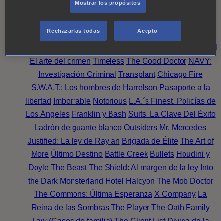
Mostrar los propósitos
Perpetua
Reckoning: Ajuste de Cuentas
Turno de
Noche
Wild Bill
Mentes Criminales
Candice Renoir
Rechazarlas todas
Acepto
Absentia
Harrow
Bulletproof
Annika
Lincoln Rhyme:
Cazando al Coleccionista de Huesos
Intuición Criminal
El arte del crimen
Timeless
The Good Doctor
NAVY:
Investigación Criminal
Transplant
Chicago Fire
S.W.A.T.: Los hombres de Harrelson
Pasaporte a la
libertad
Imborrable
Notorious
L.A.´s Finest. Policías de
Los Ángeles
Franklin y Bash
Suits: La Clave Del Éxito
Ladrón de guante blanco
Outsiders
Mr. Mercedes
Justified: La ley de Raylan
Brigada de Élite
The Art of
More
Último Destino
Battle Creek
Bullets
Houdini y
Doyle
The Beast
The Shield: Al margen de la ley
Into
the Dark
Monsterland
Hotel Halcyon
The Mob Doctor
The Commons: Última Esperanza
X Company
La
Reina de las Sombras
The Player
The Oath
Family
Law (Casos de familia)
The Client List
Divina de la