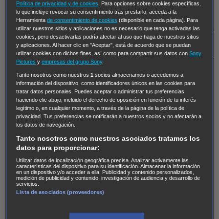
Hudson & Rex
Diez libras y un sueño
Mr Loverman
Política de privacidad y de cookies
. Para opciones sobre cookies específicas,
lo que incluye revocar su consentimiento tras prestarlo, acceda a la
Regreso al futuro III
NUEVE CUERPOS
Los últimos
Herramienta
de consentimiento de cookies
(disponible en cada página). Para
caballeros
Tormenta infinita
Sing Street
Cobra Kai
Tom
utilizar nuestros sitios y aplicaciones no es necesario que tenga activadas las
cookies, pero desactivarlas podría afectar al uso que haga de nuestros sitios
y Lola
High Country
Los casos de Susan Ryeland:
y aplicaciones. Al hacer clic en "Aceptar", está de acuerdo que se puedan
utilizar cookies con dichos fines, así como para compartir sus datos con
Sony
Moonflower Murders
Twisted Metal
Mentes Criminales:
Pictures
y
empresas del grupo Sony
.
Evolution
Terapia de Choque
Ricki
Los Misterios de
Tanto nosotros como nuestros
1
socios almacenamos o accedemos a
Hailey Dean
Without Sin: Libre de Culpa
Morbius
información del dispositivo, como identificadores únicos en las cookies para
tratar datos personales. Puedes aceptar o administrar tus preferencias
NCIS: Nueva Orleans
Pandora
En fuera de juego
XIII
haciendo clic abajo, incluido el derecho de oposición en función de tu interés
The Shield: Al margen de la ley Duplicated
Preacher
legítimo o, en cualquier momento, a través de la página de la política de
privacidad. Tus preferencias se notificarán a nuestros socios y no afectarán a
The Killing Kind
Intersecciones
DOC
Bite Club
los datos de navegación.
Chicago Fire
Monarch
Circuito cerrado
Alert: Unidad
Tanto nosotros como nuestros asociados tratamos los
de personas desaparecidas
Mad Dogs
La Sustituta
datos para proporcionar:
Ladrón de guante blanco
Hannibal
Daños y Perjuicios
Utilizar datos de localización geográfica precisa. Analizar activamente las
características del dispositivo para su identificación. Almacenar la información
en un dispositivo y/o acceder a ella. Publicidad y contenido personalizados,
AXN
Masters of Sex
Three Pines
Accused
Carter
Alice
medición de publicidad y contenido, investigación de audiencia y desarrollo de
servicios.
Nevers
Crossing Lines
Einstein
Sobrenatural
Cómo
Lista de asociados (proveedores)
defender a un asesino
Castle
Hospital de Campaña
Magpie Murders
Blindspot
Coyote
For Life: Cadena