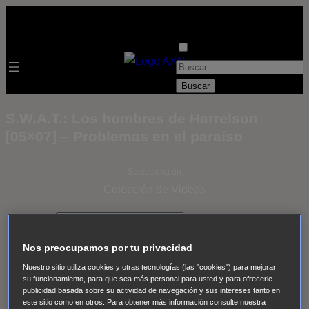
B
u
s
S.W.A.T.: Los hombres de Harrelson
c
[05×07] – Problemas en el paraíso
a
r
Selecciona un
:
Colección de Videos
- ver todos -
Padres
adoptivos
Operación: Huracán
House of Cards
Nos preocupamos por tu privacidad
Despedida Salvaje
Despedida Salvaje
Nadie
Sue
Nuestro sitio utiliza cookies y otras tecnologías (las "cookies") para mejorar
Thomas, el ojo del FBI
Pan Am
Dawson crece
su funcionamiento, para que sea más personal para usted y para ofrecerle
publicidad basada sobre su actividad de navegación y sus intereses tanto en
Insomnia
El Guardián
The Blacklist
Cinco en familia
este sitio como en otros. Para obtener más información consulte nuestra