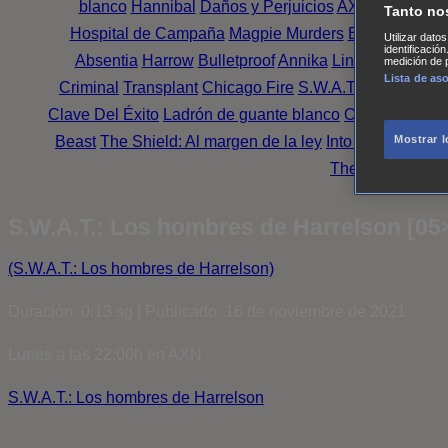
blanco
Hannibal
Daños y Perjuicios
AXN
Masters o
Tanto no
Hospital de Campaña
Magpie Murders
Blindspot
Coy
Utilizar dato
identificació
Absentia
Harrow
Bulletproof
Annika
Lincoln Rhyme: 
medición de p
Lista de as
Criminal
Transplant
Chicago Fire
S.W.A.T.: Los hombr
Clave Del Éxito
Ladrón de guante blanco
Outsiders
Mr. 
Beast
The Shield: Al margen de la ley
Into the Dark
Mon
Mostrar 
The Oath
Family
S.W.A.T.: Los hombres de Harrelson [05
(S.W.A.T.: Los hombres de Harrelson)
Duración: 0:13 sg | Publicado: 16 de noviembre de 2021
Lunes a las 22:00h en AXN
S.W.A.T.: Los hombres de Harrelson