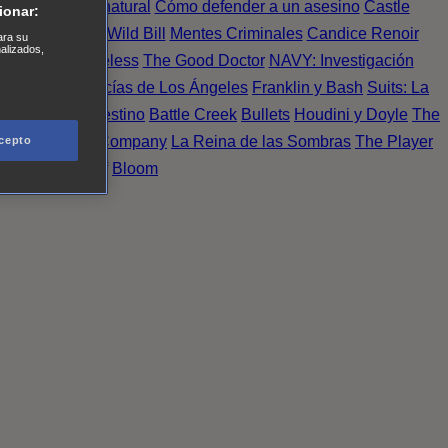
Einstein
Sobrenatural
Cómo defender a un asesino
Castle
ionar:
urno de Noche
Wild Bill
Mentes Criminales
Candice Renoir
ara su
nalizados,
 del crimen
Timeless
The Good Doctor
NAVY: Investigación
A.´s Finest. Policías de Los Ángeles
Franklin y Bash
Suits: La
 More
Último Destino
Battle Creek
Bullets
Houdini y Doyle
The
 Esperanza
X Company
La Reina de las Sombras
The Player
cepto
tasy Island
Álef
Bloom