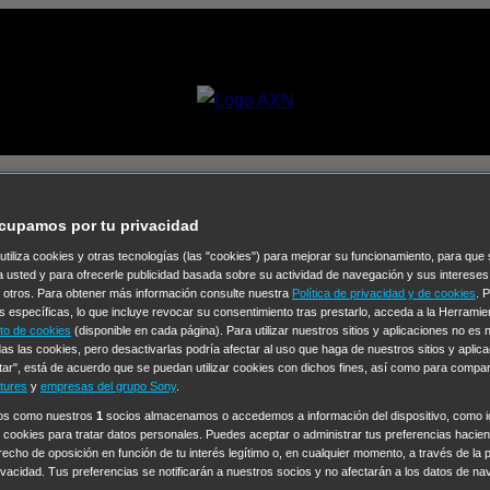
son [05×02] – ¿Quién eres realm
cupamos por tu privacidad
 utiliza cookies y otras tecnologías (las "cookies") para mejorar su funcionamiento, para qu
Selecciona un
a usted y para ofrecerle publicidad basada sobre su actividad de navegación y sus intereses
n otros. Para obtener más información consulte nuestra
Política de privacidad y de cookies
. 
Colección de Videos
s específicas, lo que incluye revocar su consentimiento tras prestarlo, acceda a la Herrami
to de cookies
(disponible en cada página). Para utilizar nuestros sitios y aplicaciones no es
vos
Operación: Huracán
House of Cards
Despedida Salvaje
De
as las cookies, pero desactivarlas podría afectar al uso que haga de nuestros sitios y aplica
tar", está de acuerdo que se puedan utilizar cookies con dichos fines, así como para compar
Cinco en familia
Hudson & Rex
Diez libras y un sueño
Mr Love
tures
y
empresas del grupo Sony
.
y Lola
High Country
Los casos de Susan Ryeland: Moonflower
ros como nuestros
1
socios almacenamos o accedemos a información del dispositivo, como id
 cookies para tratar datos personales. Puedes aceptar o administrar tus preferencias haciend
Sin: Libre de Culpa
Morbius
NCIS: Nueva Orleans
Pandora
En 
erecho de oposición en función de tu interés legítimo o, en cualquier momento, a través de la 
ub
Chicago Fire
Monarch
Circuito cerrado
Alert: Unidad de per
rivacidad. Tus preferencias se notificarán a nuestros socios y no afectarán a los datos de na