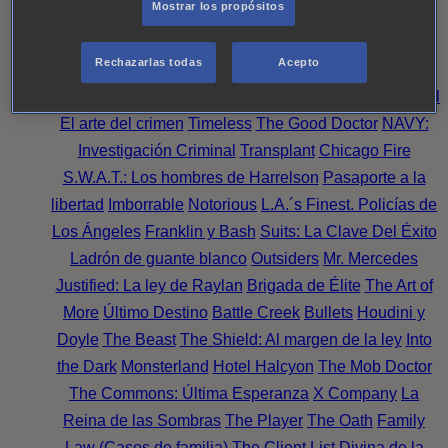
Mostrar los propósitos
Perpetua
Reckoning: Ajuste de Cuentas
Turno de
Noche
Wild Bill
Mentes Criminales
Candice Renoir
Rechazarlas todas
Acepto
Absentia
Harrow
Bulletproof
Annika
Lincoln Rhyme:
Cazando al Coleccionista de Huesos
Intuición Criminal
El arte del crimen
Timeless
The Good Doctor
NAVY:
Investigación Criminal
Transplant
Chicago Fire
S.W.A.T.: Los hombres de Harrelson
Pasaporte a la
libertad
Imborrable
Notorious
L.A.´s Finest. Policías de
Los Ángeles
Franklin y Bash
Suits: La Clave Del Éxito
Ladrón de guante blanco
Outsiders
Mr. Mercedes
Justified: La ley de Raylan
Brigada de Élite
The Art of
More
Último Destino
Battle Creek
Bullets
Houdini y
Doyle
The Beast
The Shield: Al margen de la ley
Into
the Dark
Monsterland
Hotel Halcyon
The Mob Doctor
The Commons: Última Esperanza
X Company
La
Reina de las Sombras
The Player
The Oath
Family
Law (Casos de familia)
The Client List
Divina de la