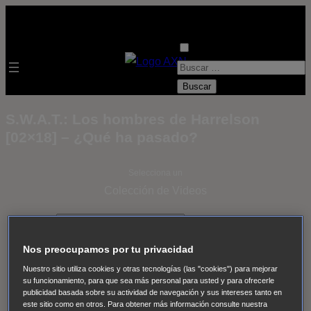
B
u
s
S.W.A.T.: Los hombres de Harrelson
c
[02×18] – ¿Qué ha pasado?
a
r
Selecciona un
:
Colección de Videos
- ver todos -
Padres
adoptivos
Operación: Huracán
House of Cards
Nos preocupamos por tu privacidad
Despedida Salvaje
Despedida Salvaje
Nadie
Sue
Nuestro sitio utiliza cookies y otras tecnologías (las "cookies") para mejorar
Thomas, el ojo del FBI
Pan Am
Dawson crece
su funcionamiento, para que sea más personal para usted y para ofrecerle
publicidad basada sobre su actividad de navegación y sus intereses tanto en
Insomnia
El Guardián
The Blacklist
Cinco en familia
este sitio como en otros. Para obtener más información consulte nuestra