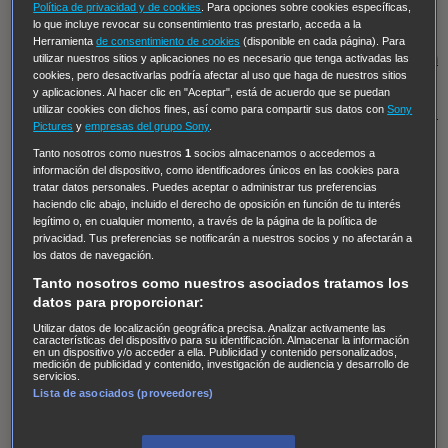
Hudson & Rex
Diez libras y un sueño
Mr Loverman
Política de privacidad y de cookies
. Para opciones sobre cookies específicas,
lo que incluye revocar su consentimiento tras prestarlo, acceda a la
Regreso al futuro III
NUEVE CUERPOS
Los últimos
Herramienta
de consentimiento de cookies
(disponible en cada página). Para
caballeros
Tormenta infinita
Sing Street
Cobra Kai
Tom
utilizar nuestros sitios y aplicaciones no es necesario que tenga activadas las
cookies, pero desactivarlas podría afectar al uso que haga de nuestros sitios
y Lola
High Country
Los casos de Susan Ryeland:
y aplicaciones. Al hacer clic en "Aceptar", está de acuerdo que se puedan
utilizar cookies con dichos fines, así como para compartir sus datos con
Sony
Moonflower Murders
Twisted Metal
Mentes Criminales:
Pictures
y
empresas del grupo Sony
.
Evolution
Terapia de Choque
Ricki
Los Misterios de
Tanto nosotros como nuestros
1
socios almacenamos o accedemos a
Hailey Dean
Without Sin: Libre de Culpa
Morbius
información del dispositivo, como identificadores únicos en las cookies para
tratar datos personales. Puedes aceptar o administrar tus preferencias
NCIS: Nueva Orleans
Pandora
En fuera de juego
XIII
haciendo clic abajo, incluido el derecho de oposición en función de tu interés
The Shield: Al margen de la ley Duplicated
Preacher
legítimo o, en cualquier momento, a través de la página de la política de
privacidad. Tus preferencias se notificarán a nuestros socios y no afectarán a
The Killing Kind
Intersecciones
DOC
Bite Club
los datos de navegación.
Chicago Fire
Monarch
Circuito cerrado
Alert: Unidad
Tanto nosotros como nuestros asociados tratamos los
de personas desaparecidas
Mad Dogs
La Sustituta
datos para proporcionar:
Ladrón de guante blanco
Hannibal
Daños y Perjuicios
Utilizar datos de localización geográfica precisa. Analizar activamente las
características del dispositivo para su identificación. Almacenar la información
en un dispositivo y/o acceder a ella. Publicidad y contenido personalizados,
AXN
Masters of Sex
Three Pines
Accused
Carter
Alice
medición de publicidad y contenido, investigación de audiencia y desarrollo de
servicios.
Nevers
Crossing Lines
Einstein
Sobrenatural
Cómo
Lista de asociados (proveedores)
defender a un asesino
Castle
Hospital de Campaña
Magpie Murders
Blindspot
Coyote
For Life: Cadena