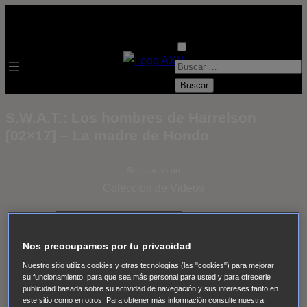
B
u
s
S.W.A.T.: Los hombres de Harrelson
c
[02×17] – La madre de Hondo
a
r
Selecciona un
:
Colección de Videos
- ver todos -
Padres
adoptivos
Operación: Huracán
House of Cards
Nos preocupamos por tu privacidad
Despedida Salvaje
Despedida Salvaje
Nadie
Sue
Nuestro sitio utiliza cookies y otras tecnologías (las "cookies") para mejorar
Thomas, el ojo del FBI
Pan Am
Dawson crece
su funcionamiento, para que sea más personal para usted y para ofrecerle
publicidad basada sobre su actividad de navegación y sus intereses tanto en
Insomnia
El Guardián
The Blacklist
Cinco en familia
este sitio como en otros. Para obtener más información consulte nuestra