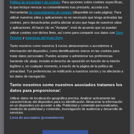
Hudson & Rex
Diez libras y un sueño
Mr Loverman
Política de privacidad y de cookies
. Para opciones sobre cookies específicas,
lo que incluye revocar su consentimiento tras prestarlo, acceda a la
Regreso al futuro III
NUEVE CUERPOS
Los últimos
Herramienta
de consentimiento de cookies
(disponible en cada página). Para
caballeros
Tormenta infinita
Sing Street
Cobra Kai
Tom
utilizar nuestros sitios y aplicaciones no es necesario que tenga activadas las
cookies, pero desactivarlas podría afectar al uso que haga de nuestros sitios
y Lola
High Country
Los casos de Susan Ryeland:
y aplicaciones. Al hacer clic en "Aceptar", está de acuerdo que se puedan
utilizar cookies con dichos fines, así como para compartir sus datos con
Sony
Moonflower Murders
Twisted Metal
Mentes Criminales:
Pictures
y
empresas del grupo Sony
.
Evolution
Terapia de Choque
Ricki
Los Misterios de
Tanto nosotros como nuestros
1
socios almacenamos o accedemos a
Hailey Dean
Without Sin: Libre de Culpa
Morbius
información del dispositivo, como identificadores únicos en las cookies para
tratar datos personales. Puedes aceptar o administrar tus preferencias
NCIS: Nueva Orleans
Pandora
En fuera de juego
XIII
haciendo clic abajo, incluido el derecho de oposición en función de tu interés
The Shield: Al margen de la ley Duplicated
Preacher
legítimo o, en cualquier momento, a través de la página de la política de
privacidad. Tus preferencias se notificarán a nuestros socios y no afectarán a
The Killing Kind
Intersecciones
DOC
Bite Club
los datos de navegación.
Chicago Fire
Monarch
Circuito cerrado
Alert: Unidad
Tanto nosotros como nuestros asociados tratamos los
de personas desaparecidas
Mad Dogs
La Sustituta
datos para proporcionar:
Ladrón de guante blanco
Hannibal
Daños y Perjuicios
Utilizar datos de localización geográfica precisa. Analizar activamente las
características del dispositivo para su identificación. Almacenar la información
en un dispositivo y/o acceder a ella. Publicidad y contenido personalizados,
AXN
Masters of Sex
Three Pines
Accused
Carter
Alice
medición de publicidad y contenido, investigación de audiencia y desarrollo de
servicios.
Nevers
Crossing Lines
Einstein
Sobrenatural
Cómo
Lista de asociados (proveedores)
defender a un asesino
Castle
Hospital de Campaña
Magpie Murders
Blindspot
Coyote
For Life: Cadena