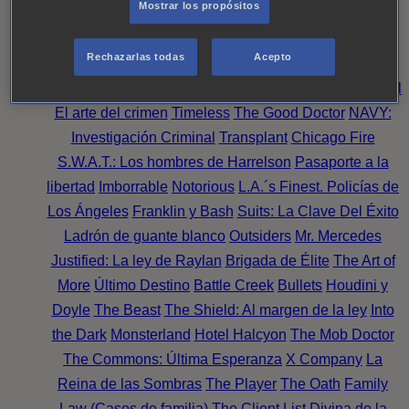
Mostrar los propósitos
Perpetua
Reckoning: Ajuste de Cuentas
Turno de
Noche
Wild Bill
Mentes Criminales
Candice Renoir
Rechazarlas todas
Acepto
Absentia
Harrow
Bulletproof
Annika
Lincoln Rhyme:
Cazando al Coleccionista de Huesos
Intuición Criminal
El arte del crimen
Timeless
The Good Doctor
NAVY:
Investigación Criminal
Transplant
Chicago Fire
S.W.A.T.: Los hombres de Harrelson
Pasaporte a la
libertad
Imborrable
Notorious
L.A.´s Finest. Policías de
Los Ángeles
Franklin y Bash
Suits: La Clave Del Éxito
Ladrón de guante blanco
Outsiders
Mr. Mercedes
Justified: La ley de Raylan
Brigada de Élite
The Art of
More
Último Destino
Battle Creek
Bullets
Houdini y
Doyle
The Beast
The Shield: Al margen de la ley
Into
the Dark
Monsterland
Hotel Halcyon
The Mob Doctor
The Commons: Última Esperanza
X Company
La
Reina de las Sombras
The Player
The Oath
Family
Law (Casos de familia)
The Client List
Divina de la