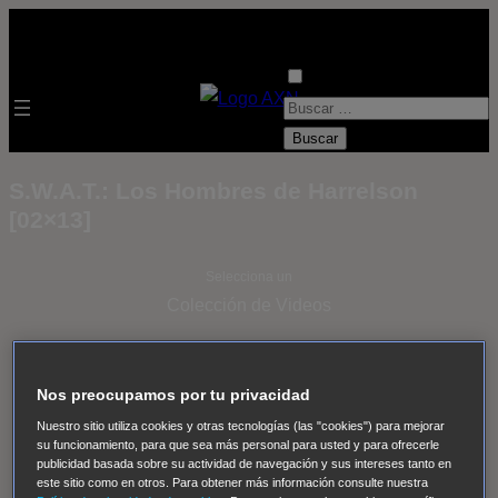
B
u
s
S.W.A.T.: Los Hombres de Harrelson
c
[02×13]
a
r
Selecciona un
:
Colección de Videos
- ver todos -
Padres
adoptivos
Operación: Huracán
House of Cards
Nos preocupamos por tu privacidad
Despedida Salvaje
Despedida Salvaje
Nadie
Sue
Nuestro sitio utiliza cookies y otras tecnologías (las "cookies") para mejorar
Thomas, el ojo del FBI
Pan Am
Dawson crece
su funcionamiento, para que sea más personal para usted y para ofrecerle
publicidad basada sobre su actividad de navegación y sus intereses tanto en
Insomnia
El Guardián
The Blacklist
Cinco en familia
este sitio como en otros. Para obtener más información consulte nuestra