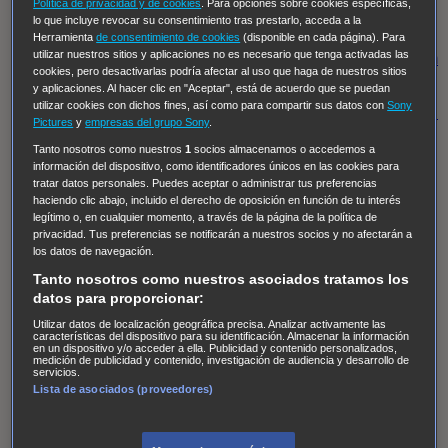
Hudson & Rex
Diez libras y un sueño
Mr Loverman
Política de privacidad y de cookies
. Para opciones sobre cookies específicas,
lo que incluye revocar su consentimiento tras prestarlo, acceda a la
Regreso al futuro III
NUEVE CUERPOS
Los últimos
Herramienta
de consentimiento de cookies
(disponible en cada página). Para
utilizar nuestros sitios y aplicaciones no es necesario que tenga activadas las
caballeros
Tormenta infinita
Sing Street
Cobra Kai
Tom
cookies, pero desactivarlas podría afectar al uso que haga de nuestros sitios
y Lola
High Country
Los casos de Susan Ryeland:
y aplicaciones. Al hacer clic en "Aceptar", está de acuerdo que se puedan
utilizar cookies con dichos fines, así como para compartir sus datos con
Sony
Moonflower Murders
Twisted Metal
Mentes Criminales:
Pictures
y
empresas del grupo Sony
.
Evolution
Terapia de Choque
Ricki
Los Misterios de
Tanto nosotros como nuestros
1
socios almacenamos o accedemos a
Hailey Dean
Without Sin: Libre de Culpa
Morbius
información del dispositivo, como identificadores únicos en las cookies para
tratar datos personales. Puedes aceptar o administrar tus preferencias
NCIS: Nueva Orleans
Pandora
En fuera de juego
XIII
haciendo clic abajo, incluido el derecho de oposición en función de tu interés
legítimo o, en cualquier momento, a través de la página de la política de
The Shield: Al margen de la ley Duplicated
Preacher
privacidad. Tus preferencias se notificarán a nuestros socios y no afectarán a
The Killing Kind
Intersecciones
DOC
Bite Club
los datos de navegación.
Chicago Fire
Monarch
Circuito cerrado
Alert: Unidad
Tanto nosotros como nuestros asociados tratamos los
datos para proporcionar:
de personas desaparecidas
Mad Dogs
La Sustituta
Utilizar datos de localización geográfica precisa. Analizar activamente las
Ladrón de guante blanco
Hannibal
Daños y Perjuicios
características del dispositivo para su identificación. Almacenar la información
en un dispositivo y/o acceder a ella. Publicidad y contenido personalizados,
AXN
Masters of Sex
Three Pines
Accused
Carter
Alice
medición de publicidad y contenido, investigación de audiencia y desarrollo de
servicios.
Nevers
Crossing Lines
Einstein
Sobrenatural
Cómo
Lista de asociados (proveedores)
defender a un asesino
Castle
Hospital de Campaña
Magpie Murders
Blindspot
Coyote
For Life: Cadena