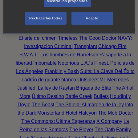
Mostrar los propósitos
Perpetua
Reckoning: Ajuste de Cuentas
Turno de
Noche
Wild Bill
Mentes Criminales
Candice Renoir
Rechazarlas todas
Acepto
Absentia
Harrow
Bulletproof
Annika
Lincoln Rhyme:
Cazando al Coleccionista de Huesos
Intuición Criminal
El arte del crimen
Timeless
The Good Doctor
NAVY:
Investigación Criminal
Transplant
Chicago Fire
S.W.A.T.: Los hombres de Harrelson
Pasaporte a la
libertad
Imborrable
Notorious
L.A.´s Finest. Policías de
Los Ángeles
Franklin y Bash
Suits: La Clave Del Éxito
Ladrón de guante blanco
Outsiders
Mr. Mercedes
Justified: La ley de Raylan
Brigada de Élite
The Art of
More
Último Destino
Battle Creek
Bullets
Houdini y
Doyle
The Beast
The Shield: Al margen de la ley
Into
the Dark
Monsterland
Hotel Halcyon
The Mob Doctor
The Commons: Última Esperanza
X Company
La
Reina de las Sombras
The Player
The Oath
Family
Law (Casos de familia)
The Client List
Divina de la