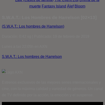
muerte
Fantasy Island
Álef
Bloom
S.W.A.T.: Los Hombres de Harrelson [02×13]
(S.W.A.T.: Los hombres de Harrelson)
Duración: 0:42 sg | Publicado: 19 de febrero de 2019
Lunes a las 22:05h en AXN
S.W.A.T.: Los hombres de Harrelson
Estrenos exclusivos de las mejores series internacionales y
cine, con la máxima calidad y variedad de géneros. Un canal
de TV definido por la acción, la emoción y el suspense.