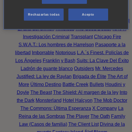
Noche
Wild Bill
Mentes Criminales
Candice Renoir
Absentia
Harrow
Bulletproof
Annika
Lincoln Rhyme:
Rechazarlas todas
Acepto
Cazando al Coleccionista de Huesos
Intuición Criminal
El arte del crimen
Timeless
The Good Doctor
NAVY:
Investigación Criminal
Transplant
Chicago Fire
S.W.A.T.: Los hombres de Harrelson
Pasaporte a la
libertad
Imborrable
Notorious
L.A.´s Finest. Policías de
Los Ángeles
Franklin y Bash
Suits: La Clave Del Éxito
Ladrón de guante blanco
Outsiders
Mr. Mercedes
Justified: La ley de Raylan
Brigada de Élite
The Art of
More
Último Destino
Battle Creek
Bullets
Houdini y
Doyle
The Beast
The Shield: Al margen de la ley
Into
the Dark
Monsterland
Hotel Halcyon
The Mob Doctor
The Commons: Última Esperanza
X Company
La
Reina de las Sombras
The Player
The Oath
Family
Law (Casos de familia)
The Client List
Divina de la