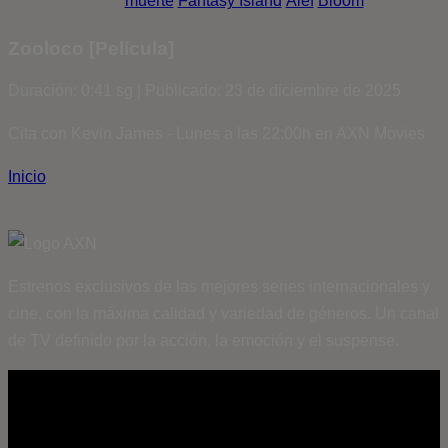
muerte
Fantasy Island
Álef
Bloom
Zooloco [Película]
Duración: 0:41 sg | Publicado: 23 de diciembre de 2025
Cita con Kevin James - Lunes a las 22:00h en AXN Movies
Inicio
Estrenos exclusivos de las mejores series internacionales y
cine, con la máxima calidad y variedad de géneros. Un canal
de TV definido por la acción, la emoción y el suspense.