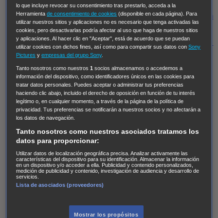
Regreso al futuro III
NUEVE CUERPOS
Los últimos
lo que incluye revocar su consentimiento tras prestarlo, acceda a la
Herramienta
de consentimiento de cookies
(disponible en cada página). Para
caballeros
Tormenta infinita
Sing Street
Cobra Kai
Tom
utilizar nuestros sitios y aplicaciones no es necesario que tenga activadas las
y Lola
High Country
Los casos de Susan Ryeland:
cookies, pero desactivarlas podría afectar al uso que haga de nuestros sitios
y aplicaciones. Al hacer clic en "Aceptar", está de acuerdo que se puedan
Moonflower Murders
Twisted Metal
Mentes Criminales:
utilizar cookies con dichos fines, así como para compartir sus datos con
Sony
Evolution
Terapia de Choque
Ricki
Los Misterios de
Pictures
y
empresas del grupo Sony
.
Hailey Dean
Without Sin: Libre de Culpa
Morbius
Tanto nosotros como nuestros
1
socios almacenamos o accedemos a
información del dispositivo, como identificadores únicos en las cookies para
NCIS: Nueva Orleans
Pandora
En fuera de juego
XIII
tratar datos personales. Puedes aceptar o administrar tus preferencias
haciendo clic abajo, incluido el derecho de oposición en función de tu interés
The Shield: Al margen de la ley Duplicated
Preacher
legítimo o, en cualquier momento, a través de la página de la política de
The Killing Kind
Intersecciones
DOC
Bite Club
privacidad. Tus preferencias se notificarán a nuestros socios y no afectarán a
los datos de navegación.
Chicago Fire
Monarch
Circuito cerrado
Alert: Unidad
Tanto nosotros como nuestros asociados tratamos los
de personas desaparecidas
Mad Dogs
La Sustituta
datos para proporcionar:
Ladrón de guante blanco
Hannibal
Daños y Perjuicios
Utilizar datos de localización geográfica precisa. Analizar activamente las
características del dispositivo para su identificación. Almacenar la información
AXN
Masters of Sex
Three Pines
Accused
Carter
Alice
en un dispositivo y/o acceder a ella. Publicidad y contenido personalizados,
medición de publicidad y contenido, investigación de audiencia y desarrollo de
Nevers
Crossing Lines
Einstein
Sobrenatural
Cómo
servicios.
Lista de asociados (proveedores)
defender a un asesino
Castle
Hospital de Campaña
Magpie Murders
Blindspot
Coyote
For Life: Cadena
Perpetua
Reckoning: Ajuste de Cuentas
Turno de
Mostrar los propósitos