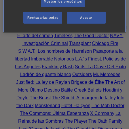
Mostrar los propósitos
Perpetua
Reckoning: Ajuste de Cuentas
Turno de
Noche
Wild Bill
Mentes Criminales
Candice Renoir
Rechazarlas todas
Acepto
Absentia
Harrow
Bulletproof
Annika
Lincoln Rhyme:
Cazando al Coleccionista de Huesos
Intuición Criminal
El arte del crimen
Timeless
The Good Doctor
NAVY:
Investigación Criminal
Transplant
Chicago Fire
S.W.A.T.: Los hombres de Harrelson
Pasaporte a la
libertad
Imborrable
Notorious
L.A.´s Finest. Policías de
Los Ángeles
Franklin y Bash
Suits: La Clave Del Éxito
Ladrón de guante blanco
Outsiders
Mr. Mercedes
Justified: La ley de Raylan
Brigada de Élite
The Art of
More
Último Destino
Battle Creek
Bullets
Houdini y
Doyle
The Beast
The Shield: Al margen de la ley
Into
the Dark
Monsterland
Hotel Halcyon
The Mob Doctor
The Commons: Última Esperanza
X Company
La
Reina de las Sombras
The Player
The Oath
Family
Law (Casos de familia)
The Client List
Divina de la