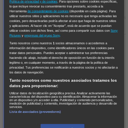
Hudson & Rex
Diez libras y un sueño
Mr Loverman
Política de privacidad y de cookies
. Para opciones sobre cookies específicas,
lo que incluye revocar su consentimiento tras prestarlo, acceda a la
Regreso al futuro III
NUEVE CUERPOS
Los últimos
Herramienta
de consentimiento de cookies
(disponible en cada página). Para
caballeros
Tormenta infinita
Sing Street
Cobra Kai
Tom
utilizar nuestros sitios y aplicaciones no es necesario que tenga activadas las
cookies, pero desactivarlas podría afectar al uso que haga de nuestros sitios
y Lola
High Country
Los casos de Susan Ryeland:
y aplicaciones. Al hacer clic en "Aceptar", está de acuerdo que se puedan
utilizar cookies con dichos fines, así como para compartir sus datos con
Sony
Moonflower Murders
Twisted Metal
Mentes Criminales:
Pictures
y
empresas del grupo Sony
.
Evolution
Terapia de Choque
Ricki
Los Misterios de
Tanto nosotros como nuestros
1
socios almacenamos o accedemos a
Hailey Dean
Without Sin: Libre de Culpa
Morbius
información del dispositivo, como identificadores únicos en las cookies para
tratar datos personales. Puedes aceptar o administrar tus preferencias
NCIS: Nueva Orleans
Pandora
En fuera de juego
XIII
haciendo clic abajo, incluido el derecho de oposición en función de tu interés
The Shield: Al margen de la ley Duplicated
Preacher
legítimo o, en cualquier momento, a través de la página de la política de
privacidad. Tus preferencias se notificarán a nuestros socios y no afectarán a
The Killing Kind
Intersecciones
DOC
Bite Club
los datos de navegación.
Chicago Fire
Monarch
Circuito cerrado
Alert: Unidad
Tanto nosotros como nuestros asociados tratamos los
datos para proporcionar:
de personas desaparecidas
Mad Dogs
La Sustituta
Ladrón de guante blanco
Hannibal
Daños y Perjuicios
Utilizar datos de localización geográfica precisa. Analizar activamente las
características del dispositivo para su identificación. Almacenar la información
en un dispositivo y/o acceder a ella. Publicidad y contenido personalizados,
AXN
Masters of Sex
Three Pines
Accused
Carter
Alice
medición de publicidad y contenido, investigación de audiencia y desarrollo de
servicios.
Nevers
Crossing Lines
Einstein
Sobrenatural
Cómo
Lista de asociados (proveedores)
defender a un asesino
Castle
Hospital de Campaña
Magpie Murders
Blindspot
Coyote
For Life: Cadena