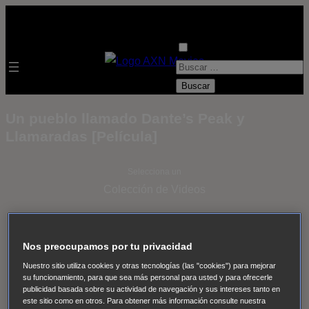
B
u
s
Un pueblo llamado Dante’s Peak y
c
Llamaradas [Película]
a
r
Selecciona un
:
Colección de Videos
- ver todos -
Padres
adoptivos
Operación: Huracán
House of Cards
Nos preocupamos por tu privacidad
Despedida Salvaje
Despedida Salvaje
Nadie
Sue
Nuestro sitio utiliza cookies y otras tecnologías (las "cookies") para mejorar
Thomas, el ojo del FBI
Pan Am
Dawson crece
su funcionamiento, para que sea más personal para usted y para ofrecerle
publicidad basada sobre su actividad de navegación y sus intereses tanto en
Insomnia
El Guardián
The Blacklist
Cinco en familia
este sitio como en otros. Para obtener más información consulte nuestra