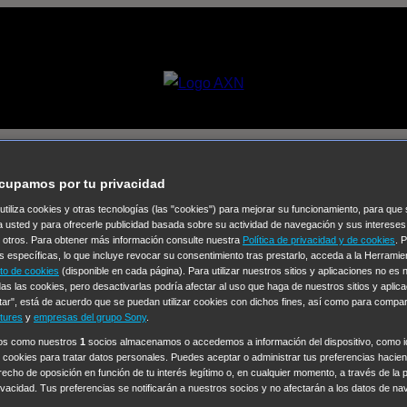
cupamos por tu privacidad
 utiliza cookies y otras tecnologías (las "cookies") para mejorar su funcionamiento, para qu
a usted y para ofrecerle publicidad basada sobre su actividad de navegación y sus intereses
Selecciona un
n otros. Para obtener más información consulte nuestra
Política de privacidad y de cookies
. 
Colección de Videos
s específicas, lo que incluye revocar su consentimiento tras prestarlo, acceda a la Herrami
to de cookies
(disponible en cada página). Para utilizar nuestros sitios y aplicaciones no es
as las cookies, pero desactivarlas podría afectar al uso que haga de nuestros sitios y aplica
vos
Operación: Huracán
House of Cards
Despedida Salvaje
De
tar", está de acuerdo que se puedan utilizar cookies con dichos fines, así como para compar
Cinco en familia
Hudson & Rex
Diez libras y un sueño
Mr Love
tures
y
empresas del grupo Sony
.
y Lola
High Country
Los casos de Susan Ryeland: Moonflower
ros como nuestros
1
socios almacenamos o accedemos a información del dispositivo, como id
 cookies para tratar datos personales. Puedes aceptar o administrar tus preferencias haciend
Sin: Libre de Culpa
Morbius
NCIS: Nueva Orleans
Pandora
En 
erecho de oposición en función de tu interés legítimo o, en cualquier momento, a través de la 
ub
Chicago Fire
Monarch
Circuito cerrado
Alert: Unidad de per
rivacidad. Tus preferencias se notificarán a nuestros socios y no afectarán a los datos de na