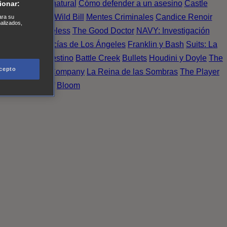
Einstein
Sobrenatural
Cómo defender a un asesino
Castle
ionar:
urno de Noche
Wild Bill
Mentes Criminales
Candice Renoir
ara su
nalizados,
 del crimen
Timeless
The Good Doctor
NAVY: Investigación
A.´s Finest. Policías de Los Ángeles
Franklin y Bash
Suits: La
 More
Último Destino
Battle Creek
Bullets
Houdini y Doyle
The
cepto
 Esperanza
X Company
La Reina de las Sombras
The Player
tasy Island
Álef
Bloom