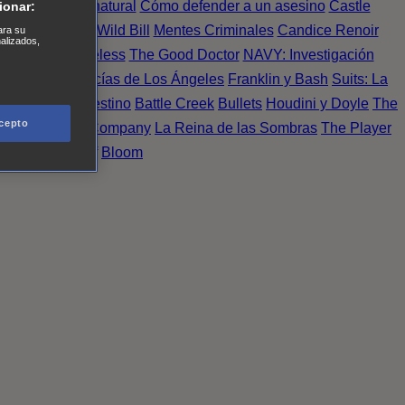
Einstein
Sobrenatural
Cómo defender a un asesino
Castle
ionar:
urno de Noche
Wild Bill
Mentes Criminales
Candice Renoir
ara su
nalizados,
 del crimen
Timeless
The Good Doctor
NAVY: Investigación
A.´s Finest. Policías de Los Ángeles
Franklin y Bash
Suits: La
 More
Último Destino
Battle Creek
Bullets
Houdini y Doyle
The
cepto
 Esperanza
X Company
La Reina de las Sombras
The Player
tasy Island
Álef
Bloom