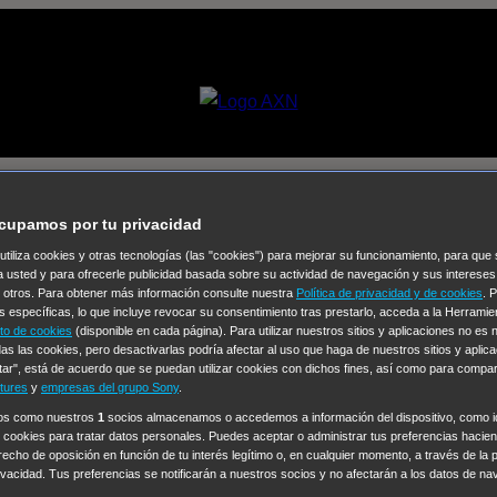
ULA]
cupamos por tu privacidad
 utiliza cookies y otras tecnologías (las "cookies") para mejorar su funcionamiento, para qu
a usted y para ofrecerle publicidad basada sobre su actividad de navegación y sus intereses
Selecciona un
n otros. Para obtener más información consulte nuestra
Política de privacidad y de cookies
. 
Colección de Videos
s específicas, lo que incluye revocar su consentimiento tras prestarlo, acceda a la Herrami
to de cookies
(disponible en cada página). Para utilizar nuestros sitios y aplicaciones no es
as las cookies, pero desactivarlas podría afectar al uso que haga de nuestros sitios y aplica
vos
Operación: Huracán
House of Cards
Despedida Salvaje
De
tar", está de acuerdo que se puedan utilizar cookies con dichos fines, así como para compar
Cinco en familia
Hudson & Rex
Diez libras y un sueño
Mr Love
tures
y
empresas del grupo Sony
.
y Lola
High Country
Los casos de Susan Ryeland: Moonflower
ros como nuestros
1
socios almacenamos o accedemos a información del dispositivo, como id
 cookies para tratar datos personales. Puedes aceptar o administrar tus preferencias haciend
Sin: Libre de Culpa
Morbius
NCIS: Nueva Orleans
Pandora
En 
erecho de oposición en función de tu interés legítimo o, en cualquier momento, a través de la 
ub
Chicago Fire
Monarch
Circuito cerrado
Alert: Unidad de per
rivacidad. Tus preferencias se notificarán a nuestros socios y no afectarán a los datos de na