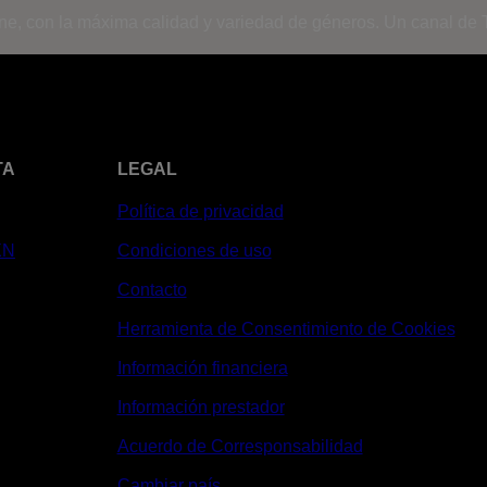
ine, con la máxima calidad y variedad de géneros. Un canal de T
TA
LEGAL
Política de privacidad
XN
Condiciones de uso
Contacto
Herramienta de Consentimiento de Cookies
Información financiera
Información prestador
Acuerdo de Corresponsabilidad
Cambiar país