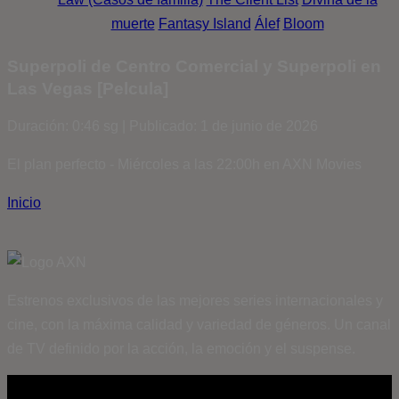
muerte
Fantasy Island
Álef
Bloom
Superpoli de Centro Comercial y Superpoli en
Las Vegas [Pelcula]
Duración: 0:46 sg | Publicado: 1 de junio de 2026
El plan perfecto - Miércoles a las 22:00h en AXN Movies
Inicio
Estrenos exclusivos de las mejores series internacionales y
cine, con la máxima calidad y variedad de géneros. Un canal
de TV definido por la acción, la emoción y el suspense.