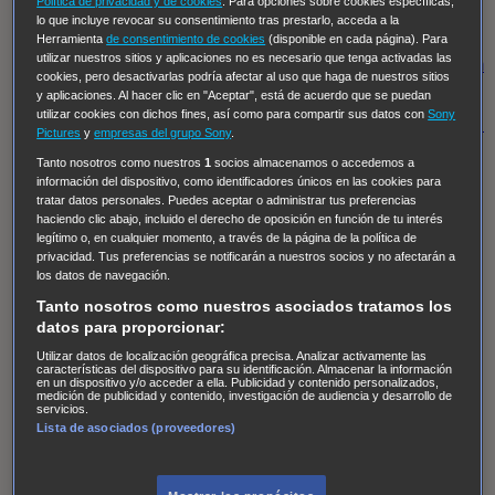
Política de privacidad y de cookies
. Para opciones sobre cookies específicas,
Hudson & Rex
Diez libras y un sueño
Mr Loverman
lo que incluye revocar su consentimiento tras prestarlo, acceda a la
Regreso al futuro III
NUEVE CUERPOS
Los últimos
Herramienta
de consentimiento de cookies
(disponible en cada página). Para
utilizar nuestros sitios y aplicaciones no es necesario que tenga activadas las
caballeros
Tormenta infinita
Sing Street
Cobra Kai
Tom
cookies, pero desactivarlas podría afectar al uso que haga de nuestros sitios
y Lola
High Country
Los casos de Susan Ryeland:
y aplicaciones. Al hacer clic en "Aceptar", está de acuerdo que se puedan
utilizar cookies con dichos fines, así como para compartir sus datos con
Sony
Moonflower Murders
Twisted Metal
Mentes Criminales:
Pictures
y
empresas del grupo Sony
.
Evolution
Terapia de Choque
Ricki
Los Misterios de
Tanto nosotros como nuestros
1
socios almacenamos o accedemos a
Hailey Dean
Without Sin: Libre de Culpa
Morbius
información del dispositivo, como identificadores únicos en las cookies para
tratar datos personales. Puedes aceptar o administrar tus preferencias
NCIS: Nueva Orleans
Pandora
En fuera de juego
XIII
haciendo clic abajo, incluido el derecho de oposición en función de tu interés
legítimo o, en cualquier momento, a través de la página de la política de
The Shield: Al margen de la ley Duplicated
Preacher
privacidad. Tus preferencias se notificarán a nuestros socios y no afectarán a
The Killing Kind
Intersecciones
DOC
Bite Club
los datos de navegación.
Chicago Fire
Monarch
Circuito cerrado
Alert: Unidad
Tanto nosotros como nuestros asociados tratamos los
datos para proporcionar:
de personas desaparecidas
Mad Dogs
La Sustituta
Utilizar datos de localización geográfica precisa. Analizar activamente las
Ladrón de guante blanco
Hannibal
Daños y Perjuicios
características del dispositivo para su identificación. Almacenar la información
en un dispositivo y/o acceder a ella. Publicidad y contenido personalizados,
AXN
Masters of Sex
Three Pines
Accused
Carter
Alice
medición de publicidad y contenido, investigación de audiencia y desarrollo de
servicios.
Nevers
Crossing Lines
Einstein
Sobrenatural
Cómo
Lista de asociados (proveedores)
defender a un asesino
Castle
Hospital de Campaña
Magpie Murders
Blindspot
Coyote
For Life: Cadena