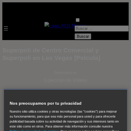
B
u
s
Superpoli de Centro Comercial y
c
Superpoli en Las Vegas [Pelcula]
a
r
Selecciona un
:
Colección de Videos
- ver todos -
Padres
adoptivos
Operación: Huracán
House of Cards
Nos preocupamos por tu privacidad
Despedida Salvaje
Despedida Salvaje
Nadie
Sue
Nuestro sitio utiliza cookies y otras tecnologías (las "cookies") para mejorar
Thomas, el ojo del FBI
Pan Am
Dawson crece
su funcionamiento, para que sea más personal para usted y para ofrecerle
publicidad basada sobre su actividad de navegación y sus intereses tanto en
Insomnia
El Guardián
The Blacklist
Cinco en familia
este sitio como en otros. Para obtener más información consulte nuestra