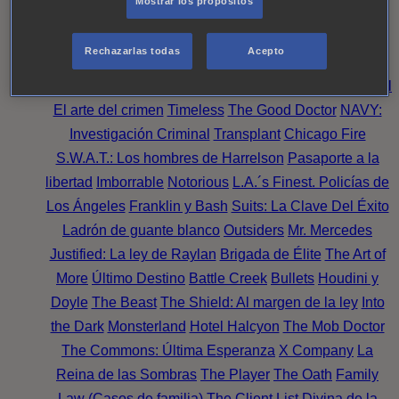
Mostrar los propósitos
Perpetua
Reckoning: Ajuste de Cuentas
Turno de
Noche
Wild Bill
Mentes Criminales
Candice Renoir
Rechazarlas todas
Acepto
Absentia
Harrow
Bulletproof
Annika
Lincoln Rhyme:
Cazando al Coleccionista de Huesos
Intuición Criminal
El arte del crimen
Timeless
The Good Doctor
NAVY:
Investigación Criminal
Transplant
Chicago Fire
S.W.A.T.: Los hombres de Harrelson
Pasaporte a la
libertad
Imborrable
Notorious
L.A.´s Finest. Policías de
Los Ángeles
Franklin y Bash
Suits: La Clave Del Éxito
Ladrón de guante blanco
Outsiders
Mr. Mercedes
Justified: La ley de Raylan
Brigada de Élite
The Art of
More
Último Destino
Battle Creek
Bullets
Houdini y
Doyle
The Beast
The Shield: Al margen de la ley
Into
the Dark
Monsterland
Hotel Halcyon
The Mob Doctor
The Commons: Última Esperanza
X Company
La
Reina de las Sombras
The Player
The Oath
Family
Law (Casos de familia)
The Client List
Divina de la