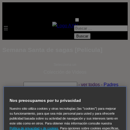
B
u
s
Semana Santa de sagas [Película]
c
a
Selecciona un
r
Colección de Videos
:
- ver todos -
Padres
adoptivos
Operación: Huracán
House of Cards
Despedida Salvaje
Despedida Salvaje
Nadie
Sue
Nos preocupamos por tu privacidad
Thomas, el ojo del FBI
Pan Am
Dawson crece
Nuestro sitio utiliza cookies y otras tecnologías (las "cookies") para mejorar
su funcionamiento, para que sea más personal para usted y para ofrecerle
Insomnia
El Guardián
The Blacklist
Cinco en familia
publicidad basada sobre su actividad de navegación y sus intereses tanto en
Hudson & Rex
Diez libras y un sueño
Mr Loverman
este sitio como en otros. Para obtener más información consulte nuestra
Política de privacidad y de cookies
. Para opciones sobre cookies específicas,