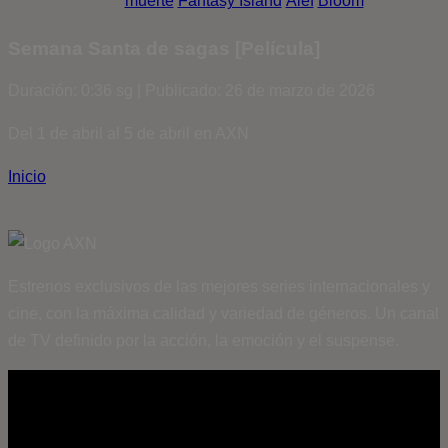
muerte
Fantasy Island
Álef
Bloom
Semana Santa de sagas [Película]
Duración: 0:36 sg | Publicado: 26 de marzo de 2026
Del 1 de abril al 5 de abril en AXN
Inicio
Estrenos exclusivos de las mejores series internacionales y
cine, con la máxima calidad y variedad de géneros. Un canal
de TV definido por la acción, la emoción y el suspense.