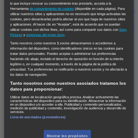
Regreso al futuro III
NUEVE CUERPOS
Los últimos
lo que incluye revocar su consentimiento tras prestarlo, acceda a la
Herramienta
de consentimiento de cookies
(disponible en cada página). Para
caballeros
Tormenta infinita
Sing Street
Cobra Kai
Tom
utilizar nuestros sitios y aplicaciones no es necesario que tenga activadas las
y Lola
High Country
Los casos de Susan Ryeland:
cookies, pero desactivarlas podría afectar al uso que haga de nuestros sitios
y aplicaciones. Al hacer clic en "Aceptar", está de acuerdo que se puedan
Moonflower Murders
Twisted Metal
Mentes Criminales:
utilizar cookies con dichos fines, así como para compartir sus datos con
Sony
Evolution
Terapia de Choque
Ricki
Los Misterios de
Pictures
y
empresas del grupo Sony
.
Hailey Dean
Without Sin: Libre de Culpa
Morbius
Tanto nosotros como nuestros
1
socios almacenamos o accedemos a
información del dispositivo, como identificadores únicos en las cookies para
NCIS: Nueva Orleans
Pandora
En fuera de juego
XIII
tratar datos personales. Puedes aceptar o administrar tus preferencias
haciendo clic abajo, incluido el derecho de oposición en función de tu interés
The Shield: Al margen de la ley Duplicated
Preacher
legítimo o, en cualquier momento, a través de la página de la política de
The Killing Kind
Intersecciones
DOC
Bite Club
privacidad. Tus preferencias se notificarán a nuestros socios y no afectarán a
los datos de navegación.
Chicago Fire
Monarch
Circuito cerrado
Alert: Unidad
Tanto nosotros como nuestros asociados tratamos los
de personas desaparecidas
Mad Dogs
La Sustituta
datos para proporcionar:
Ladrón de guante blanco
Hannibal
Daños y Perjuicios
Utilizar datos de localización geográfica precisa. Analizar activamente las
características del dispositivo para su identificación. Almacenar la información
AXN
Masters of Sex
Three Pines
Accused
Carter
Alice
en un dispositivo y/o acceder a ella. Publicidad y contenido personalizados,
medición de publicidad y contenido, investigación de audiencia y desarrollo de
Nevers
Crossing Lines
Einstein
Sobrenatural
Cómo
servicios.
Lista de asociados (proveedores)
defender a un asesino
Castle
Hospital de Campaña
Magpie Murders
Blindspot
Coyote
For Life: Cadena
Perpetua
Reckoning: Ajuste de Cuentas
Turno de
Mostrar los propósitos