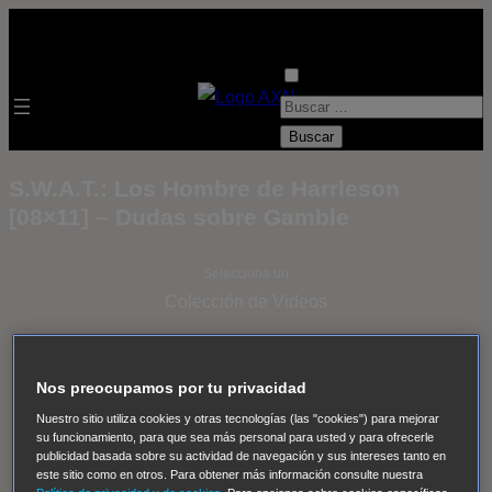
B
u
s
S.W.A.T.: Los Hombre de Harrleson
c
[08×11] – Dudas sobre Gamble
a
r
Selecciona un
:
Colección de Videos
- ver todos -
Padres
adoptivos
Operación: Huracán
House of Cards
Nos preocupamos por tu privacidad
Despedida Salvaje
Despedida Salvaje
Nadie
Sue
Nuestro sitio utiliza cookies y otras tecnologías (las "cookies") para mejorar
Thomas, el ojo del FBI
Pan Am
Dawson crece
su funcionamiento, para que sea más personal para usted y para ofrecerle
publicidad basada sobre su actividad de navegación y sus intereses tanto en
Insomnia
El Guardián
The Blacklist
Cinco en familia
este sitio como en otros. Para obtener más información consulte nuestra