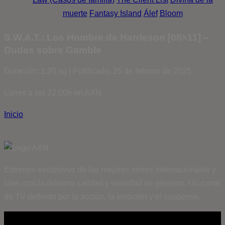
muerte
Fantasy Island
Álef
Bloom
S.W.A.T.: Los Hombre de Harrleson [08×11] –
Dudas sobre Gamble
Duración: 1:20 sg | Publicado: 25 de febrero de 2025
Lunes a las 22:00h en AXN
Inicio
Estrenos exclusivos de las mejores series internacionales y
cine, con la máxima calidad y variedad de géneros. Un canal
de TV definido por la acción, la emoción y el suspense.