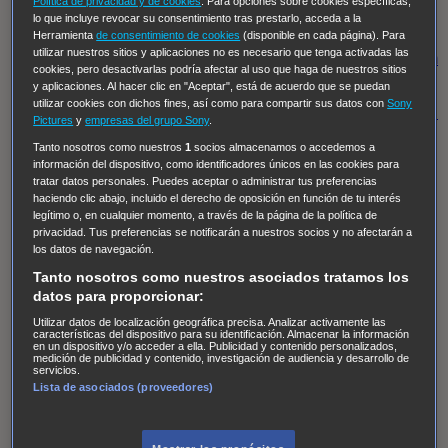
Política de privacidad y de cookies
. Para opciones sobre cookies específicas,
Hudson & Rex
Diez libras y un sueño
Mr Loverman
lo que incluye revocar su consentimiento tras prestarlo, acceda a la
Regreso al futuro III
NUEVE CUERPOS
Los últimos
Herramienta
de consentimiento de cookies
(disponible en cada página). Para
utilizar nuestros sitios y aplicaciones no es necesario que tenga activadas las
caballeros
Tormenta infinita
Sing Street
Cobra Kai
Tom
cookies, pero desactivarlas podría afectar al uso que haga de nuestros sitios
y Lola
High Country
Los casos de Susan Ryeland:
y aplicaciones. Al hacer clic en "Aceptar", está de acuerdo que se puedan
utilizar cookies con dichos fines, así como para compartir sus datos con
Sony
Moonflower Murders
Twisted Metal
Mentes Criminales:
Pictures
y
empresas del grupo Sony
.
Evolution
Terapia de Choque
Ricki
Los Misterios de
Tanto nosotros como nuestros
1
socios almacenamos o accedemos a
Hailey Dean
Without Sin: Libre de Culpa
Morbius
información del dispositivo, como identificadores únicos en las cookies para
tratar datos personales. Puedes aceptar o administrar tus preferencias
NCIS: Nueva Orleans
Pandora
En fuera de juego
XIII
haciendo clic abajo, incluido el derecho de oposición en función de tu interés
legítimo o, en cualquier momento, a través de la página de la política de
The Shield: Al margen de la ley Duplicated
Preacher
privacidad. Tus preferencias se notificarán a nuestros socios y no afectarán a
The Killing Kind
Intersecciones
DOC
Bite Club
los datos de navegación.
Chicago Fire
Monarch
Circuito cerrado
Alert: Unidad
Tanto nosotros como nuestros asociados tratamos los
datos para proporcionar:
de personas desaparecidas
Mad Dogs
La Sustituta
Utilizar datos de localización geográfica precisa. Analizar activamente las
Ladrón de guante blanco
Hannibal
Daños y Perjuicios
características del dispositivo para su identificación. Almacenar la información
en un dispositivo y/o acceder a ella. Publicidad y contenido personalizados,
AXN
Masters of Sex
Three Pines
Accused
Carter
Alice
medición de publicidad y contenido, investigación de audiencia y desarrollo de
servicios.
Nevers
Crossing Lines
Einstein
Sobrenatural
Cómo
Lista de asociados (proveedores)
defender a un asesino
Castle
Hospital de Campaña
Magpie Murders
Blindspot
Coyote
For Life: Cadena