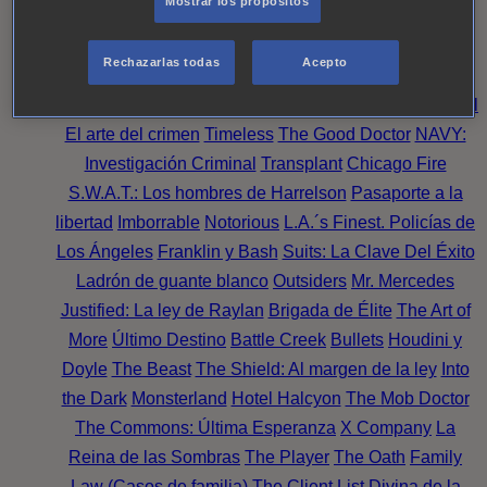
Mostrar los propósitos
Perpetua
Reckoning: Ajuste de Cuentas
Turno de
Noche
Wild Bill
Mentes Criminales
Candice Renoir
Rechazarlas todas
Acepto
Absentia
Harrow
Bulletproof
Annika
Lincoln Rhyme:
Cazando al Coleccionista de Huesos
Intuición Criminal
El arte del crimen
Timeless
The Good Doctor
NAVY:
Investigación Criminal
Transplant
Chicago Fire
S.W.A.T.: Los hombres de Harrelson
Pasaporte a la
libertad
Imborrable
Notorious
L.A.´s Finest. Policías de
Los Ángeles
Franklin y Bash
Suits: La Clave Del Éxito
Ladrón de guante blanco
Outsiders
Mr. Mercedes
Justified: La ley de Raylan
Brigada de Élite
The Art of
More
Último Destino
Battle Creek
Bullets
Houdini y
Doyle
The Beast
The Shield: Al margen de la ley
Into
the Dark
Monsterland
Hotel Halcyon
The Mob Doctor
The Commons: Última Esperanza
X Company
La
Reina de las Sombras
The Player
The Oath
Family
Law (Casos de familia)
The Client List
Divina de la