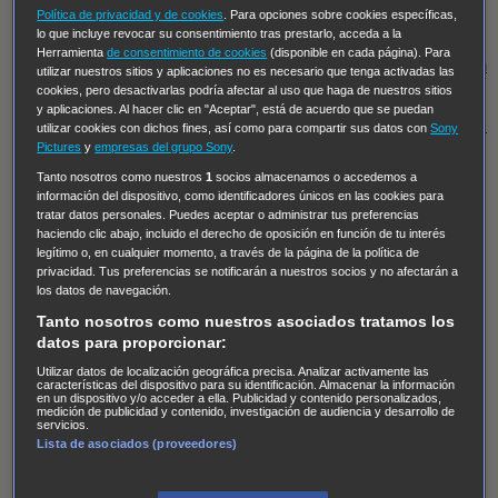
Hudson & Rex
Diez libras y un sueño
Mr Loverman
Política de privacidad y de cookies
. Para opciones sobre cookies específicas,
Regreso al futuro III
NUEVE CUERPOS
Los últimos
lo que incluye revocar su consentimiento tras prestarlo, acceda a la
Herramienta
de consentimiento de cookies
(disponible en cada página). Para
caballeros
Tormenta infinita
Sing Street
Cobra Kai
Tom
utilizar nuestros sitios y aplicaciones no es necesario que tenga activadas las
cookies, pero desactivarlas podría afectar al uso que haga de nuestros sitios
y Lola
High Country
Los casos de Susan Ryeland:
y aplicaciones. Al hacer clic en "Aceptar", está de acuerdo que se puedan
Moonflower Murders
Twisted Metal
Mentes Criminales:
utilizar cookies con dichos fines, así como para compartir sus datos con
Sony
Pictures
y
empresas del grupo Sony
.
Evolution
Terapia de Choque
Ricki
Los Misterios de
Tanto nosotros como nuestros
1
socios almacenamos o accedemos a
Hailey Dean
Without Sin: Libre de Culpa
Morbius
información del dispositivo, como identificadores únicos en las cookies para
NCIS: Nueva Orleans
Pandora
En fuera de juego
XIII
tratar datos personales. Puedes aceptar o administrar tus preferencias
haciendo clic abajo, incluido el derecho de oposición en función de tu interés
The Shield: Al margen de la ley Duplicated
Preacher
legítimo o, en cualquier momento, a través de la página de la política de
privacidad. Tus preferencias se notificarán a nuestros socios y no afectarán a
The Killing Kind
Intersecciones
DOC
Bite Club
los datos de navegación.
Chicago Fire
Monarch
Circuito cerrado
Alert: Unidad
Tanto nosotros como nuestros asociados tratamos los
de personas desaparecidas
Mad Dogs
La Sustituta
datos para proporcionar:
Ladrón de guante blanco
Hannibal
Daños y Perjuicios
Utilizar datos de localización geográfica precisa. Analizar activamente las
características del dispositivo para su identificación. Almacenar la información
AXN
Masters of Sex
Three Pines
Accused
Carter
Alice
en un dispositivo y/o acceder a ella. Publicidad y contenido personalizados,
medición de publicidad y contenido, investigación de audiencia y desarrollo de
Nevers
Crossing Lines
Einstein
Sobrenatural
Cómo
servicios.
Lista de asociados (proveedores)
defender a un asesino
Castle
Hospital de Campaña
Magpie Murders
Blindspot
Coyote
For Life: Cadena