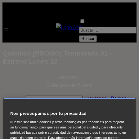
B
u
s
Quantico [PROMO] Temporada 02 –
c
Estreno Lunes 22
a
r
Selecciona un
:
Colección de Videos
- ver todos -
Padres
adoptivos
Operación: Huracán
House of Cards
Nos preocupamos por tu privacidad
Despedida Salvaje
Despedida Salvaje
Nadie
Sue
Nuestro sitio utiliza cookies y otras tecnologías (las "cookies") para mejorar
Thomas, el ojo del FBI
Pan Am
Dawson crece
su funcionamiento, para que sea más personal para usted y para ofrecerle
Insomnia
El Guardián
The Blacklist
Cinco en familia
publicidad basada sobre su actividad de navegación y sus intereses tanto en
este sitio como en otros. Para obtener más información consulte nuestra