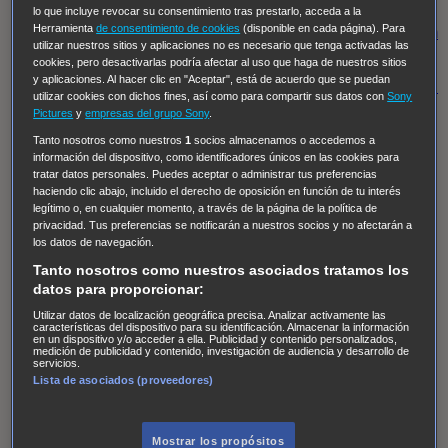
Regreso al futuro III
NUEVE CUERPOS
Los últimos
lo que incluye revocar su consentimiento tras prestarlo, acceda a la
Herramienta
de consentimiento de cookies
(disponible en cada página). Para
caballeros
Tormenta infinita
Sing Street
Cobra Kai
Tom
utilizar nuestros sitios y aplicaciones no es necesario que tenga activadas las
y Lola
High Country
Los casos de Susan Ryeland:
cookies, pero desactivarlas podría afectar al uso que haga de nuestros sitios
y aplicaciones. Al hacer clic en "Aceptar", está de acuerdo que se puedan
Moonflower Murders
Twisted Metal
Mentes Criminales:
utilizar cookies con dichos fines, así como para compartir sus datos con
Sony
Evolution
Terapia de Choque
Ricki
Los Misterios de
Pictures
y
empresas del grupo Sony
.
Hailey Dean
Without Sin: Libre de Culpa
Morbius
Tanto nosotros como nuestros
1
socios almacenamos o accedemos a
información del dispositivo, como identificadores únicos en las cookies para
NCIS: Nueva Orleans
Pandora
En fuera de juego
XIII
tratar datos personales. Puedes aceptar o administrar tus preferencias
haciendo clic abajo, incluido el derecho de oposición en función de tu interés
The Shield: Al margen de la ley Duplicated
Preacher
legítimo o, en cualquier momento, a través de la página de la política de
The Killing Kind
Intersecciones
DOC
Bite Club
privacidad. Tus preferencias se notificarán a nuestros socios y no afectarán a
los datos de navegación.
Chicago Fire
Monarch
Circuito cerrado
Alert: Unidad
Tanto nosotros como nuestros asociados tratamos los
de personas desaparecidas
Mad Dogs
La Sustituta
datos para proporcionar:
Ladrón de guante blanco
Hannibal
Daños y Perjuicios
Utilizar datos de localización geográfica precisa. Analizar activamente las
características del dispositivo para su identificación. Almacenar la información
AXN
Masters of Sex
Three Pines
Accused
Carter
Alice
en un dispositivo y/o acceder a ella. Publicidad y contenido personalizados,
medición de publicidad y contenido, investigación de audiencia y desarrollo de
Nevers
Crossing Lines
Einstein
Sobrenatural
Cómo
servicios.
Lista de asociados (proveedores)
defender a un asesino
Castle
Hospital de Campaña
Magpie Murders
Blindspot
Coyote
For Life: Cadena
Perpetua
Reckoning: Ajuste de Cuentas
Turno de
Mostrar los propósitos