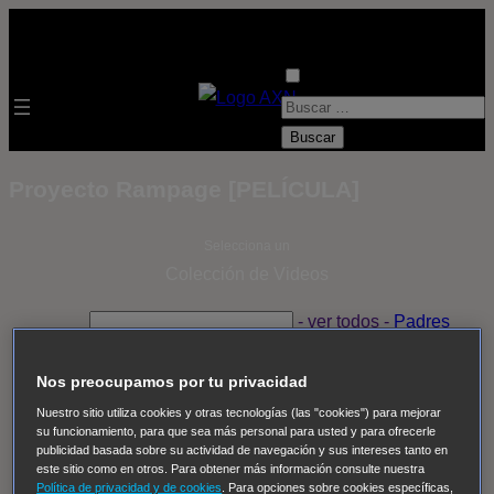
B
u
s
Proyecto Rampage [PELÍCULA]
c
a
Selecciona un
r
Colección de Videos
:
- ver todos -
Padres
adoptivos
Operación: Huracán
House of Cards
Despedida Salvaje
Despedida Salvaje
Nadie
Sue
Nos preocupamos por tu privacidad
Thomas, el ojo del FBI
Pan Am
Dawson crece
Nuestro sitio utiliza cookies y otras tecnologías (las "cookies") para mejorar
su funcionamiento, para que sea más personal para usted y para ofrecerle
Insomnia
El Guardián
The Blacklist
Cinco en familia
publicidad basada sobre su actividad de navegación y sus intereses tanto en
Hudson & Rex
Diez libras y un sueño
Mr Loverman
este sitio como en otros. Para obtener más información consulte nuestra
Política de privacidad y de cookies
. Para opciones sobre cookies específicas,