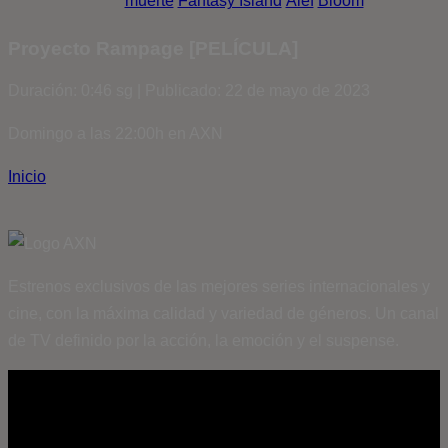
muerte
Fantasy Island
Álef
Bloom
Proyecto Rampage [PELÍCULA]
Duración: 0:46 sg | Publicado: 22 de mayo de 2023
Domingo a las 22:00h en AXN
Inicio
Estrenos exclusivos de las mejores series internacionales y
cine, con la máxima calidad y variedad de géneros. Un canal
de TV definido por la acción, la emoción y el suspense.