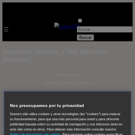
B
u
s
Pequeños detalles y The Mechanic
c
[Película]
a
r
Selecciona un
:
Colección de Videos
- ver todos -
Padres
adoptivos
Operación: Huracán
House of Cards
Nos preocupamos por tu privacidad
Despedida Salvaje
Despedida Salvaje
Nadie
Sue
Nuestro sitio utiliza cookies y otras tecnologías (las "cookies") para mejorar
su funcionamiento, para que sea más personal para usted y para ofrecerle
Thomas, el ojo del FBI
Pan Am
Dawson crece
publicidad basada sobre su actividad de navegación y sus intereses tanto en
Insomnia
El Guardián
The Blacklist
Cinco en familia
este sitio como en otros. Para obtener más información consulte nuestra
Política de privacidad y de cookies
. Para opciones sobre cookies específicas,