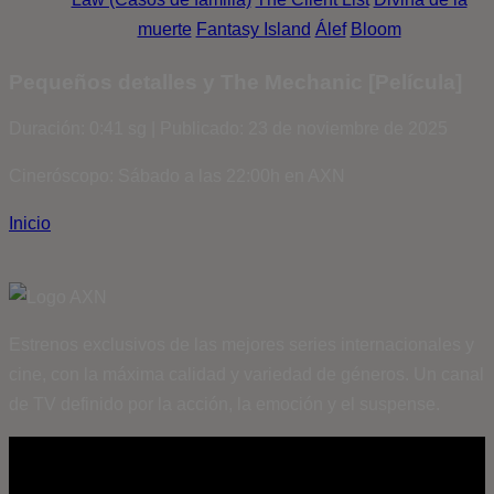
muerte
Fantasy Island
Álef
Bloom
Pequeños detalles y The Mechanic [Película]
Duración: 0:41 sg | Publicado: 23 de noviembre de 2025
Cineróscopo: Sábado a las 22:00h en AXN
Inicio
Estrenos exclusivos de las mejores series internacionales y
cine, con la máxima calidad y variedad de géneros. Un canal
de TV definido por la acción, la emoción y el suspense.