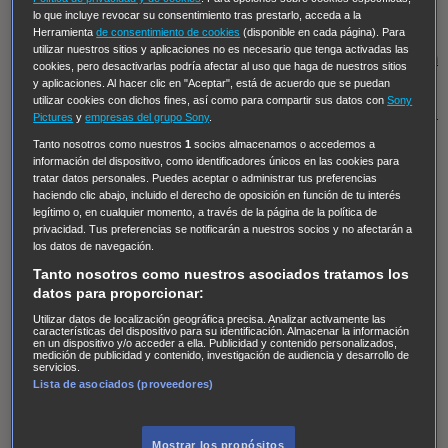
Hudson & Rex
Diez libras y un sueño
Mr Loverman
lo que incluye revocar su consentimiento tras prestarlo, acceda a la
Regreso al futuro III
NUEVE CUERPOS
Los últimos
Herramienta
de consentimiento de cookies
(disponible en cada página). Para
utilizar nuestros sitios y aplicaciones no es necesario que tenga activadas las
caballeros
Tormenta infinita
Sing Street
Cobra Kai
Tom
cookies, pero desactivarlas podría afectar al uso que haga de nuestros sitios
y aplicaciones. Al hacer clic en "Aceptar", está de acuerdo que se puedan
y Lola
High Country
Los casos de Susan Ryeland:
utilizar cookies con dichos fines, así como para compartir sus datos con
Sony
Moonflower Murders
Twisted Metal
Mentes Criminales:
Pictures
y
empresas del grupo Sony
.
Evolution
Terapia de Choque
Ricki
Los Misterios de
Tanto nosotros como nuestros
1
socios almacenamos o accedemos a
información del dispositivo, como identificadores únicos en las cookies para
Hailey Dean
Without Sin: Libre de Culpa
Morbius
tratar datos personales. Puedes aceptar o administrar tus preferencias
NCIS: Nueva Orleans
Pandora
En fuera de juego
XIII
haciendo clic abajo, incluido el derecho de oposición en función de tu interés
legítimo o, en cualquier momento, a través de la página de la política de
The Shield: Al margen de la ley Duplicated
Preacher
privacidad. Tus preferencias se notificarán a nuestros socios y no afectarán a
The Killing Kind
Intersecciones
DOC
Bite Club
los datos de navegación.
Tanto nosotros como nuestros asociados tratamos los
Chicago Fire
Monarch
Circuito cerrado
Alert: Unidad
datos para proporcionar:
de personas desaparecidas
Mad Dogs
La Sustituta
Utilizar datos de localización geográfica precisa. Analizar activamente las
Ladrón de guante blanco
Hannibal
Daños y Perjuicios
características del dispositivo para su identificación. Almacenar la información
en un dispositivo y/o acceder a ella. Publicidad y contenido personalizados,
AXN
Masters of Sex
Three Pines
Accused
Carter
Alice
medición de publicidad y contenido, investigación de audiencia y desarrollo de
servicios.
Nevers
Crossing Lines
Einstein
Sobrenatural
Cómo
Lista de asociados (proveedores)
defender a un asesino
Castle
Hospital de Campaña
Magpie Murders
Blindspot
Coyote
For Life: Cadena
Mostrar los propósitos