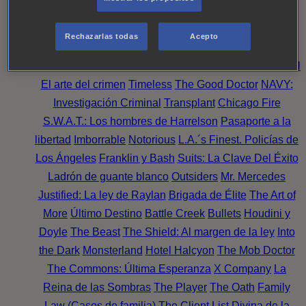
Perpetua
Reckoning: Ajuste de Cuentas
Turno de
Noche
Wild Bill
Mentes Criminales
Candice Renoir
Rechazarlas todas
Acepto
Absentia
Harrow
Bulletproof
Annika
Lincoln Rhyme:
Cazando al Coleccionista de Huesos
Intuición Criminal
El arte del crimen
Timeless
The Good Doctor
NAVY:
Investigación Criminal
Transplant
Chicago Fire
S.W.A.T.: Los hombres de Harrelson
Pasaporte a la
libertad
Imborrable
Notorious
L.A.´s Finest. Policías de
Los Ángeles
Franklin y Bash
Suits: La Clave Del Éxito
Ladrón de guante blanco
Outsiders
Mr. Mercedes
Justified: La ley de Raylan
Brigada de Élite
The Art of
More
Último Destino
Battle Creek
Bullets
Houdini y
Doyle
The Beast
The Shield: Al margen de la ley
Into
the Dark
Monsterland
Hotel Halcyon
The Mob Doctor
The Commons: Última Esperanza
X Company
La
Reina de las Sombras
The Player
The Oath
Family
Law (Casos de familia)
The Client List
Divina de la