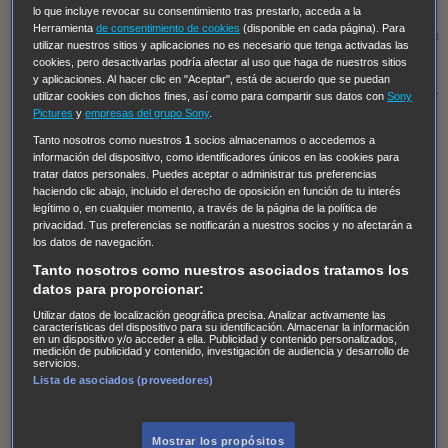
Regreso al futuro III
NUEVE CUERPOS
Los últimos
lo que incluye revocar su consentimiento tras prestarlo, acceda a la
Herramienta
de consentimiento de cookies
(disponible en cada página). Para
caballeros
Tormenta infinita
Sing Street
Cobra Kai
Tom
utilizar nuestros sitios y aplicaciones no es necesario que tenga activadas las
y Lola
High Country
Los casos de Susan Ryeland:
cookies, pero desactivarlas podría afectar al uso que haga de nuestros sitios
y aplicaciones. Al hacer clic en "Aceptar", está de acuerdo que se puedan
Moonflower Murders
Twisted Metal
Mentes Criminales:
utilizar cookies con dichos fines, así como para compartir sus datos con
Sony
Evolution
Terapia de Choque
Ricki
Los Misterios de
Pictures
y
empresas del grupo Sony
.
Hailey Dean
Without Sin: Libre de Culpa
Morbius
Tanto nosotros como nuestros
1
socios almacenamos o accedemos a
información del dispositivo, como identificadores únicos en las cookies para
NCIS: Nueva Orleans
Pandora
En fuera de juego
XIII
tratar datos personales. Puedes aceptar o administrar tus preferencias
haciendo clic abajo, incluido el derecho de oposición en función de tu interés
The Shield: Al margen de la ley Duplicated
Preacher
legítimo o, en cualquier momento, a través de la página de la política de
The Killing Kind
Intersecciones
DOC
Bite Club
privacidad. Tus preferencias se notificarán a nuestros socios y no afectarán a
los datos de navegación.
Chicago Fire
Monarch
Circuito cerrado
Alert: Unidad
Tanto nosotros como nuestros asociados tratamos los
de personas desaparecidas
Mad Dogs
La Sustituta
datos para proporcionar:
Ladrón de guante blanco
Hannibal
Daños y Perjuicios
Utilizar datos de localización geográfica precisa. Analizar activamente las
características del dispositivo para su identificación. Almacenar la información
AXN
Masters of Sex
Three Pines
Accused
Carter
Alice
en un dispositivo y/o acceder a ella. Publicidad y contenido personalizados,
medición de publicidad y contenido, investigación de audiencia y desarrollo de
Nevers
Crossing Lines
Einstein
Sobrenatural
Cómo
servicios.
Lista de asociados (proveedores)
defender a un asesino
Castle
Hospital de Campaña
Magpie Murders
Blindspot
Coyote
For Life: Cadena
Perpetua
Reckoning: Ajuste de Cuentas
Turno de
Mostrar los propósitos