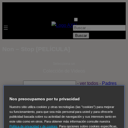
B
u
s
Non – Stop [PELÍCULA]
c
a
Selecciona un
r
Colección de Videos
:
- ver todos -
Padres
adoptivos
Operación: Huracán
House of Cards
Despedida Salvaje
Despedida Salvaje
Nadie
Sue
Nos preocupamos por tu privacidad
Thomas, el ojo del FBI
Pan Am
Dawson crece
Nuestro sitio utiliza cookies y otras tecnologías (las "cookies") para mejorar
su funcionamiento, para que sea más personal para usted y para ofrecerle
Insomnia
El Guardián
The Blacklist
Cinco en familia
publicidad basada sobre su actividad de navegación y sus intereses tanto en
Hudson & Rex
Diez libras y un sueño
Mr Loverman
este sitio como en otros. Para obtener más información consulte nuestra
Política de privacidad y de cookies
. Para opciones sobre cookies específicas,