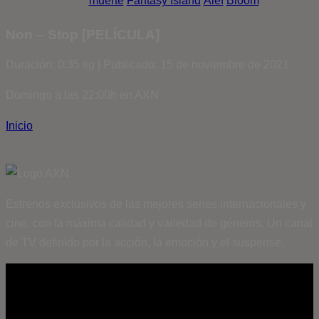
muerte
Fantasy Island
Álef
Bloom
Non – Stop [PELÍCULA]
Duración: 0:35 sg | Publicado: 15 de noviembre de 2021
Domingo a las 22:00h en AXN
Inicio
Estrenos exclusivos de las mejores series internacionales y
cine, con la máxima calidad y variedad de géneros. Un canal
de TV definido por la acción, la emoción y el suspense.