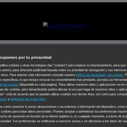
cupamos por tu privacidad
 utiliza cookies y otras tecnologías (las "cookies") para mejorar su funcionamiento, para qu
a usted y para ofrecerle publicidad basada sobre su actividad de navegación y sus intereses
Selecciona un
n otros. Para obtener más información consulte nuestra
Política de privacidad y de cookies
. 
Colección de Videos
s específicas, lo que incluye revocar su consentimiento tras prestarlo, acceda a la Herrami
to de cookies
(disponible en cada página). Para utilizar nuestros sitios y aplicaciones no es
as las cookies, pero desactivarlas podría afectar al uso que haga de nuestros sitios y aplica
vos
Operación: Huracán
House of Cards
Despedida Salvaje
De
tar", está de acuerdo que se puedan utilizar cookies con dichos fines, así como para compar
Cinco en familia
Hudson & Rex
Diez libras y un sueño
Mr Love
tures
y
empresas del grupo Sony
.
y Lola
High Country
Los casos de Susan Ryeland: Moonflower
ros como nuestros
1
socios almacenamos o accedemos a información del dispositivo, como id
 cookies para tratar datos personales. Puedes aceptar o administrar tus preferencias haciend
Sin: Libre de Culpa
Morbius
NCIS: Nueva Orleans
Pandora
En 
erecho de oposición en función de tu interés legítimo o, en cualquier momento, a través de la 
ub
Chicago Fire
Monarch
Circuito cerrado
Alert: Unidad de per
rivacidad. Tus preferencias se notificarán a nuestros socios y no afectarán a los datos de na