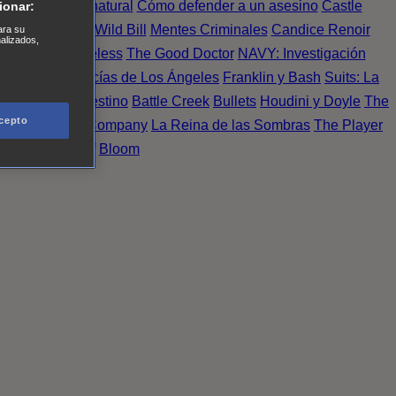
Einstein
Sobrenatural
Cómo defender a un asesino
Castle
ionar:
urno de Noche
Wild Bill
Mentes Criminales
Candice Renoir
ara su
nalizados,
 del crimen
Timeless
The Good Doctor
NAVY: Investigación
A.´s Finest. Policías de Los Ángeles
Franklin y Bash
Suits: La
 More
Último Destino
Battle Creek
Bullets
Houdini y Doyle
The
cepto
 Esperanza
X Company
La Reina de las Sombras
The Player
tasy Island
Álef
Bloom