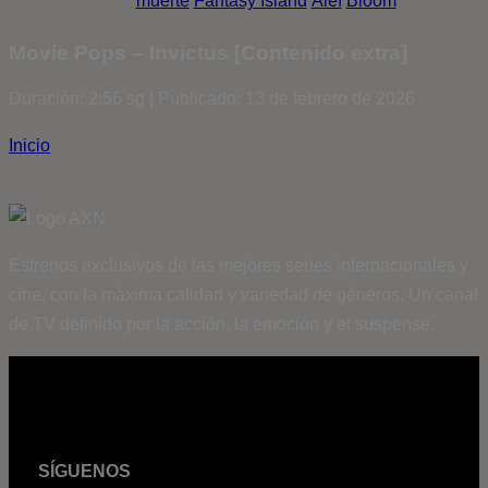
muerte
Fantasy Island
Álef
Bloom
Movie Pops – Invictus [Contenido extra]
Duración: 2:56 sg | Publicado: 13 de febrero de 2026
Inicio
Estrenos exclusivos de las mejores series internacionales y
cine, con la máxima calidad y variedad de géneros. Un canal
de TV definido por la acción, la emoción y el suspense.
SÍGUENOS