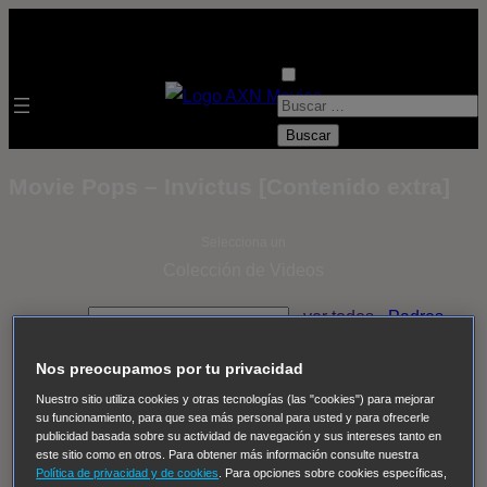
B
u
s
Movie Pops – Invictus [Contenido extra]
c
a
Selecciona un
r
Colección de Videos
:
- ver todos -
Padres
adoptivos
Operación: Huracán
House of Cards
Nos preocupamos por tu privacidad
Despedida Salvaje
Despedida Salvaje
Nadie
Sue
Nuestro sitio utiliza cookies y otras tecnologías (las "cookies") para mejorar
Thomas, el ojo del FBI
Pan Am
Dawson crece
su funcionamiento, para que sea más personal para usted y para ofrecerle
Insomnia
El Guardián
The Blacklist
Cinco en familia
publicidad basada sobre su actividad de navegación y sus intereses tanto en
este sitio como en otros. Para obtener más información consulte nuestra
Hudson & Rex
Diez libras y un sueño
Mr Loverman
Política de privacidad y de cookies
. Para opciones sobre cookies específicas,