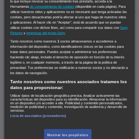
Regreso al futuro III
NUEVE CUERPOS
Los últimos
lo que incluye revocar su consentimiento tras prestarlo, acceda a la
Herramienta
de consentimiento de cookies
(disponible en cada página). Para
caballeros
Tormenta infinita
Sing Street
Cobra Kai
Tom
utilizar nuestros sitios y aplicaciones no es necesario que tenga activadas las
cookies, pero desactivarlas podría afectar al uso que haga de nuestros sitios
y Lola
High Country
Los casos de Susan Ryeland:
y aplicaciones. Al hacer clic en "Aceptar", está de acuerdo que se puedan
Moonflower Murders
Twisted Metal
Mentes Criminales:
utilizar cookies con dichos fines, así como para compartir sus datos con
Sony
Pictures
y
empresas del grupo Sony
.
Evolution
Terapia de Choque
Ricki
Los Misterios de
Tanto nosotros como nuestros
1
socios almacenamos o accedemos a
Hailey Dean
Without Sin: Libre de Culpa
Morbius
información del dispositivo, como identificadores únicos en las cookies para
NCIS: Nueva Orleans
Pandora
En fuera de juego
XIII
tratar datos personales. Puedes aceptar o administrar tus preferencias
haciendo clic abajo, incluido el derecho de oposición en función de tu interés
The Shield: Al margen de la ley Duplicated
Preacher
legítimo o, en cualquier momento, a través de la página de la política de
privacidad. Tus preferencias se notificarán a nuestros socios y no afectarán a
The Killing Kind
Intersecciones
DOC
Bite Club
los datos de navegación.
Chicago Fire
Monarch
Circuito cerrado
Alert: Unidad
Tanto nosotros como nuestros asociados tratamos los
de personas desaparecidas
Mad Dogs
La Sustituta
datos para proporcionar:
Ladrón de guante blanco
Hannibal
Daños y Perjuicios
Utilizar datos de localización geográfica precisa. Analizar activamente las
características del dispositivo para su identificación. Almacenar la información
AXN
Masters of Sex
Three Pines
Accused
Carter
Alice
en un dispositivo y/o acceder a ella. Publicidad y contenido personalizados,
medición de publicidad y contenido, investigación de audiencia y desarrollo de
Nevers
Crossing Lines
Einstein
Sobrenatural
Cómo
servicios.
Lista de asociados (proveedores)
defender a un asesino
Castle
Hospital de Campaña
Magpie Murders
Blindspot
Coyote
For Life: Cadena
Mostrar los propósitos
Perpetua
Reckoning: Ajuste de Cuentas
Turno de