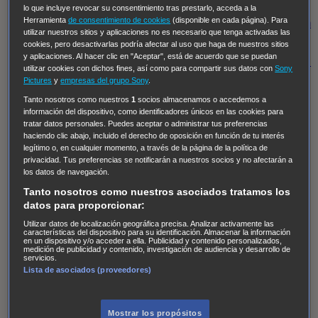
Regreso al futuro III
NUEVE CUERPOS
Los últimos
lo que incluye revocar su consentimiento tras prestarlo, acceda a la
Herramienta
de consentimiento de cookies
(disponible en cada página). Para
caballeros
Tormenta infinita
Sing Street
Cobra Kai
Tom
utilizar nuestros sitios y aplicaciones no es necesario que tenga activadas las
y Lola
High Country
Los casos de Susan Ryeland:
cookies, pero desactivarlas podría afectar al uso que haga de nuestros sitios
y aplicaciones. Al hacer clic en "Aceptar", está de acuerdo que se puedan
Moonflower Murders
Twisted Metal
Mentes Criminales:
utilizar cookies con dichos fines, así como para compartir sus datos con
Sony
Evolution
Terapia de Choque
Ricki
Los Misterios de
Pictures
y
empresas del grupo Sony
.
Hailey Dean
Without Sin: Libre de Culpa
Morbius
Tanto nosotros como nuestros
1
socios almacenamos o accedemos a
información del dispositivo, como identificadores únicos en las cookies para
NCIS: Nueva Orleans
Pandora
En fuera de juego
XIII
tratar datos personales. Puedes aceptar o administrar tus preferencias
haciendo clic abajo, incluido el derecho de oposición en función de tu interés
The Shield: Al margen de la ley Duplicated
Preacher
legítimo o, en cualquier momento, a través de la página de la política de
The Killing Kind
Intersecciones
DOC
Bite Club
privacidad. Tus preferencias se notificarán a nuestros socios y no afectarán a
los datos de navegación.
Chicago Fire
Monarch
Circuito cerrado
Alert: Unidad
Tanto nosotros como nuestros asociados tratamos los
de personas desaparecidas
Mad Dogs
La Sustituta
datos para proporcionar:
Ladrón de guante blanco
Hannibal
Daños y Perjuicios
Utilizar datos de localización geográfica precisa. Analizar activamente las
características del dispositivo para su identificación. Almacenar la información
AXN
Masters of Sex
Three Pines
Accused
Carter
Alice
en un dispositivo y/o acceder a ella. Publicidad y contenido personalizados,
medición de publicidad y contenido, investigación de audiencia y desarrollo de
Nevers
Crossing Lines
Einstein
Sobrenatural
Cómo
servicios.
Lista de asociados (proveedores)
defender a un asesino
Castle
Hospital de Campaña
Magpie Murders
Blindspot
Coyote
For Life: Cadena
Perpetua
Reckoning: Ajuste de Cuentas
Turno de
Mostrar los propósitos