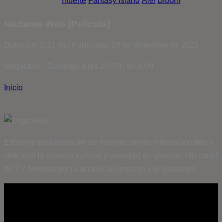
muerte
Fantasy Island
Álef
Bloom
Madame Web [Película]
Duración: 0:31 sg | Publicado: 28 de diciembre de 2025
Megatítulo - Domingo a las 15:45h en AXN
Inicio
Estrenos exclusivos de las mejores series internacionales y
cine, con la máxima calidad y variedad de géneros. Un canal
de TV definido por la acción, la emoción y el suspense.