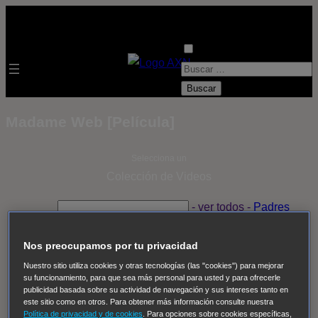
B
u
s
Madame Web [Película]
c
a
Selecciona un
r
Colección de Videos
:
- ver todos -
Padres
adoptivos
Operación: Huracán
House of Cards
Despedida Salvaje
Despedida Salvaje
Nadie
Sue
Nos preocupamos por tu privacidad
Thomas, el ojo del FBI
Pan Am
Dawson crece
Nuestro sitio utiliza cookies y otras tecnologías (las "cookies") para mejorar
su funcionamiento, para que sea más personal para usted y para ofrecerle
Insomnia
El Guardián
The Blacklist
Cinco en familia
publicidad basada sobre su actividad de navegación y sus intereses tanto en
Hudson & Rex
Diez libras y un sueño
Mr Loverman
este sitio como en otros. Para obtener más información consulte nuestra
Política de privacidad y de cookies
. Para opciones sobre cookies específicas,