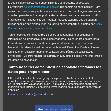
Regreso al futuro III
NUEVE CUERPOS
Los últimos
lo que incluye revocar su consentimiento tras prestarlo, acceda a la
Herramienta
de consentimiento de cookies
(disponible en cada página). Para
caballeros
Tormenta infinita
Sing Street
Cobra Kai
Tom
utilizar nuestros sitios y aplicaciones no es necesario que tenga activadas las
y Lola
High Country
Los casos de Susan Ryeland:
cookies, pero desactivarlas podría afectar al uso que haga de nuestros sitios
y aplicaciones. Al hacer clic en "Aceptar", está de acuerdo que se puedan
Moonflower Murders
Twisted Metal
Mentes Criminales:
utilizar cookies con dichos fines, así como para compartir sus datos con
Sony
Evolution
Terapia de Choque
Ricki
Los Misterios de
Pictures
y
empresas del grupo Sony
.
Hailey Dean
Without Sin: Libre de Culpa
Morbius
Tanto nosotros como nuestros
1
socios almacenamos o accedemos a
información del dispositivo, como identificadores únicos en las cookies para
NCIS: Nueva Orleans
Pandora
En fuera de juego
XIII
tratar datos personales. Puedes aceptar o administrar tus preferencias
haciendo clic abajo, incluido el derecho de oposición en función de tu interés
The Shield: Al margen de la ley Duplicated
Preacher
legítimo o, en cualquier momento, a través de la página de la política de
The Killing Kind
Intersecciones
DOC
Bite Club
privacidad. Tus preferencias se notificarán a nuestros socios y no afectarán a
los datos de navegación.
Chicago Fire
Monarch
Circuito cerrado
Alert: Unidad
Tanto nosotros como nuestros asociados tratamos los
de personas desaparecidas
Mad Dogs
La Sustituta
datos para proporcionar:
Ladrón de guante blanco
Hannibal
Daños y Perjuicios
Utilizar datos de localización geográfica precisa. Analizar activamente las
características del dispositivo para su identificación. Almacenar la información
AXN
Masters of Sex
Three Pines
Accused
Carter
Alice
en un dispositivo y/o acceder a ella. Publicidad y contenido personalizados,
medición de publicidad y contenido, investigación de audiencia y desarrollo de
Nevers
Crossing Lines
Einstein
Sobrenatural
Cómo
servicios.
Lista de asociados (proveedores)
defender a un asesino
Castle
Hospital de Campaña
Magpie Murders
Blindspot
Coyote
For Life: Cadena
Perpetua
Reckoning: Ajuste de Cuentas
Turno de
Mostrar los propósitos