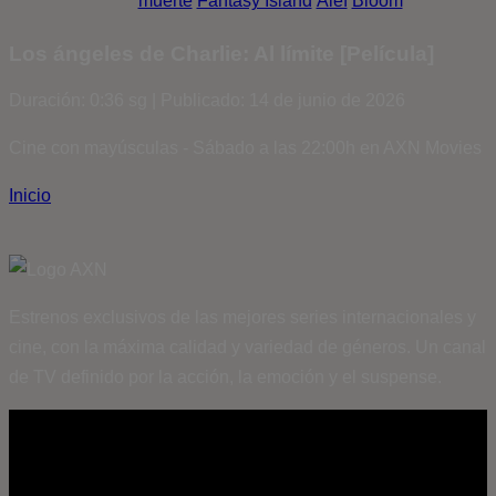
muerte
Fantasy Island
Álef
Bloom
Los ángeles de Charlie: Al límite [Película]
Duración: 0:36 sg | Publicado: 14 de junio de 2026
Cine con mayúsculas - Sábado a las 22:00h en AXN Movies
Inicio
Estrenos exclusivos de las mejores series internacionales y
cine, con la máxima calidad y variedad de géneros. Un canal
de TV definido por la acción, la emoción y el suspense.