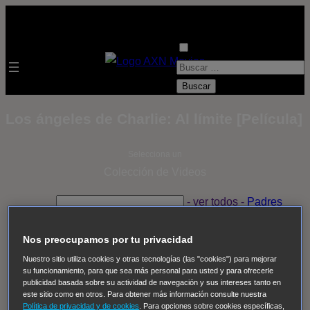
B
u
s
Los ángeles de Charlie: Al límite [Película]
c
a
Selecciona un
r
Colección de Videos
:
- ver todos -
Padres
adoptivos
Operación: Huracán
House of Cards
Despedida Salvaje
Despedida Salvaje
Nadie
Sue
Nos preocupamos por tu privacidad
Thomas, el ojo del FBI
Pan Am
Dawson crece
Nuestro sitio utiliza cookies y otras tecnologías (las "cookies") para mejorar
su funcionamiento, para que sea más personal para usted y para ofrecerle
Insomnia
El Guardián
The Blacklist
Cinco en familia
publicidad basada sobre su actividad de navegación y sus intereses tanto en
Hudson & Rex
Diez libras y un sueño
Mr Loverman
este sitio como en otros. Para obtener más información consulte nuestra
Política de privacidad y de cookies
. Para opciones sobre cookies específicas,