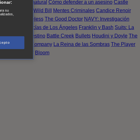
Einstein
Sobrenatural
Cómo defender a un asesino
Castle
ionar:
urno de Noche
Wild Bill
Mentes Criminales
Candice Renoir
ara su
nalizados,
 del crimen
Timeless
The Good Doctor
NAVY: Investigación
A.´s Finest. Policías de Los Ángeles
Franklin y Bash
Suits: La
 More
Último Destino
Battle Creek
Bullets
Houdini y Doyle
The
cepto
 Esperanza
X Company
La Reina de las Sombras
The Player
tasy Island
Álef
Bloom