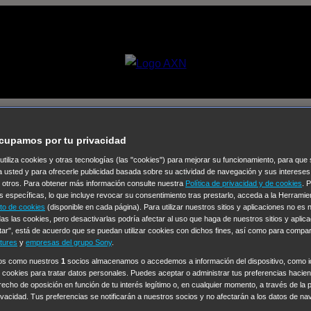
ngeles [Promo]
cupamos por tu privacidad
 utiliza cookies y otras tecnologías (las "cookies") para mejorar su funcionamiento, para qu
a usted y para ofrecerle publicidad basada sobre su actividad de navegación y sus intereses
Selecciona un
n otros. Para obtener más información consulte nuestra
Política de privacidad y de cookies
. 
Colección de Videos
s específicas, lo que incluye revocar su consentimiento tras prestarlo, acceda a la Herrami
to de cookies
(disponible en cada página). Para utilizar nuestros sitios y aplicaciones no es
as las cookies, pero desactivarlas podría afectar al uso que haga de nuestros sitios y aplica
vos
Operación: Huracán
House of Cards
Despedida Salvaje
De
tar", está de acuerdo que se puedan utilizar cookies con dichos fines, así como para compar
Cinco en familia
Hudson & Rex
Diez libras y un sueño
Mr Love
tures
y
empresas del grupo Sony
.
y Lola
High Country
Los casos de Susan Ryeland: Moonflower
ros como nuestros
1
socios almacenamos o accedemos a información del dispositivo, como id
 cookies para tratar datos personales. Puedes aceptar o administrar tus preferencias haciend
Sin: Libre de Culpa
Morbius
NCIS: Nueva Orleans
Pandora
En 
erecho de oposición en función de tu interés legítimo o, en cualquier momento, a través de la 
ub
Chicago Fire
Monarch
Circuito cerrado
Alert: Unidad de per
rivacidad. Tus preferencias se notificarán a nuestros socios y no afectarán a los datos de na