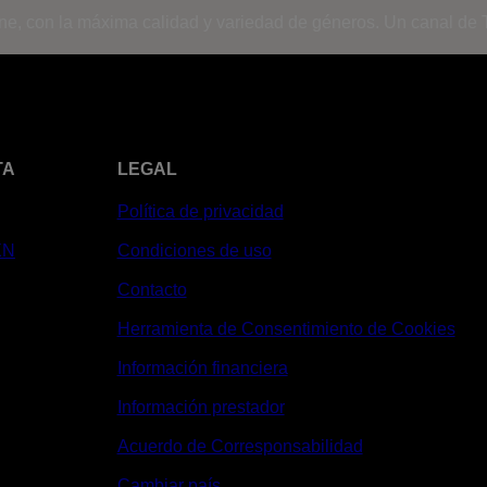
ine, con la máxima calidad y variedad de géneros. Un canal de T
TA
LEGAL
Política de privacidad
XN
Condiciones de uso
Contacto
Herramienta de Consentimiento de Cookies
Información financiera
Información prestador
Acuerdo de Corresponsabilidad
Cambiar país