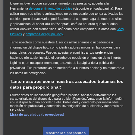
Regreso al futuro III
NUEVE CUERPOS
Los últimos
lo que incluye revocar su consentimiento tras prestarlo, acceda a la
Herramienta
de consentimiento de cookies
(disponible en cada página). Para
caballeros
Tormenta infinita
Sing Street
Cobra Kai
Tom
utilizar nuestros sitios y aplicaciones no es necesario que tenga activadas las
y Lola
High Country
Los casos de Susan Ryeland:
cookies, pero desactivarlas podría afectar al uso que haga de nuestros sitios
y aplicaciones. Al hacer clic en "Aceptar", está de acuerdo que se puedan
Moonflower Murders
Twisted Metal
Mentes Criminales:
utilizar cookies con dichos fines, así como para compartir sus datos con
Sony
Evolution
Terapia de Choque
Ricki
Los Misterios de
Pictures
y
empresas del grupo Sony
.
Hailey Dean
Without Sin: Libre de Culpa
Morbius
Tanto nosotros como nuestros
1
socios almacenamos o accedemos a
información del dispositivo, como identificadores únicos en las cookies para
NCIS: Nueva Orleans
Pandora
En fuera de juego
XIII
tratar datos personales. Puedes aceptar o administrar tus preferencias
haciendo clic abajo, incluido el derecho de oposición en función de tu interés
The Shield: Al margen de la ley Duplicated
Preacher
legítimo o, en cualquier momento, a través de la página de la política de
The Killing Kind
Intersecciones
DOC
Bite Club
privacidad. Tus preferencias se notificarán a nuestros socios y no afectarán a
los datos de navegación.
Chicago Fire
Monarch
Circuito cerrado
Alert: Unidad
Tanto nosotros como nuestros asociados tratamos los
de personas desaparecidas
Mad Dogs
La Sustituta
datos para proporcionar:
Ladrón de guante blanco
Hannibal
Daños y Perjuicios
Utilizar datos de localización geográfica precisa. Analizar activamente las
características del dispositivo para su identificación. Almacenar la información
AXN
Masters of Sex
Three Pines
Accused
Carter
Alice
en un dispositivo y/o acceder a ella. Publicidad y contenido personalizados,
medición de publicidad y contenido, investigación de audiencia y desarrollo de
Nevers
Crossing Lines
Einstein
Sobrenatural
Cómo
servicios.
Lista de asociados (proveedores)
defender a un asesino
Castle
Hospital de Campaña
Magpie Murders
Blindspot
Coyote
For Life: Cadena
Perpetua
Reckoning: Ajuste de Cuentas
Turno de
Mostrar los propósitos