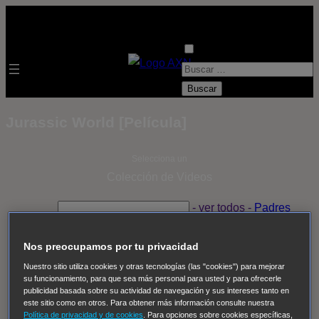
B
u
s
Jurassic World [Película]
c
a
Selecciona un
r
Colección de Videos
:
- ver todos -
Padres
adoptivos
Operación: Huracán
House of Cards
Despedida Salvaje
Despedida Salvaje
Nadie
Sue
Nos preocupamos por tu privacidad
Thomas, el ojo del FBI
Pan Am
Dawson crece
Nuestro sitio utiliza cookies y otras tecnologías (las "cookies") para mejorar
su funcionamiento, para que sea más personal para usted y para ofrecerle
Insomnia
El Guardián
The Blacklist
Cinco en familia
publicidad basada sobre su actividad de navegación y sus intereses tanto en
Hudson & Rex
Diez libras y un sueño
Mr Loverman
este sitio como en otros. Para obtener más información consulte nuestra
Política de privacidad y de cookies
. Para opciones sobre cookies específicas,