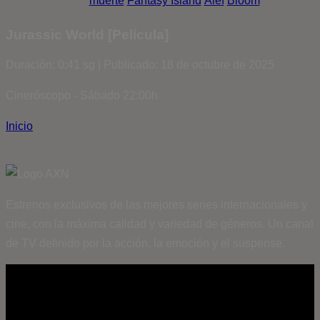
muerte
Fantasy Island
Álef
Bloom
Jurassic World [Película]
Duración: 0:41 sg | Publicado: 18 de octubre de 2025
Cineróscopo - Sábado 22:00h
Inicio
Estrenos exclusivos de las mejores series internacionales y
cine, con la máxima calidad y variedad de géneros. Un canal
de TV definido por la acción, la emoción y el suspense.