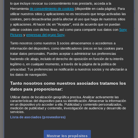
Regreso al futuro III
NUEVE CUERPOS
Los últimos
lo que incluye revocar su consentimiento tras prestarlo, acceda a la
Herramienta
de consentimiento de cookies
(disponible en cada página). Para
caballeros
Tormenta infinita
Sing Street
Cobra Kai
Tom
utilizar nuestros sitios y aplicaciones no es necesario que tenga activadas las
y Lola
High Country
Los casos de Susan Ryeland:
cookies, pero desactivarlas podría afectar al uso que haga de nuestros sitios
y aplicaciones. Al hacer clic en "Aceptar", está de acuerdo que se puedan
Moonflower Murders
Twisted Metal
Mentes Criminales:
utilizar cookies con dichos fines, así como para compartir sus datos con
Sony
Evolution
Terapia de Choque
Ricki
Los Misterios de
Pictures
y
empresas del grupo Sony
.
Hailey Dean
Without Sin: Libre de Culpa
Morbius
Tanto nosotros como nuestros
1
socios almacenamos o accedemos a
información del dispositivo, como identificadores únicos en las cookies para
NCIS: Nueva Orleans
Pandora
En fuera de juego
XIII
tratar datos personales. Puedes aceptar o administrar tus preferencias
haciendo clic abajo, incluido el derecho de oposición en función de tu interés
The Shield: Al margen de la ley Duplicated
Preacher
legítimo o, en cualquier momento, a través de la página de la política de
The Killing Kind
Intersecciones
DOC
Bite Club
privacidad. Tus preferencias se notificarán a nuestros socios y no afectarán a
los datos de navegación.
Chicago Fire
Monarch
Circuito cerrado
Alert: Unidad
Tanto nosotros como nuestros asociados tratamos los
de personas desaparecidas
Mad Dogs
La Sustituta
datos para proporcionar:
Ladrón de guante blanco
Hannibal
Daños y Perjuicios
Utilizar datos de localización geográfica precisa. Analizar activamente las
características del dispositivo para su identificación. Almacenar la información
AXN
Masters of Sex
Three Pines
Accused
Carter
Alice
en un dispositivo y/o acceder a ella. Publicidad y contenido personalizados,
medición de publicidad y contenido, investigación de audiencia y desarrollo de
Nevers
Crossing Lines
Einstein
Sobrenatural
Cómo
servicios.
Lista de asociados (proveedores)
defender a un asesino
Castle
Hospital de Campaña
Magpie Murders
Blindspot
Coyote
For Life: Cadena
Perpetua
Reckoning: Ajuste de Cuentas
Turno de
Mostrar los propósitos