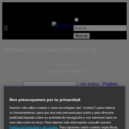
B
u
s
Infiltrados en Miami [PELÍCULA]
c
a
Selecciona un
r
Colección de Videos
:
- ver todos -
Padres
adoptivos
Operación: Huracán
House of Cards
Despedida Salvaje
Despedida Salvaje
Nadie
Sue
Nos preocupamos por tu privacidad
Thomas, el ojo del FBI
Pan Am
Dawson crece
Nuestro sitio utiliza cookies y otras tecnologías (las "cookies") para mejorar
su funcionamiento, para que sea más personal para usted y para ofrecerle
Insomnia
El Guardián
The Blacklist
Cinco en familia
publicidad basada sobre su actividad de navegación y sus intereses tanto en
Hudson & Rex
Diez libras y un sueño
Mr Loverman
este sitio como en otros. Para obtener más información consulte nuestra
Política de privacidad y de cookies
. Para opciones sobre cookies específicas,