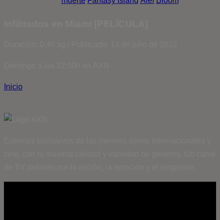
muerte
Fantasy Island
Álef
Bloom
Infiltrados en Miami [PELÍCULA]
Duración: 0:40 sg | Publicado: 14 de julio de 2022
Domingo a las 22:00h en AXN
Inicio
Estrenos exclusivos de las mejores series internacionales y
cine, con la máxima calidad y variedad de géneros. Un canal
de TV definido por la acción, la emoción y el suspense.