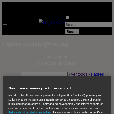
B
u
s
Figuras ocultas [Película]
c
a
Selecciona un
r
Colección de Videos
:
- ver todos -
Padres
adoptivos
Operación: Huracán
House of Cards
Despedida Salvaje
Despedida Salvaje
Nadie
Sue
Nos preocupamos por tu privacidad
Thomas, el ojo del FBI
Pan Am
Dawson crece
Nuestro sitio utiliza cookies y otras tecnologías (las "cookies") para mejorar
su funcionamiento, para que sea más personal para usted y para ofrecerle
Insomnia
El Guardián
The Blacklist
Cinco en familia
publicidad basada sobre su actividad de navegación y sus intereses tanto en
Hudson & Rex
Diez libras y un sueño
Mr Loverman
este sitio como en otros. Para obtener más información consulte nuestra
Política de privacidad y de cookies
. Para opciones sobre cookies específicas,