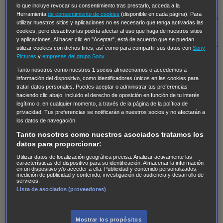
Regreso al futuro III
NUEVE CUERPOS
Los últimos
lo que incluye revocar su consentimiento tras prestarlo, acceda a la
Herramienta
de consentimiento de cookies
(disponible en cada página). Para
caballeros
Tormenta infinita
Sing Street
Cobra Kai
Tom
utilizar nuestros sitios y aplicaciones no es necesario que tenga activadas las
y Lola
High Country
Los casos de Susan Ryeland:
cookies, pero desactivarlas podría afectar al uso que haga de nuestros sitios
y aplicaciones. Al hacer clic en "Aceptar", está de acuerdo que se puedan
Moonflower Murders
Twisted Metal
Mentes Criminales:
utilizar cookies con dichos fines, así como para compartir sus datos con
Sony
Evolution
Terapia de Choque
Ricki
Los Misterios de
Pictures
y
empresas del grupo Sony
.
Hailey Dean
Without Sin: Libre de Culpa
Morbius
Tanto nosotros como nuestros
1
socios almacenamos o accedemos a
información del dispositivo, como identificadores únicos en las cookies para
NCIS: Nueva Orleans
Pandora
En fuera de juego
XIII
tratar datos personales. Puedes aceptar o administrar tus preferencias
haciendo clic abajo, incluido el derecho de oposición en función de tu interés
The Shield: Al margen de la ley Duplicated
Preacher
legítimo o, en cualquier momento, a través de la página de la política de
The Killing Kind
Intersecciones
DOC
Bite Club
privacidad. Tus preferencias se notificarán a nuestros socios y no afectarán a
los datos de navegación.
Chicago Fire
Monarch
Circuito cerrado
Alert: Unidad
Tanto nosotros como nuestros asociados tratamos los
de personas desaparecidas
Mad Dogs
La Sustituta
datos para proporcionar:
Ladrón de guante blanco
Hannibal
Daños y Perjuicios
Utilizar datos de localización geográfica precisa. Analizar activamente las
características del dispositivo para su identificación. Almacenar la información
AXN
Masters of Sex
Three Pines
Accused
Carter
Alice
en un dispositivo y/o acceder a ella. Publicidad y contenido personalizados,
medición de publicidad y contenido, investigación de audiencia y desarrollo de
Nevers
Crossing Lines
Einstein
Sobrenatural
Cómo
servicios.
Lista de asociados (proveedores)
defender a un asesino
Castle
Hospital de Campaña
Magpie Murders
Blindspot
Coyote
For Life: Cadena
Perpetua
Reckoning: Ajuste de Cuentas
Turno de
Mostrar los propósitos