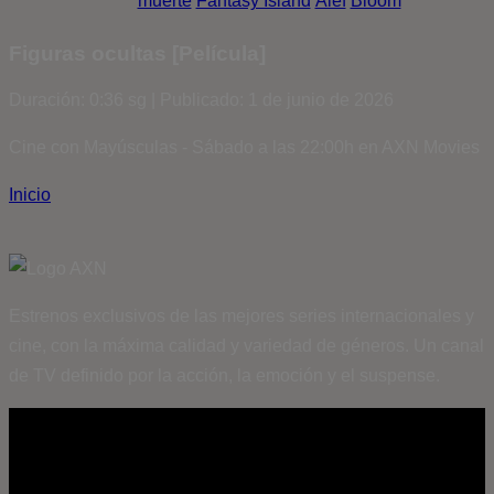
muerte
Fantasy Island
Álef
Bloom
Figuras ocultas [Película]
Duración: 0:36 sg | Publicado: 1 de junio de 2026
Cine con Mayúsculas - Sábado a las 22:00h en AXN Movies
Inicio
Estrenos exclusivos de las mejores series internacionales y
cine, con la máxima calidad y variedad de géneros. Un canal
de TV definido por la acción, la emoción y el suspense.