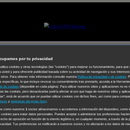
]
cupamos por tu privacidad
 utiliza cookies y otras tecnologías (las "cookies") para mejorar su funcionamiento, para qu
a usted y para ofrecerle publicidad basada sobre su actividad de navegación y sus intereses
Selecciona un
n otros. Para obtener más información consulte nuestra
Política de privacidad y de cookies
. 
Colección de Videos
s específicas, lo que incluye revocar su consentimiento tras prestarlo, acceda a la Herrami
to de cookies
(disponible en cada página). Para utilizar nuestros sitios y aplicaciones no es
as las cookies, pero desactivarlas podría afectar al uso que haga de nuestros sitios y aplica
vos
Operación: Huracán
House of Cards
Despedida Salvaje
De
tar", está de acuerdo que se puedan utilizar cookies con dichos fines, así como para compar
Cinco en familia
Hudson & Rex
Diez libras y un sueño
Mr Love
tures
y
empresas del grupo Sony
.
y Lola
High Country
Los casos de Susan Ryeland: Moonflower
ros como nuestros
1
socios almacenamos o accedemos a información del dispositivo, como id
 cookies para tratar datos personales. Puedes aceptar o administrar tus preferencias haciend
Sin: Libre de Culpa
Morbius
NCIS: Nueva Orleans
Pandora
En 
erecho de oposición en función de tu interés legítimo o, en cualquier momento, a través de la 
ub
Chicago Fire
Monarch
Circuito cerrado
Alert: Unidad de per
rivacidad. Tus preferencias se notificarán a nuestros socios y no afectarán a los datos de na