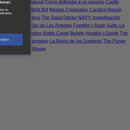
Einstein
Sobrenatural
Cómo defender a un asesino
Castle
ionar:
urno de Noche
Wild Bill
Mentes Criminales
Candice Renoir
ara su
nalizados,
 del crimen
Timeless
The Good Doctor
NAVY: Investigación
A.´s Finest. Policías de Los Ángeles
Franklin y Bash
Suits: La
 More
Último Destino
Battle Creek
Bullets
Houdini y Doyle
The
cepto
 Esperanza
X Company
La Reina de las Sombras
The Player
tasy Island
Álef
Bloom