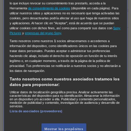
Regreso al futuro III
NUEVE CUERPOS
Los últimos
lo que incluye revocar su consentimiento tras prestarlo, acceda a la
Herramienta
de consentimiento de cookies
(disponible en cada página). Para
caballeros
Tormenta infinita
Sing Street
Cobra Kai
Tom
utilizar nuestros sitios y aplicaciones no es necesario que tenga activadas las
y Lola
High Country
Los casos de Susan Ryeland:
cookies, pero desactivarlas podría afectar al uso que haga de nuestros sitios
y aplicaciones. Al hacer clic en "Aceptar", está de acuerdo que se puedan
Moonflower Murders
Twisted Metal
Mentes Criminales:
utilizar cookies con dichos fines, así como para compartir sus datos con
Sony
Evolution
Terapia de Choque
Ricki
Los Misterios de
Pictures
y
empresas del grupo Sony
.
Hailey Dean
Without Sin: Libre de Culpa
Morbius
Tanto nosotros como nuestros
1
socios almacenamos o accedemos a
información del dispositivo, como identificadores únicos en las cookies para
NCIS: Nueva Orleans
Pandora
En fuera de juego
XIII
tratar datos personales. Puedes aceptar o administrar tus preferencias
haciendo clic abajo, incluido el derecho de oposición en función de tu interés
The Shield: Al margen de la ley Duplicated
Preacher
legítimo o, en cualquier momento, a través de la página de la política de
The Killing Kind
Intersecciones
DOC
Bite Club
privacidad. Tus preferencias se notificarán a nuestros socios y no afectarán a
los datos de navegación.
Chicago Fire
Monarch
Circuito cerrado
Alert: Unidad
Tanto nosotros como nuestros asociados tratamos los
de personas desaparecidas
Mad Dogs
La Sustituta
datos para proporcionar:
Ladrón de guante blanco
Hannibal
Daños y Perjuicios
Utilizar datos de localización geográfica precisa. Analizar activamente las
características del dispositivo para su identificación. Almacenar la información
AXN
Masters of Sex
Three Pines
Accused
Carter
Alice
en un dispositivo y/o acceder a ella. Publicidad y contenido personalizados,
medición de publicidad y contenido, investigación de audiencia y desarrollo de
Nevers
Crossing Lines
Einstein
Sobrenatural
Cómo
servicios.
Lista de asociados (proveedores)
defender a un asesino
Castle
Hospital de Campaña
Magpie Murders
Blindspot
Coyote
For Life: Cadena
Perpetua
Reckoning: Ajuste de Cuentas
Turno de
Mostrar los propósitos