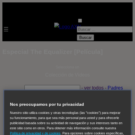
B
u
s
Especial The Equalizer [Película]
c
a
Selecciona un
r
Colección de Videos
:
- ver todos -
Padres
adoptivos
Operación: Huracán
House of Cards
Despedida Salvaje
Despedida Salvaje
Nadie
Sue
Nos preocupamos por tu privacidad
Thomas, el ojo del FBI
Pan Am
Dawson crece
Nuestro sitio utiliza cookies y otras tecnologías (las "cookies") para mejorar
su funcionamiento, para que sea más personal para usted y para ofrecerle
Insomnia
El Guardián
The Blacklist
Cinco en familia
publicidad basada sobre su actividad de navegación y sus intereses tanto en
Hudson & Rex
Diez libras y un sueño
Mr Loverman
este sitio como en otros. Para obtener más información consulte nuestra
Política de privacidad y de cookies
. Para opciones sobre cookies específicas,