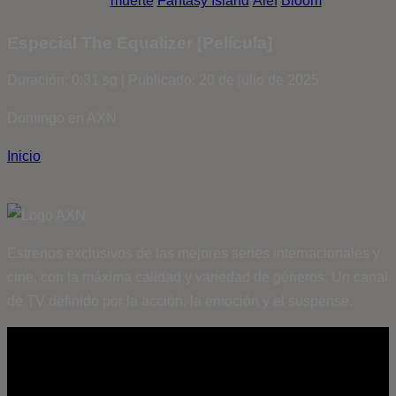
muerte
Fantasy Island
Álef
Bloom
Especial The Equalizer [Película]
Duración: 0:31 sg | Publicado: 20 de julio de 2025
Domingo en AXN
Inicio
Estrenos exclusivos de las mejores series internacionales y
cine, con la máxima calidad y variedad de géneros. Un canal
de TV definido por la acción, la emoción y el suspense.