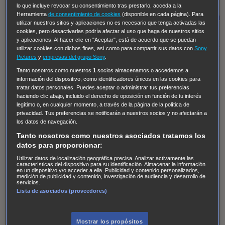
Regreso al futuro III
NUEVE CUERPOS
Los últimos
lo que incluye revocar su consentimiento tras prestarlo, acceda a la
Herramienta
de consentimiento de cookies
(disponible en cada página). Para
caballeros
Tormenta infinita
Sing Street
Cobra Kai
Tom
utilizar nuestros sitios y aplicaciones no es necesario que tenga activadas las
y Lola
High Country
Los casos de Susan Ryeland:
cookies, pero desactivarlas podría afectar al uso que haga de nuestros sitios
y aplicaciones. Al hacer clic en "Aceptar", está de acuerdo que se puedan
Moonflower Murders
Twisted Metal
Mentes Criminales:
utilizar cookies con dichos fines, así como para compartir sus datos con
Sony
Evolution
Terapia de Choque
Ricki
Los Misterios de
Pictures
y
empresas del grupo Sony
.
Hailey Dean
Without Sin: Libre de Culpa
Morbius
Tanto nosotros como nuestros
1
socios almacenamos o accedemos a
información del dispositivo, como identificadores únicos en las cookies para
NCIS: Nueva Orleans
Pandora
En fuera de juego
XIII
tratar datos personales. Puedes aceptar o administrar tus preferencias
haciendo clic abajo, incluido el derecho de oposición en función de tu interés
The Shield: Al margen de la ley Duplicated
Preacher
legítimo o, en cualquier momento, a través de la página de la política de
The Killing Kind
Intersecciones
DOC
Bite Club
privacidad. Tus preferencias se notificarán a nuestros socios y no afectarán a
los datos de navegación.
Chicago Fire
Monarch
Circuito cerrado
Alert: Unidad
Tanto nosotros como nuestros asociados tratamos los
de personas desaparecidas
Mad Dogs
La Sustituta
datos para proporcionar:
Ladrón de guante blanco
Hannibal
Daños y Perjuicios
Utilizar datos de localización geográfica precisa. Analizar activamente las
características del dispositivo para su identificación. Almacenar la información
AXN
Masters of Sex
Three Pines
Accused
Carter
Alice
en un dispositivo y/o acceder a ella. Publicidad y contenido personalizados,
medición de publicidad y contenido, investigación de audiencia y desarrollo de
Nevers
Crossing Lines
Einstein
Sobrenatural
Cómo
servicios.
Lista de asociados (proveedores)
defender a un asesino
Castle
Hospital de Campaña
Magpie Murders
Blindspot
Coyote
For Life: Cadena
Perpetua
Reckoning: Ajuste de Cuentas
Turno de
Mostrar los propósitos