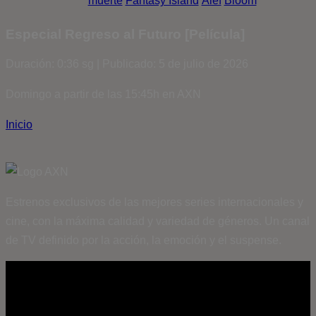
muerte
Fantasy Island
Álef
Bloom
Especial Regreso al Futuro [Película]
Duración: 0:36 sg | Publicado: 5 de julio de 2026
Domingo a partir de las 15:45h en AXN
Inicio
Estrenos exclusivos de las mejores series internacionales y
cine, con la máxima calidad y variedad de géneros. Un canal
de TV definido por la acción, la emoción y el suspense.