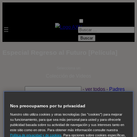
B
u
s
Especial Regreso al Futuro [Película]
c
a
Selecciona un
r
Colección de Videos
:
- ver todos -
Padres
adoptivos
Operación: Huracán
House of Cards
Despedida Salvaje
Despedida Salvaje
Nadie
Sue
Nos preocupamos por tu privacidad
Thomas, el ojo del FBI
Pan Am
Dawson crece
Nuestro sitio utiliza cookies y otras tecnologías (las "cookies") para mejorar
su funcionamiento, para que sea más personal para usted y para ofrecerle
Insomnia
El Guardián
The Blacklist
Cinco en familia
publicidad basada sobre su actividad de navegación y sus intereses tanto en
Hudson & Rex
Diez libras y un sueño
Mr Loverman
este sitio como en otros. Para obtener más información consulte nuestra
Política de privacidad y de cookies
. Para opciones sobre cookies específicas,