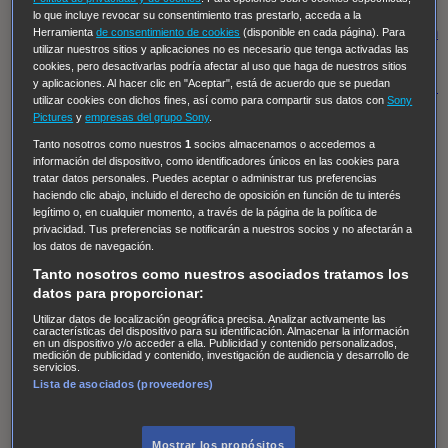
Regreso al futuro III
NUEVE CUERPOS
Los últimos
lo que incluye revocar su consentimiento tras prestarlo, acceda a la
caballeros
Tormenta infinita
Sing Street
Cobra Kai
Tom
Herramienta
de consentimiento de cookies
(disponible en cada página). Para
utilizar nuestros sitios y aplicaciones no es necesario que tenga activadas las
y Lola
High Country
Los casos de Susan Ryeland:
cookies, pero desactivarlas podría afectar al uso que haga de nuestros sitios
y aplicaciones. Al hacer clic en "Aceptar", está de acuerdo que se puedan
Moonflower Murders
Twisted Metal
Mentes Criminales:
utilizar cookies con dichos fines, así como para compartir sus datos con
Sony
Evolution
Terapia de Choque
Ricki
Los Misterios de
Pictures
y
empresas del grupo Sony
.
Hailey Dean
Without Sin: Libre de Culpa
Morbius
Tanto nosotros como nuestros
1
socios almacenamos o accedemos a
información del dispositivo, como identificadores únicos en las cookies para
NCIS: Nueva Orleans
Pandora
En fuera de juego
XIII
tratar datos personales. Puedes aceptar o administrar tus preferencias
The Shield: Al margen de la ley Duplicated
Preacher
haciendo clic abajo, incluido el derecho de oposición en función de tu interés
legítimo o, en cualquier momento, a través de la página de la política de
The Killing Kind
Intersecciones
DOC
Bite Club
privacidad. Tus preferencias se notificarán a nuestros socios y no afectarán a
los datos de navegación.
Chicago Fire
Monarch
Circuito cerrado
Alert: Unidad
Tanto nosotros como nuestros asociados tratamos los
de personas desaparecidas
Mad Dogs
La Sustituta
datos para proporcionar:
Ladrón de guante blanco
Hannibal
Daños y Perjuicios
Utilizar datos de localización geográfica precisa. Analizar activamente las
AXN
Masters of Sex
Three Pines
Accused
Carter
Alice
características del dispositivo para su identificación. Almacenar la información
en un dispositivo y/o acceder a ella. Publicidad y contenido personalizados,
Nevers
Crossing Lines
Einstein
Sobrenatural
Cómo
medición de publicidad y contenido, investigación de audiencia y desarrollo de
servicios.
defender a un asesino
Castle
Hospital de Campaña
Lista de asociados (proveedores)
Magpie Murders
Blindspot
Coyote
For Life: Cadena
Perpetua
Reckoning: Ajuste de Cuentas
Turno de
Mostrar los propósitos