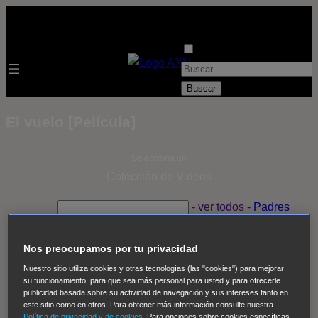
B
u
s
El vuelo [Película]
c
a
Selecciona un
r
Colección de Videos
:
- ver todos -
Padres
adoptivos
Operación: Huracán
House of Cards
Despedida Salvaje
Despedida Salvaje
Nadie
Sue
Nos preocupamos por tu privacidad
Thomas, el ojo del FBI
Pan Am
Dawson crece
Nuestro sitio utiliza cookies y otras tecnologías (las "cookies") para mejorar
su funcionamiento, para que sea más personal para usted y para ofrecerle
Insomnia
El Guardián
The Blacklist
Cinco en familia
publicidad basada sobre su actividad de navegación y sus intereses tanto en
Hudson & Rex
Diez libras y un sueño
Mr Loverman
este sitio como en otros. Para obtener más información consulte nuestra
Política de privacidad y de cookies
. Para opciones sobre cookies específicas,