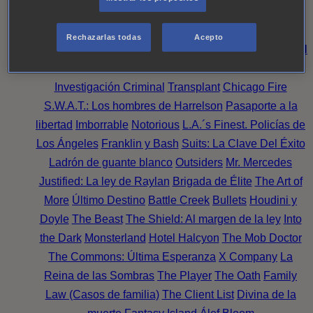
Noche
Wild Bill
Mentes Criminales
Candice Renoir
Absentia
Harrow
Bulletproof
Annika
Lincoln Rhyme:
Rechazarlas todas
Acepto
Cazando al Coleccionista de Huesos
Intuición Criminal
El arte del crimen
Timeless
The Good Doctor
NAVY:
Investigación Criminal
Transplant
Chicago Fire
S.W.A.T.: Los hombres de Harrelson
Pasaporte a la
libertad
Imborrable
Notorious
L.A.´s Finest. Policías de
Los Ángeles
Franklin y Bash
Suits: La Clave Del Éxito
Ladrón de guante blanco
Outsiders
Mr. Mercedes
Justified: La ley de Raylan
Brigada de Élite
The Art of
More
Último Destino
Battle Creek
Bullets
Houdini y
Doyle
The Beast
The Shield: Al margen de la ley
Into
the Dark
Monsterland
Hotel Halcyon
The Mob Doctor
The Commons: Última Esperanza
X Company
La
Reina de las Sombras
The Player
The Oath
Family
Law (Casos de familia)
The Client List
Divina de la