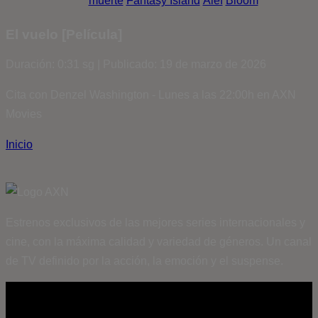
muerte
Fantasy Island
Álef
Bloom
El vuelo [Película]
Duración: 0:31 sg | Publicado: 19 de marzo de 2026
Cita con Denzel Washington - Lunes a las 22:00h en AXN
Movies
Inicio
Estrenos exclusivos de las mejores series internacionales y
cine, con la máxima calidad y variedad de géneros. Un canal
de TV definido por la acción, la emoción y el suspense.