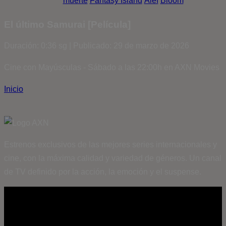
muerte
Fantasy Island
Álef
Bloom
El último Samurai [Película]
Duración: 0:36 sg | Publicado: 29 de marzo de 2026
Cine con Mayúsculas - Sábado a las 22:00h en AXN Movies
Inicio
Estrenos exclusivos de las mejores series internacionales y
cine, con la máxima calidad y variedad de géneros. Un canal
de TV definido por la acción, la emoción y el suspense.