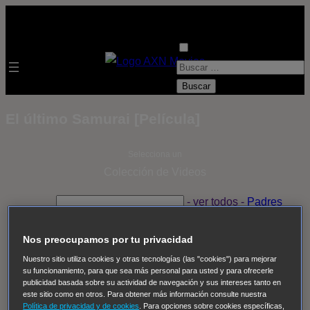
B
u
s
El último Samurai [Película]
c
a
Selecciona un
r
Colección de Videos
:
- ver todos -
Padres
adoptivos
Operación: Huracán
House of Cards
Despedida Salvaje
Despedida Salvaje
Nadie
Sue
Nos preocupamos por tu privacidad
Thomas, el ojo del FBI
Pan Am
Dawson crece
Nuestro sitio utiliza cookies y otras tecnologías (las "cookies") para mejorar
su funcionamiento, para que sea más personal para usted y para ofrecerle
Insomnia
El Guardián
The Blacklist
Cinco en familia
publicidad basada sobre su actividad de navegación y sus intereses tanto en
Hudson & Rex
Diez libras y un sueño
Mr Loverman
este sitio como en otros. Para obtener más información consulte nuestra
Política de privacidad y de cookies
. Para opciones sobre cookies específicas,