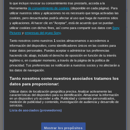
Regreso al futuro III
NUEVE CUERPOS
Los últimos
lo que incluye revocar su consentimiento tras prestarlo, acceda a la
Herramienta
de consentimiento de cookies
(disponible en cada página). Para
caballeros
Tormenta infinita
Sing Street
Cobra Kai
Tom
utilizar nuestros sitios y aplicaciones no es necesario que tenga activadas las
y Lola
High Country
Los casos de Susan Ryeland:
cookies, pero desactivarlas podría afectar al uso que haga de nuestros sitios
y aplicaciones. Al hacer clic en "Aceptar", está de acuerdo que se puedan
Moonflower Murders
Twisted Metal
Mentes Criminales:
utilizar cookies con dichos fines, así como para compartir sus datos con
Sony
Evolution
Terapia de Choque
Ricki
Los Misterios de
Pictures
y
empresas del grupo Sony
.
Hailey Dean
Without Sin: Libre de Culpa
Morbius
Tanto nosotros como nuestros
1
socios almacenamos o accedemos a
información del dispositivo, como identificadores únicos en las cookies para
NCIS: Nueva Orleans
Pandora
En fuera de juego
XIII
tratar datos personales. Puedes aceptar o administrar tus preferencias
haciendo clic abajo, incluido el derecho de oposición en función de tu interés
The Shield: Al margen de la ley Duplicated
Preacher
legítimo o, en cualquier momento, a través de la página de la política de
The Killing Kind
Intersecciones
DOC
Bite Club
privacidad. Tus preferencias se notificarán a nuestros socios y no afectarán a
los datos de navegación.
Chicago Fire
Monarch
Circuito cerrado
Alert: Unidad
Tanto nosotros como nuestros asociados tratamos los
de personas desaparecidas
Mad Dogs
La Sustituta
datos para proporcionar:
Ladrón de guante blanco
Hannibal
Daños y Perjuicios
Utilizar datos de localización geográfica precisa. Analizar activamente las
características del dispositivo para su identificación. Almacenar la información
AXN
Masters of Sex
Three Pines
Accused
Carter
Alice
en un dispositivo y/o acceder a ella. Publicidad y contenido personalizados,
medición de publicidad y contenido, investigación de audiencia y desarrollo de
Nevers
Crossing Lines
Einstein
Sobrenatural
Cómo
servicios.
Lista de asociados (proveedores)
defender a un asesino
Castle
Hospital de Campaña
Magpie Murders
Blindspot
Coyote
For Life: Cadena
Perpetua
Reckoning: Ajuste de Cuentas
Turno de
Mostrar los propósitos