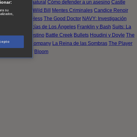
Einstein
Sobrenatural
Cómo defender a un asesino
Castle
ionar:
urno de Noche
Wild Bill
Mentes Criminales
Candice Renoir
ara su
nalizados,
 del crimen
Timeless
The Good Doctor
NAVY: Investigación
A.´s Finest. Policías de Los Ángeles
Franklin y Bash
Suits: La
 More
Último Destino
Battle Creek
Bullets
Houdini y Doyle
The
cepto
 Esperanza
X Company
La Reina de las Sombras
The Player
tasy Island
Álef
Bloom